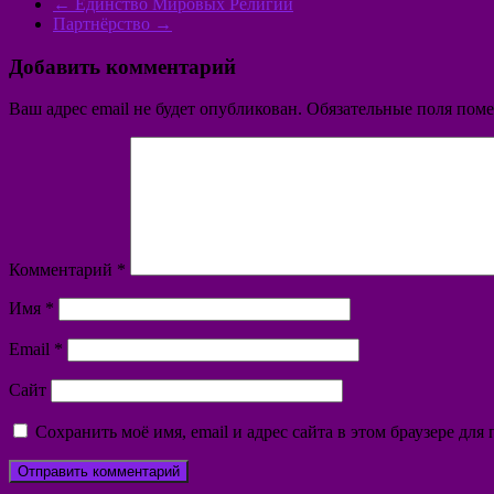
←
Единство Мировых Религий
Партнёрство
→
Добавить комментарий
Ваш адрес email не будет опубликован.
Обязательные поля пом
Комментарий
*
Имя
*
Email
*
Сайт
Сохранить моё имя, email и адрес сайта в этом браузере д