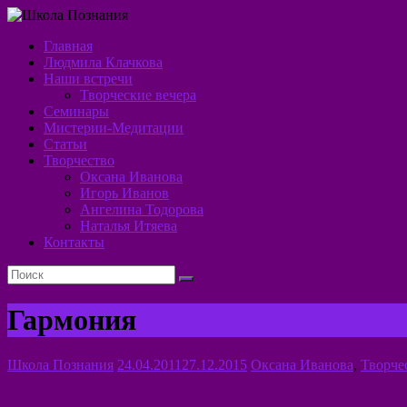
Перейти
к
Главная
содержимому
Школа
Людмила Клачкова
Наши встречи
Познания
Творческие вечера
Семинары
Алхимия
Мистерии-Медитации
Духа
Статьи
Творчество
Оксана Иванова
Игорь Иванов
Ангелина Тодорова
Наталья Итяева
Контакты
Гармония
Школа Познания
24.04.2011
27.12.2015
Оксана Иванова
,
Творче