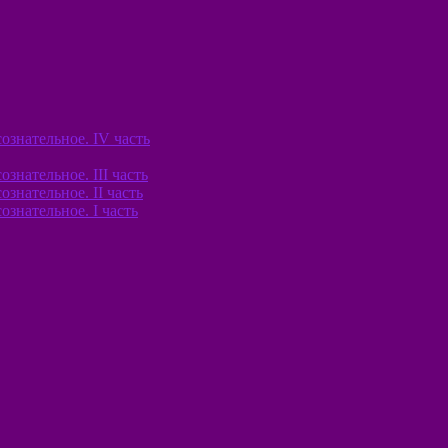
знательное. IV часть
нательное. III часть
знательное. II часть
знательное. I часть