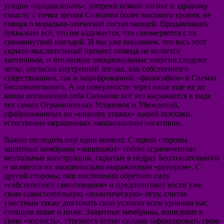
угодно «продавливать», вопреки всякой логике и здравому
смыслу, с точки зрения Сознания более высокого уровня, не
говоря о морально-этической составляющей. Продавливать
буквально всё, что им вздумается, что соизмеряется с их
сиюминутной выгодой. И мы уже понимаем, что весь этот
скрыто-мыслительный процесс отнюдь не является
хаотичным, и что низкие эмоциональные энергии следуют
четко, согласно внутренней логике, как собственного
существования, так и зашифрованной «философии» в Схемах
Бессознательного. А на поверхности через наше еще не до
конца осознающее себя Сознание всё это выражается в виде
тех самых Ограниченных Установок и Убеждений,
сфабрикованных на «нижних этажах» нашей психики,
естественно окрашенных эмоционально негативно.
Важно отследить ещё один момент. С одной стороны
защитные мембраны «защищают» собою ограниченные
ментальные конструкции, скрытые в недрах Бессознательного
и являются их эмоционально-выраженным «рупором». С
другой стороны, они постепенно обретают силу
«собственного самосознания» и предпочитают вести уже
свою самостоятельную «политическую» игру, считая
уместным также диктовать свои условия всем уровням нас,
стоящим выше и ниже. Защитные мембраны, вошедшие в
свою «зрелость», стремятся всеми силами зафиксировать свою