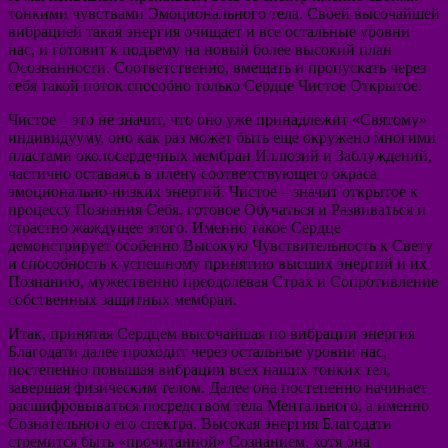
тонкими чувствами Эмоционального тела. Своей высочайшей
вибрацией такая энергия очищает и все остальные уровни
нас, и готовит к подъему на новый более высокий план
Осознанности. Соответственно, вмещать и пропускать через
себя такой поток способно только Сердце Чистое Открытое.
Чистое – это не значит, что оно уже принадлежит «Святому»
индивидууму, оно как раз может быть еще окружено многими
пластами околосердечных мембран Иллюзий и Заблуждений,
частично оставаясь в плену соответствующего окраса
эмоционально-низких энергий. Чистое – значит открытое к
процессу Познания Себя, готовое Обучаться и Развиваться и
страстно жаждущее этого. Именно такое Сердце
демонстрирует особенно Высокую Чувствительность к Свету
и способность к успешному принятию высших энергий и их
Познанию, мужественно преодолевая Страх и Сопротивление
собственных защитных мембран.
Итак, принятая Сердцем высочайшая по вибрации энергия
Благодати далее проходит через остальные уровни нас,
постепенно повышая вибрации всех наших тонких тел,
завершая физическим телом. Далее она постепенно начинает
расшифровываться посредством тела Ментального, а именно
Сознательного его спектра. Высокая энергия Благодати
стремится быть «прочитанной» Сознанием, хотя она