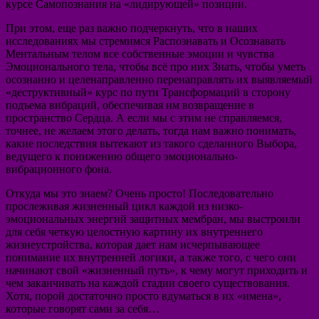
курсе Самопознания на «лидирующей» позиции.
При этом, еще раз важно подчеркнуть, что в наших
исследованиях мы стремимся Распознавать и Осознавать
Ментальным телом все собственные эмоции и чувства
Эмоционального тела, чтобы всё про них Знать, чтобы уметь
осознанно и целенаправленно перенаправлять их выявляемый
«деструктивный» курс по пути Трансформаций в сторону
подъема вибраций, обеспечивая им возвращение в
пространство Сердца. А если мы с этим не справляемся,
точнее, не желаем этого делать, тогда нам важно понимать,
какие последствия вытекают из такого сделанного Выбора,
ведущего к понижению общего эмоционально-
вибрационного фона.
Откуда мы это знаем? Очень просто! Последовательно
прослеживая жизненный цикл каждой из низко-
эмоциональных энергий защитных мембран, мы выстроили
для себя четкую целостную картину их внутреннего
жизнеустройства, которая дает нам исчерпывающее
понимание их внутренней логики, а также того, с чего они
начинают свой «жизненный путь», к чему могут приходить и
чем заканчивать на каждой стадии своего существования.
Хотя, порой достаточно просто вдуматься в их «имена»,
которые говорят сами за себя…