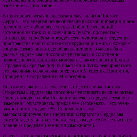
изнутри нас либо извне.
В противовес всему вышесказанному, энергия Чистого
Сердца – это энергия исключительно высокой вибрации и она
представляет собою весь спектр Любви Безусловной,
сотканной из тонких и тончайших чувств, посредством
которых мы способны, прежде всего, чувствовать сердечные
пространства наших близких и окружающий мир, с которым
соприкасаемся, вплоть до общепланетарного масштаба и
далее. Сердцем мы способны чувствовать и собственно
низкие энергии защитных мембран, а также энергии Боли и
Страдания, скрытые под их пластами и чутко реагировать на
это высокими сердечными энергиями Утешения, Принятия,
Прощения, Сострадания и Милосердия.
Но, самое важное заключается в том, что своим Чистым
Открытым Сердцем мы способны чувствовать высшие октавы
Света, выходя в своём Познании далеко за пределы земного
измерения. Чувствовать, прежде чем Осознавать – это очень
важно понимать для себя. Своими чистыми
высоковибрирующими энергиями Открытого Сердца мы
способны дотягиваться с каждым разом до все более высоких
планов за пределами земных возможностей.
И через этот энергетический канал тонкого «чувствования» с