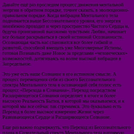
Давайте ещё раз проследим процесс движения ментальной
энергии в обратном порядке, точнее сказать, в эволюционно-
правильном порядке. Когда вибрация Ментального тела
поднимается выше Бессознательного уровня, его энергия
неизбежно проходит и через пространство Чистого Сердца и,
будучи пронизанной высокими чувствами Любви, начинает
все больше раскрываться в своей истинной Осознанности.
Осознающая часть нас становится все более гибкой и
развитой, способной вмещать уже Многомерные Истины,
готовая Познавать даже Новое за пределами «человеческих»
возможностей, дотягиваясь на волне высокой вибрации в
Запредельное.
Это уже есть наше Сознание в его истинном смысле. А
процесс перемещения себя из своего Бессознательного
спектра Ментального тела в осознающий себя полюс есть
процесс «Перехода в Сознании». Переход посредством
Расширяющегося Сознания определяет в итоге и более
высокую Реальность Бытия, в которой мы оказываемся, и к
которой мы все сейчас так стремимся. Это буквально есть
Переход в более высокое измерение Жизни через
Развивающееся Сердце и Расширяющееся Сознание.
Еще раз важно подчеркнуть, что Переход из Бессознательного
плана в Сознательный спектр Ментального тела напрямую