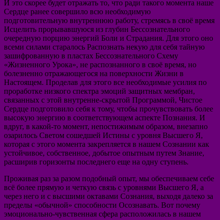
И это скорее будет отражать то, что ради такого момента наше
Сердце ранее совершило всю необходимую
подготовительную внутреннюю работу, стремясь в своё время
Исцелить прорывавшуюся из глубин Бессознательного
очередную порцию энергий Боли и Страдания. Для этого оно
всеми силами старалось Распознать некую для себя тайную
зашифрованную в пластах Бессознательного Схему
«Жизненного Урока», не распознанного в своё время, но
болезненно отражающегося на поверхности Жизни в
Настоящем. Проделав для этого все необходимые усилия по
проработке низкого спектра эмоций защитных мембран,
связанных с этой внутренне-скрытой Программой, Чистое
Сердце подготовило себя к тому, чтобы прочувствовать более
высокую энергию в соответствующем аспекте Познания. И
вдруг, в какой-то момент, непостижимым образом, внезапно
озарилось Светом сошедшей Истины с уровня Высшего Я,
которая с этого момента закрепляется в нашем Сознании как
устойчивое, собственное, добытое опытным путем Знание,
расширив горизонты последнего еще на одну ступень.
Проживая раз за разом подобный опыт, мы обеспечиваем себе
всё более прямую и четкую связь с уровнями Высшего Я, а
через него и с высшими октавами Сознания, выходя далеко за
пределы «обычной» способности Осознавать. Вот почему
эмоционально-чувственная сфера расположилась в нашем