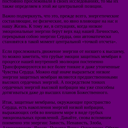
постоянно прослеживали в своих исследованиях, то мы их
также определяем в этой же центральной позиции.
Важно подчеркнуть, что это, прежде всего, энергетические
составляющие, не физические, но явно влияющие на нас и
нашу Жизнь. К тому же, в ситуациях, когда низкие
эмоциональные энергии берут верх над нашей Личностью,
перекрывая собою энергии Сердца, они автоматически
становятся в такой момент центральной «точкой отсчета».
Если прослеживать движение энергии от низшего к высшему,
то можно заметить, что грубые эмоции защитных мембран в
процессе нашей внутренней эволюции постепенно
Трансформируются во все более тонкие и даже утонченные
Чувства Сердца. Можно ещё иначе выразиться: низкие
энергии защитных мембран являются предшественниками
высоких сердечных энергий. А посредством тонких
сердечных энергий высокой вибрации мы уже способны
дотягиваться даже до высших планов Божественного.
Итак, защитные мембраны, окружающие пространство
Сердца, есть накопления энергий низкой вибрации,
выражающих себя во внешнем мире в виде грубых
эмоциональных проявлений. Давайте, снова вспомним
поименно эти энергии: Зависть, Ненависть, Злоба,
Агрессивность, Ярость, Чувство Вины, Осуждение, Обман,