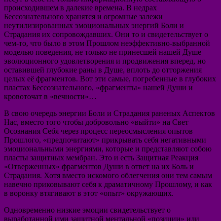
происходившем в далекие времена. В недрах
Бессознательного хранятся и огромные залежи
неутилизированных эмоциональных энергий Боли и
Страдания их сопровождавших. Они то и свидетельствует о
чем-то, что было в этом Прошлом неэффективно-выбранной
моделью поведения, не только не принесшей нашей Душе
эволюционного удовлетворения и продвижения вперед, но
оставившей глубокие раны в Душе, вплоть до отторжения
целых её фрагментов. Вот эти самые, погребенные в глубоких
пластах Бессознательного, «фрагменты» нашей Души и
кровоточат в «вечности»…
В свою очередь энергии Боли и Страдания раненых Аспектов
Нас, вместо того чтобы добровольно «выйти» на Свет
Осознания Себя через процесс переосмысления опытов
Прошлого, «предпочитают» прикрывать себя негативными
эмоциональными энергиями, которые и представляют собою
пласты защитных мембран. Это и есть Защитная Реакция
«Отверженных» фрагментов Души в ответ на их Боль и
Страдания. Хотя вместо искомого облегчения они тем самым
навечно приковывают себя к драматичному Прошлому, и как
в воронку втягивают в этот «опыт» окружающих.
Одновременно низкие эмоции свидетельствует о
выработанной ими защитной ментальной «позиции» или