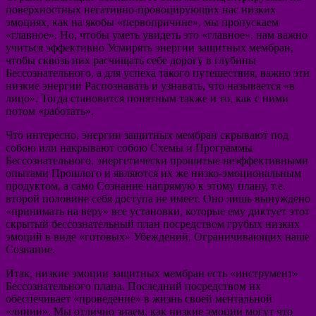
поверхностных негативно-провоцирующих нас низких
эмоциях, как на якобы «первопричине», мы пропускаем
«главное». Но, чтобы уметь увидеть это «главное», нам важно
учиться эффективно Усмирять энергии защитных мембран,
чтобы сквозь них расчищать себе дорогу в глубины
Бессознательного, а для успеха такого путешествия, важно эти
низкие энергии Распознавать и узнавать, что называется «в
лицо». Тогда становится понятным также и то, как с ними
потом «работать».
Что интересно, энергии защитных мембран скрывают под
собою или накрывают собою Схемы и Программы
Бессознательного, энергетически прошитые неэффективными
опытами Прошлого и являются их же низко-эмоциональным
продуктом, а само Сознание напрямую к этому плану, т.е.
второй половине себя доступа не имеет. Оно лишь вынуждено
«принимать на веру» все установки, которые ему диктует этот
скрытый бессознательный план посредством грубых низких
эмоций в виде «готовых» Убеждений, Ограничивающих наше
Сознание.
Итак, низкие эмоции защитных мембран есть «инструмент»
Бессознательного плана. Последний посредством их
обеспечивает «проведение» в жизнь своей ментальной
«линии». Мы отлично знаем, как низкие эмоции могут что