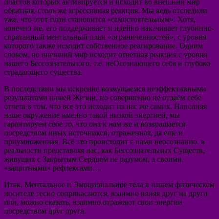
пластов которых активируется и исходит во внешний мир
обратная, столь же агрессивная реакция. Мы ведь отследили
уже, что этот план становится «самостоятельным». Хотя,
конечно же, его поддерживает и идейно накачивает глубинно-
спрятанный ментальный план «ограниченностей», с уровня
которого также исходит собственное реагирование. Одним
словом, во внешний мир исходит ответная реакция с уровня
нашего Бессознательного, т.е. неОсознающего себя и глубоко
страдающего существа.
В последствии мы искренне возмущаемся неэффективными
результатами нашей Жизни, но совершенно не отдаём себе
отчета в том, что все это исходит из нас же самих. Наполняя
наше окружение именно такой низкой энергией, мы
гарантируем себе то, что она к нам же и возвращается
посредством иных источников, отраженная, да ещё и
приумноженная. Всё это происходит с нами неосознанно, в
реальности представляя нас, как Бессознательных Существ,
живущих с Закрытым Сердцем не разумом, а своими
«защитными» рефлексами…
Итак, Ментальное и Эмоциональное тела в нашем физическом
носителе тесно соприкасаются, взаимно влияя друг на друга
или, можно сказать, взаимно отражают свои энергии
посредством друг друга.