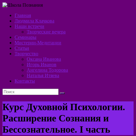
Перейти
к
Главная
содержимому
Школа
Людмила Клачкова
Наши встречи
Познания
Творческие вечера
Семинары
Алхимия
Мистерии-Медитации
Духа
Статьи
Творчество
Оксана Иванова
Игорь Иванов
Ангелина Тодорова
Наталья Итяева
Контакты
Курс Духовной Психологии.
Расширение Сознания и
Бессознательное. I часть