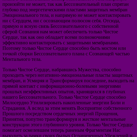
произойти не может, так как Бессознательный план спрятан
глубоко под энергетическими пластами защитных мембран
Эмоционального тела, и напрямую не может контактировать
ни с Сердцем, ни с осознающим полюсом себя. Отсюда,
прямую и ясную связь Бессознательного с собственной
сферой Сознания нам может обеспечить только Чистое
Сердце, так как оно обладает всеми полномочиями
эффективно контактировать с защитными мембранами.
Поэтому только Чистое Сердце способно быть мостом или
точкой сборки Бессознательного плана с Сознающей частью
Ментального тела.
Только Чистое Сердце, набравшись Мужества, способно
проходить через негативно-эмоциональные пласты защитных
мембран, и Усмиряя и Трансформируя последние, выходить на
прямой контакт с информационно-болевыми энергиями
прошлых неэффективных опытов, хранящихся в глубинах
нашего Бессознательного. Только Чистое Сердце способно
Милосердно Утилизировать накопленные энергии Боли и
Страдания. А вслед за этим менять Восприятие собственного
Прошлого посредством сердечных энергий Прощения,
Принятия, попутно трансформируя и жесткие ментальные
конструкции этого глубинного уровня. Только Чистое Сердце
помогает осмелевшим теперь раненым Фрагментам Нас
выходить за рамки своих былых Ограниченных Убеждений и,