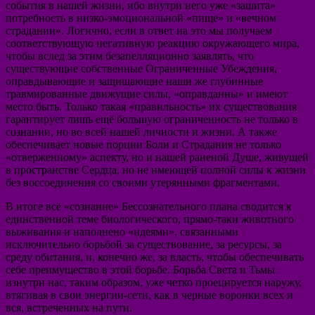
события в нашей жизни, ибо внутри него уже «зашита»
потребность в низко-эмоциональной «пище» и «вечном
страдании». Логично, если в ответ на это мы получаем
соответствующую негативную реакцию окружающего мира,
чтобы вслед за этим безапелляционно заявлять, что
существующие собственные Ограниченные Убеждения,
оправдывающие и защищающие наши же глубинные
травмированные движущие силы, «оправданны» и имеют
место быть. Только такая «правильность» их существования
гарантирует лишь ещё большую ограниченность не только в
сознании, но во всей нашей личности и жизни. А также
обеспечивает новые порции Боли и Страдания не только
«отверженному» аспекту, но и нашей раненой Душе, живущей
в пространстве Сердца, но не имеющей полной силы к жизни
без воссоединения со своими утерянными фрагментами.
В итоге всё «сознание» Бессознательного плана сводится к
единственной теме биологического, прямо-таки животного
выживания и наполнено «идеями», связанными
исключительно борьбой за существование, за ресурсы, за
среду обитания, и, конечно же, за власть, чтобы обеспечивать
себе преимущество в этой борьбе. Борьба Света и Тьмы
изнутри нас, таким образом, уже четко проецируется наружу,
втягивая в свои энергии-сети, как в черные воронки всех и
вся, встреченных на пути.