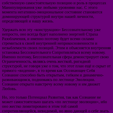
собственную самостоятельную позицию и роль в процессах
Манипулирования уже любыми уровнями нас. С этого
момента негативно-эмоциональное состояние становится
доминирующей структурой внутри нашей личности,
определяющей и нашу жизнь.
Удержать всю эту «конструкцию» Бессознательному уже
непросто, оно всегда будет наполнено энергией Страха
Разоблачения, и именно поэтому будет всеми силами
стремиться к своей внутренней неприкосновенности и
незыблемости своих позиций. Этим и объясняется внутренняя
установка Бессознательного Сопротивляться всему новому.
Именно поэтому, Бессознательная сфера демонстрирует свою
Ограниченность, являясь очень жесткой, ригидной
структурой, не говоря уже о том, что этот план ещё и скрыт от
прямого «видения», в то время как Осознающее Себя
Сознание способно быть открытым, гибким и динамично-
развивающимся, поднимаясь по лестнице Эволюции.
Сознание открыто навстречу всему новому и им движет
Любовь.
Но, это только Потенциал Развития, так как Сознание не
может самостоятельно шагать «по лестнице эволюции», ибо
оно жестко лимитировано в этом той самой
сопротивляющейся, невидимой, но явно дающей о себе знать