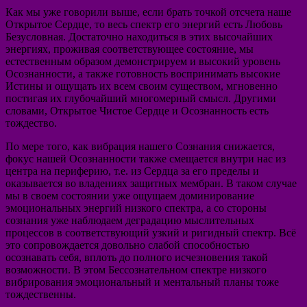
Как мы уже говорили выше, если брать точкой отсчета наше
Открытое Сердце, то весь спектр его энергий есть Любовь
Безусловная. Достаточно находиться в этих высочайших
энергиях, проживая соответствующее состояние, мы
естественным образом демонстрируем и высокий уровень
Осознанности, а также готовность воспринимать высокие
Истины и ощущать их всем своим существом, мгновенно
постигая их глубочайший многомерный смысл. Другими
словами, Открытое Чистое Сердце и Осознанность есть
тождество.
По мере того, как вибрация нашего Сознания снижается,
фокус нашей Осознанности также смещается внутри нас из
центра на периферию, т.е. из Сердца за его пределы и
оказывается во владениях защитных мембран. В таком случае
мы в своем состоянии уже ощущаем доминирование
эмоциональных энергий низкого спектра, а со стороны
сознания уже наблюдаем деградацию мыслительных
процессов в соответствующий узкий и ригидный спектр. Всё
это сопровождается довольно слабой способностью
осознавать себя, вплоть до полного исчезновения такой
возможности. В этом Бессознательном спектре низкого
вибрирования эмоциональный и ментальный планы тоже
тождественны.