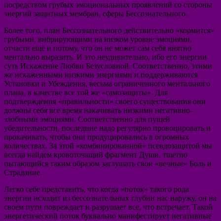
посредством грубых эмоциональных проявлений со стороны
энергий защитных мембран, сферы Бессознательного.
Более того, план Бессознательного действительно «кормится»
грубыми, вибрирующими на низком уровне эмоциями,
отчасти ещё и потому, что он не может сам себя внятно
ментально выразить. И это неудивительно, ибо его энергии
суть Искажение Любви Безусловной. Соответственно, этими
же искаженными низкими энергиями и поддерживаются
Установки и Убеждения, весьма ограниченного ментального
плана, в качестве все той же «самозащиты». Для
подтверждения «правильности» своего существования они
должны себя все время накачивать низкими негативно-
злобными эмоциями. Соответственно для пущей
убедительности, последние надо регулярно провоцировать и
прокачивать, чтобы они продуцировались в огромных
количествах. За этой «комбинированной» псевдозащитой мы
всегда найдем кровоточащий фрагмент Души, тщетно
пытающийся таким образом заглушать свои «вечные» Боль и
Страдание.
Легко себе представить, что когда «поток» такого рода
энергии исходит из бессознательных глубин нас наружу, он на
своем пути повреждает и разрушает все, что встречает. Такой
энергетический поток буквально манифестирует негативные