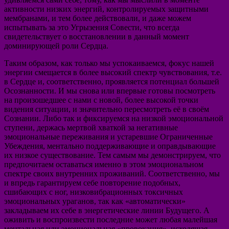
активности низких энергий, контролируемых защитными
мембранами, и тем более действовали, и даже можем
испытывать за это Угрызения Совести, что всегда
свидетельствует о восстановлении в данный момент
доминирующей роли Сердца.
Таким образом, как только мы успокаиваемся, фокус нашей
энергии смещается в более высокий спектр чувствования, т.е.
в Сердце и, соответственно, проявляется потенциал большей
Осознанности. И мы снова или впервые готовы посмотреть
на произошедшее с нами с новой, более высокой точки
видения ситуации, и значительно пересмотреть её в своём
Сознании. Либо так и фиксируемся на низкой эмоциональной
ступени, держась мертвой хваткой за негативные
эмоциональные переживания и устаревшие Ограниченные
Убеждения, ментально поддерживающие и оправдывающие
их низкое существование. Тем самым мы демонстрируем, что
предпочитаем оставаться именно в этом эмоциональном
спектре своих внутренних проживаний. Соответственно, мы
и впредь гарантируем себе повторение подобных,
сшибающих с ног, низковибрационных токсичных
эмоциональных ураганов, так как «автоматически»
закладываем их себе в энергетические линии Будущего. А
оживить и воспроизвести последние может любая малейшая
ментальная или эмоциональная «провокация», исходящая