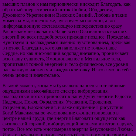
высших планов к нам периодически нисходит Благодать, как
обратный энергетический поток Любви, Ободрения,
Духовного Укрепления и Высоких Знаний. Любовь в такие
моменты мы, конечно же, чувствуем мгновенно, а вот
информационную составляющую непосредственно сразу
Распознаём не так часто. Чаще всего Осознанность высших
энергий во всех подробностях приходит позднее. Прежде мы
Чувствуем и наслаждаемся именно чувствованием, пребывая
в потоке Благодати, которая наполняет не только наше
Сердце, но как нисходящий водопад внезапно, пронизывает
всю нашу сущность, Эмоциональное и Ментальное тела,
пропитывая тонкой энергией и тело физическое, все уровня
нас, каждую частичку и каждую клеточку. И это само по себе
очень ценно и значительно.
В такой момент, когда мы буквально напоены тончайшими
ощущениями высочайшего спектра вибрирования,
благодатный поток привносит в нашу Душу энергии Радости,
Надежды, Покоя, Окрыления, Утешения, Прощения,
Исцеления, Вдохновения, и даже ощущение Присутствия
Бога! Максимальное чувствование сконцентрировано в
центре нашей груди, где энергия Благодати ощущается как
физический горячий, вибрирующий волнами изнутри наружу,
поток. Все это есть многомерная энергия Безусловной Любви.
И мы изначально проживаем весь её спектр именно своими