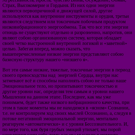
Страх, Высокомерие и Гордыня. Из них одни энергии
являются первопричиной и движущей силой, другие
используются как внутренние инструменты и орудия, третьи
являются следствием или токсичным побочным продуктом
низковибрационного энергообмена. Так что все эти энергии
отнюдь не существуют отдельно и разрозненно, напротив, они
являют собою организованную систему, которая обладает
своей четко выстроенной внутренней логикой и «заветной»
целью. Забегая вперед, можно сказать, что
вышеперечисленные низкие энергии представляют собою
базисную структуру нашего «низшего я».
Вот эти самые низкие, тяжелые, токсичные энергии в период
своего превосходства над энергией Сердца, внутри нас
затмевают всё и способны наполнять собою не только наше
Эмоциональное тело, но пропитывают токсичностью и
другие уровни нас, определяя тем самым и уровни нашего
Мышления на данном этапе. Последнее, как мы уже
понимаем, будет также низкого вибрационного качества, при
этом в такие моменты мы не находимся в «ясном» Сознании,
т.е. не контролируем ход своих мыслей Осознанно, а, следуя в
потоке негативной эмоциональной энергии, ментально
реагируем «автоматически» и с уровня Бессознательного. И,
по мере того, как буря грубых эмоций утихает, мы порой
удивляемся сами себе, тому, как мы мыслили в моменте