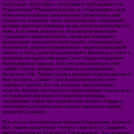
своего рода «философии», пытающейся через выдвинутые
Ограниченные Убеждения хоть как-то «облагородить» свои
низко-эмоциональные поверхностные проявления и даже
придать им, например, ореол «мученичества», прикрываясь
которым защитные мембраны весьма охотно и манипулируют
нами. А на самом деле вся эта «благородная философия
страдальцев» предельна проста, сквозь неё откровенно
просвечивает качественно иной процесс. «Поверхностная»
психическая энергия «Отверженных» сводится к банальной
Зависти к Свету, далее деградирующей в Ненависть к Свету и
попыткам поставить себя выше Света Сердца посредством
Высокомерия и Гордыни. Попутно испуская вокруг себя
«амбре» Злости, Обмана, Осуждения, и одновременно
Жалости к Себе. Тщетно пытаясь вытеснять Самоосуждение и
Чувство Вины, а также Страх Разоблачения всего этого
«набора» Страстей. Вот так из низких эмоциональных
энергий, берущих своё начало в глубжележащих пластах Боли
и Страдания и формируются защитные мембраны,
закрывающие собою пространство собственного Сердца и
пытающиеся диктовать свою «линию поведения» нашему
внешнему Сознанию.
Всё это есть бессознательная позиция Отверженных Аспектов
Нас, упрямо настроенных «лелеять» свои Боль и Страдание,
вместо попыток их Исцелять и Утилизировать. Эта «позиция»