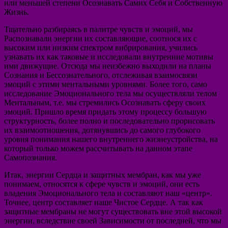
или меньшей степени Осознавать Самих Себя и Собственную
Жизнь.
Тщательно разбираясь в палитре чувств и эмоций, мы
Распознавали энергии их составляющие, соотнося их с
высоким или низким спектром вибрирования, учились
узнавать их как таковые и исследовали внутренние мотивы
ими движущие. Отсюда мы неизбежно выходили на планы
Сознания и Бессознательного, отслеживая взаимосвязи
эмоций с этими ментальными уровнями. Более того, само
исследование Эмоционального тела мы осуществляли телом
Ментальным, т.е. мы стремились Осознавать сферу своих
эмоций. Пришло время придать этому процессу большую
структурность, более полно и последовательно прорисовать
их взаимоотношения, дотянувшись до самого глубокого
уровня понимания нашего внутреннего жизнеустройства, на
который только можем рассчитывать на данном этапе
Самопознания.
Итак, энергии Сердца и защитных мембран, как мы уже
понимаем, относятся к сфере чувств и эмоций, они есть
владения Эмоционального тела и составляют наш «центр».
Точнее, центр составляет наше Чистое Сердце. А так как
защитные мембраны не могут существовать вне этой высокой
энергии, вследствие своей Зависимости от последней, что мы