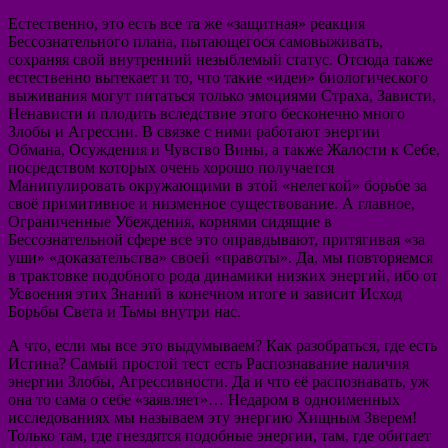
Естественно, это есть все та же «защитная» реакция
Бессознательного плана, пытающегося самовыживать,
сохраняя свой внутренний незыблемый статус. Отсюда также
естественно вытекает и то, что такие «идеи» биологического
выживания могут питаться только эмоциями Страха, Зависти,
Ненависти и плодить вследствие этого бесконечно много
Злобы и Агрессии. В связке с ними работают энергии
Обмана, Осуждения и Чувство Вины, а также Жалости к Себе,
посредством которых очень хорошо получается
Манипулировать окружающими в этой «нелегкой» борьбе за
своё примитивное и низменное существование. А главное,
Ограниченные Убеждения, корнями сидящие в
Бессознательной сфере все это оправдывают, притягивая «за
уши» «доказательства» своей «правоты». Да, мы повторяемся
в трактовке подобного рода динамики низких энергий, ибо от
Усвоения этих Знаний в конечном итоге и зависит Исход
Борьбы Света и Тьмы внутри нас.
А что, если мы все это выдумываем? Как разобраться, где есть
Истина? Самый простой тест есть Распознавание наличия
энергии Злобы, Агрессивности. Да и что её распознавать, уж
она то сама о себе «заявляет»… Недаром в одноименных
исследованиях мы называем эту энергию Хищным Зверем!
Только там, где гнездятся подобные энергии, там, где обитает