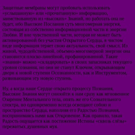
Защитные мембраны могут пробовать использовать
«услышанную» или «прочитанную» информацию,
заимствованную из «высоких» Знаний, но работать она не
будет, ибо Высокие Послания суть многомерная энергия,
состоящая из собственно информационной части и энергии
Любви. И вне чувственной части, которая не может быть
активированной без участия Открытого Сердца, в чистом
виде информация теряет свою актуальность, свой смысл. Из
живой, чудодейственной, объемно-многомерной энергии она
становится плоско-линейной, профанированной. Такие
«знания» можно «складировать» в своих запасниках текущего
уровня сознания, но они не станут Ключом, открывающим
двери к новой ступени Осознанности, как и Инструментом,
развивающим эту новую ступень.
Ну, а когда наше Сердце открыто процессу Познания,
Высокие Знания могут снизойти к нам сразу как мгновенное
Озарение Ментального тела, опять же его Сознательного
спектра, но одновременно всегда освещают собою и
пространство Сердца, наполняя его Радостью Познания,
воспринимаясь нами как Откровение. Как правило, такая
Радость ощущается как постижение Истины «сквозь слёзы»
пережитых душевных мук.