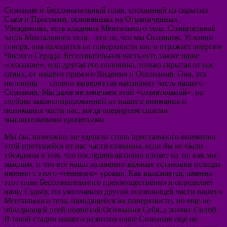
Сознание и Бессознательный план, сотканный из скрытых
Схем и Программ, основанных на Ограниченных
Убеждениях, есть владения Ментального тела. Сознательная
часть Ментального тела – это то, что мы Осознаем. Условно
говоря, она находится на поверхности нас и отражает энергии
Чистого Сердца. Бессознательная часть есть также наше
«сознание», или другая его половина, только скрытая от нас
самих, от нашего прямого Видения и Осознания. Она, эта
половина — словно вывернутая наизнанку часть нашего
Сознания. Мы даже не замечаем этой «сознательной», но
глубоко законспирированной от нашего внимания и
понимания части нас, когда оперируем своими
мыслительными процессами.
Мы бы, возможно, не уделяли столь пристального внимания
этой прячущейся от нас части сознания, если бы не были
убеждены в том, что последняя активно влияет на то, как мы
мыслим, и что все наши жизненно-важные установки исходят
именно с этого «теневого» уровня. Как выясняется, именно
этот план Бессознательного преимущественно и определяет
нашу Судьбу, по умолчанию другой осознающей части нашего
Ментального тела, находящейся на поверхности, но еще не
обладающей всей полнотой Осознания Себя, а значит Силой.
В такой стадии нашего развития наше Сознание ещё не