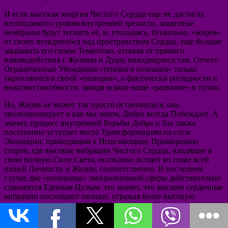
И если высокая энергия Чистого Сердца еще не достигла
необходимого уровня внутренней зрелости, защитные
мембраны будут теснить её, и, утолщаясь, буквально, «жирея»
от своих псевдопобед над пространством Сердца, еще больше
закрывать его своею Темнотою, отсекая от прямого
взаимодействия с Жизнью и Душу, находящуюся там. Отчего
Ограниченные Убеждения «теневого сознания» только
укрепляются в своей «позиции», а фактически ригидности и
нежизнеспособности, заводя всякое наше «развитие» в тупик.
Но, Жизнь не может так просто остановиться, она
эволюционирует и как мы знаем, Добро всегда Побеждает. А
значит, процесс внутренней Борьбы Добра и Зла также
постепенно уступает место Трансформациям на стезе
Эволюции, приводящим к Исцеляющему Примирению
сторон, где высокие вибрации Чистого Сердца, входящие в
свою полную Силу Света, осознанно встают во главе всей
нашей Личности и Жизни, соответственно. В последнем
случае две «половины» эмоциональной сферы действительно
становятся Единым Целым, это значит, что высшие сердечные
вибрации поглощают низшие, отражая более высокую
ступень нашего эволюционного развития. И
позиционируются они все также в нашем «центре»,
совершенно законно и по праву.