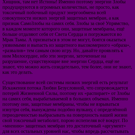
Хищник, там нет Истины! Именно поэтому энергии Злобы
продуцируются в огромных количествах, не просто, как
токсичный побочный продукт энергообмена всей
совокупности низких энергий защитных мембран, а как
признак СамоЗлобы на самих себя. Злобы за своё Упрямство,
в каждом моменте которого они, защитные мембраны, ещё
больше отдаляют себя от Света Сердца и погружаются во
Мрак Тьмы. А признаться в этом не могут, боятся оказаться
уязвимыми и выпасть из защитного высокомерного «образа»,
«развалив» тем самым свою игру. Но, давайте проявлять к
ним Милосердие, ибо эти энергии, заточенные на
разрушение, существующие вне энергии Сердца, ещё не
знают, что можно жить созидательно, тем более, они не знают,
как это делать.
Существование всей системы низких энергий есть результат
Искажения потока Любви Безусловной, что сопровождается
потерей Жизненной Силы, поэтому их «распирает» от Злобы
на самих себя, вырабатываемой в больших объемах. Именно
поэтому они, защитные мембраны, чтобы не взрываться
изнутри себя, вынуждены подобно вулкану, с определённой
периодичностью выбрасывать на поверхность нашей жизни
свой токсичный метаболит, порою испепеляя всё вокруг. По
«мнению» защитных мембран это достаточный «аргумент»
для всех остальных уровней нас, чтобы впредь рассчитывать