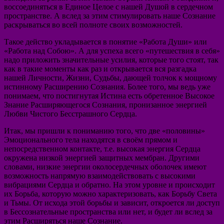
воссоединяться в Единое Целое с нашей Душой в сердечном
пространстве. А вслед за этим стимулировать наше Сознание
раскрываться во всей полноте своих возможностей.
Такое действо укладывается в понятие «Работа Души» или
«Работа над Собою». А для успеха всего «путешествия в себя»
надо приложить значительные усилия, которые того стоят, так
как в такие моменты как раз и открывается вся разгадка
нашей Личности, Жизни, Судьбы, дающей толчок к мощному
истинному Расширению Сознания. Более того, мы ведь уже
понимаем, что постигнутая Истина есть обретенное Высокое
Знание Расширяющегося Сознания, пронизанное энергией
Любви Чистого Бесстрашного Сердца.
Итак, мы пришли к пониманию того, что две «половины»
Эмоционального тела находятся в своём прямом и
непосредственном контакте, т.е. высокая энергия Сердца
окружена низкой энергией защитных мембран. Другими
словами, низкие энергии околосердечных оболочек имеют
возможность напрямую взаимодействовать с высокими
вибрациями Сердца и обратно. На этом уровне и происходит
их Борьба, которую можно характеризовать, как Борьбу Света
и Тьмы. От исхода этой борьбы и зависит, откроется ли доступ
в Бессознательные пространства или нет, и будет ли вслед за
этим Расширяться наше Сознание.