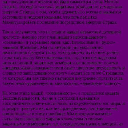
на «послушание» последних ради самосохранения. Можно
сказать, это ещё и тактика защитных мембран по усмирению
энергии Сердца, с тем, чтобы держать его всегда в закрытом
состоянии и подконтрольным, что есть попытка
Манипулировать последним посредством энергии Страха.
Так и получается, что на стадии нашей невысокой духовной
зрелости, именно этот план нашего неосознаваемого
«сознания» и управляет нами, как Личностями и «рулит»
нашими Жизнями. Мы по инерции, по умолчанию,
неосознанно следуем этому «указующему путь» внутренне-
скрытому плану Бессознательного, под строгим надзором
низких эмоций защитных мембран и не понимаем, почему
внешняя жизнь отражает нам в ответ такую же несуразность и
словно по заколдованному кругу плодит все те же Страдания,
от которых мы так тщетно пытаемся внутренне спрятаться за
такую многоуровневую и, казалось бы, «надежную защиту».
На этом этапе нашей «осознанности», а правильнее сказать
Бессознательности, мы не в состоянии адекватно
воспринимать ответные сигналы из окружающего нас мира, и
априори трактуем их, как несправедливые, неправильные,
воинственные и тому подобное. Мы воспринимаем все
сигналы из внешнего мира исключительно своими
защитными мембранами, т.е. посредством низких эмоций, из