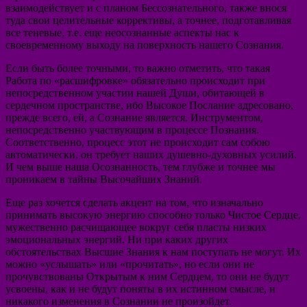
взаимодействует и с планом Бессознательного, также внося
туда свои целительные коррективы, а точнее, подготавливая
все теневые, т.е. еще неосознанные аспекты нас к
своевременному выходу на поверхность нашего Сознания.
Если быть более точными, то важно отметить, что такая
Работа по «расшифровке» обязательно происходит при
непосредственном участии нашей Души, обитающей в
сердечном пространстве, ибо Высокое Послание адресовано,
прежде всего, ей, а Сознание является. Инструментом,
непосредственно участвующим в процессе Познания.
Соответственно, процесс этот не происходит сам собою
автоматически, он требует наших душевно-духовных усилий.
И чем выше наша Осознанность, тем глубже и точнее мы
проникаем в тайны Высочайших Знаний.
Еще раз хочется сделать акцент на том, что изначально
принимать высокую энергию способно только Чистое Сердце,
мужественно расчищающее вокруг себя пласты низких
эмоциональных энергий. Ни при каких других
обстоятельствах Высшие Знания к нам поступать не могут. Их
можно «услышать» или «прочитать», но если они не
прочувствованы Открытым к ним Сердцем, то они не будут
усвоены, как и не будут поняты в их истинном смысле, и
никакого изменения в Сознании не произойдет.