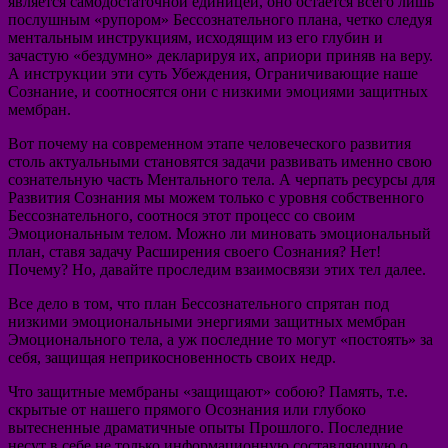
является самодостаточной единицей, оно остается всего лишь
послушным «рупором» Бессознательного плана, четко следуя
ментальным инструкциям, исходящим из его глубин и
зачастую «бездумно» декларируя их, априори приняв на веру.
А инструкции эти суть Убеждения, Ограничивающие наше
Сознание, и соотносятся они с низкими эмоциями защитных
мембран.
Вот почему на современном этапе человеческого развития
столь актуальными становятся задачи развивать именно свою
сознательную часть Ментального тела. А черпать ресурсы для
Развития Сознания мы можем только с уровня собственного
Бессознательного, соотнося этот процесс со своим
Эмоциональным телом. Можно ли миновать эмоциональный
план, ставя задачу Расширения своего Сознания? Нет!
Почему? Но, давайте проследим взаимосвязи этих тел далее.
Все дело в том, что план Бессознательного спрятан под
низкими эмоциональными энергиями защитных мембран
Эмоционального тела, а уж последние то могут «постоять» за
себя, защищая неприкосновенность своих недр.
Что защитные мембраны «защищают» собою? Память, т.е.
скрытые от нашего прямого Осознания или глубоко
вытесненные драматичные опыты Прошлого. Последние
несут в себе не только информационную составляющую о