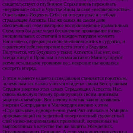
свидетельствует о глубинном Страхе вновь переживать
«неудачный» опыт и Чувстве Вины за своё «несовершенство».
Отказываясь Исцелять Себя эти отвергнутые и глубоко
страдающие Аспекты Нас же самих на самом деле
обеспечивают себе повторное воспроизведение драматичных
Схем, хотя бы даже через бесконечное проживание низко-
эмоциональных состояний в каждом текущем моменте
Настоящего, превращая свою внешнюю жизнь в суррогат, и
гарантируя себе повторение всего этого в Будущем.
Получается, что Будущего у таких Аспектов Нас нет, они
всегда живут в Прошлом и весьма активно Манипулируют
всеми остальными уровнями нас, искренне пытающихся
смотреть вперед.
В этом моменте нашего исследования становится понятным,
почему нам так важно учиться «видеть» своим Бесстрашным
Сердцем энергию этих самых Страдающих Аспектов Нас,
сквозь наносную пелену бравирующих своим цинизмом
защитных мембран. Вот почему нам так важно проявлять
энергии Сострадания и Милосердия именно к этим
«Страдальцам», одновременно умея Распознавать и Усмирять
прикрывающий их защитный поверхностный суррогатный
слой низко-эмоциональных проявлений, основанных на
выработанных в качестве той же защиты Убеждениях,
Ограничивающих Сознание. А если мы концентрируемся на