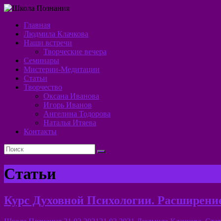
Перейти
к
Главная
содержимому
Школа
Людмила Клачкова
Наши встречи
Познания
Творческие вечера
Семинары
Алхимия
Мистерии-Медитации
Духа
Статьи
Творчество
Оксана Иванова
Игорь Иванов
Ангелина Тодорова
Наталья Итяева
Контакты
Статьи
Курс Духовной Психологии. Расширение