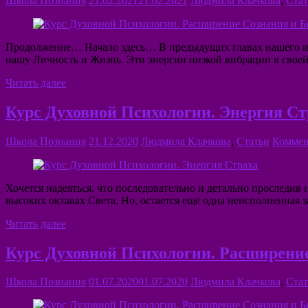
Школа Познания
21.02.2021
21.02.2021
Людмила Клачкова
,
Стат
Продолжение… Начало здесь… В предыдущих главах нашего ис
нашу Личность и Жизнь. Эти энергии низкой вибрации в свое
Читать далее
Курс Духовной Психологии. Энергия Ст
Школа Познания
21.12.2020
Людмила Клачкова
,
Статьи
Коммен
Хочется надеяться, что последовательно и детально проследив
высоких октавах Света. Но, остается ещё одна неисполненная за
Читать далее
Курс Духовной Психологии. Расширение 
Школа Познания
01.07.2020
01.07.2020
Людмила Клачкова
,
Стат