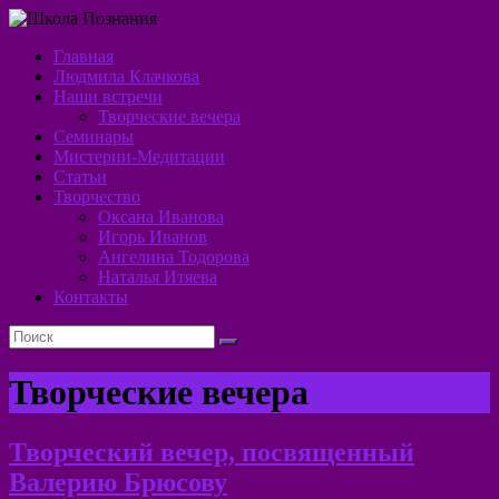
Перейти
к
Главная
содержимому
Школа
Людмила Клачкова
Наши встречи
Познания
Творческие вечера
Семинары
Алхимия
Мистерии-Медитации
Духа
Статьи
Творчество
Оксана Иванова
Игорь Иванов
Ангелина Тодорова
Наталья Итяева
Контакты
Творческие вечера
Творческий вечер, посвященный
Валерию Брюсову