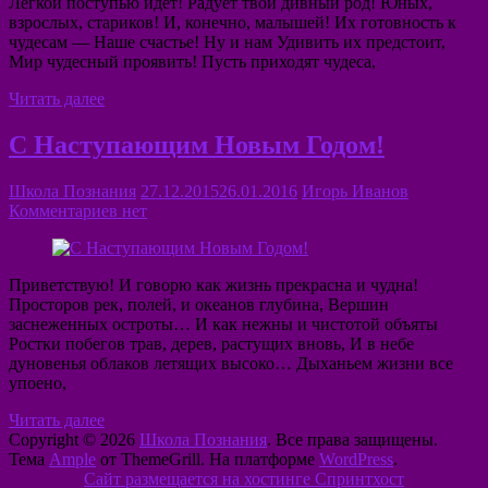
Легкой поступью идет! Радует твой дивный род! Юных,
взрослых, стариков! И, конечно, малышей! Их готовность к
чудесам — Наше счастье! Ну и нам Удивить их предстоит,
Мир чудесный проявить! Пусть приходят чудеса,
Читать далее
С Наступающим Новым Годом!
Школа Познания
27.12.2015
26.01.2016
Игорь Иванов
Комментариев нет
Приветствую! И говорю как жизнь прекрасна и чудна!
Просторов рек, полей, и океанов глубина, Вершин
заснеженных остроты… И как нежны и чистотой объяты
Ростки побегов трав, дерев, растущих вновь, И в небе
дуновенья облаков летящих высоко… Дыханьем жизни все
упоено,
Читать далее
Copyright © 2026
Школа Познания
. Все права защищены.
Тема
Ample
от ThemeGrill. На платформе
WordPress
.
Сайт размещается на хостинге Спринтхост