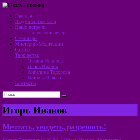
Перейти
к
Главная
содержимому
Школа
Людмила Клачкова
Наши встречи
Познания
Творческие вечера
Семинары
Алхимия
Мистерии-Медитации
Духа
Статьи
Творчество
Оксана Иванова
Игорь Иванов
Ангелина Тодорова
Наталья Итяева
Контакты
Игорь Иванов
Мечтать, увидеть, разрешить!