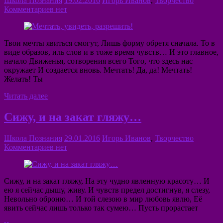
Школа Познания
19.02.2016
Игорь Иванов
,
Творчество
Комментариев нет
Твои мечты явиться смогут, Лишь форму обретя сначала. То в
виде образов, иль слов и в тоже время чувств… И это главное,
начало Движенья, сотворения всего Того, что здесь нас
окружает И создается вновь. Мечтать! Да, да! Мечтать!
Желать! Ты
Читать далее
Сижу, и на закат гляжу…
Школа Познания
29.01.2016
Игорь Иванов
,
Творчество
Комментариев нет
Сижу, и на закат гляжу, На эту чудно явленную красоту… И
ею я сейчас дышу, живу. И чувств предел достигнув, я слезу,
Невольно оброню… И той слезою в мир любовь явлю, Её
явить сейчас лишь только так сумею… Пусть прорастает