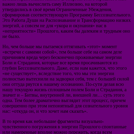
важно лишь вычислить саму Иллюзию, на которой
утвердились в своё время Ограниченные Убеждения,
сформировав соответствующую Программу Бессознательного.
Это Работа Души на Распознавание и Трансформацию низких
энергий, а совсем не для «укора и окунания» нас в
«неприятности» Прошлого, каким бы далеким и трудным оно
не было.
Но, чем больше мы пытаемся оттягивать «этот» момент
«встречи с самими собой», тем больше себе на самом деле
причиняем вреда через бесконечно проживаемые энергии
Боли и Страдания, которые все время просачиваются из
глубин Бессознательного. Даже, если нам кажется, что этого
«не существует», вследствие того, что мы эти энергии
полностью вытеснили на задворки себя, тем с большей силой
они оттуда рвутся к нашему осознанию. По-сути делая всю
нашу текущую жизнь сплошным полем Боли и Страдания, а
значит и – Битвы, внутренней ли, внешней ли… суть этого
одна. Тем более драматично выглядит этот процесс, причем
совершенно при этом непонятный для сознательного уровня
нас: «откуда он, и что хочет нам сказать».
В то время как небольшие фрагменты визуально-
чувственного погружения в энергии Прошлого спонтанные
или намеренные вполне можно пережить, когда всем