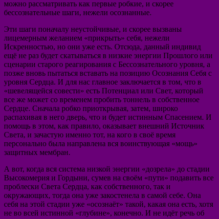
можно рассматривать как первые робкие, и скорее
бессознательные шаги, нежели осознанные.
Эти шаги поначалу неустойчивые, и скорее вызваны
лицемерным желанием «прикрыть» себя, нежели
Искренностью, но они уже есть. Отсюда, данный индивид
ещё не раз будет скатываться в низкие энергии Прошлого или
сценарии старого реагирования с Бессознательного уровня, а
позже вновь пытаться вставать на позицию Осознания Себя с
уровня Сердца. И для нас главное заключается в том, что в
«шевелящейся совести» есть Потенциал или Свет, который
все же может со временем пробить тоннель в собственное
Сердце. Сначала робко приоткрывая, затем, широко
распахивая в него дверь, что и будет истинным Спасением. И
помощь в этом, как правило, оказывает внешний Источник
Света, и зачастую именно тот, на кого в своё время
персонально была направлена вся воинствующая «мощь»
защитных мембран.
А вот, когда вся система низкой энергии «дозрела» до стадии
Высокомерия и Гордыни, сумев на своём «пути» подавить все
проблески Света Сердца, как собственного, так и
окружающих, тогда она уже закостенела в самой себе. Она
себя на этой стадии уже «осознаёт» такой, какая она есть, хотя
не во всей истинной «глубине», конечно. И не идёт речь об