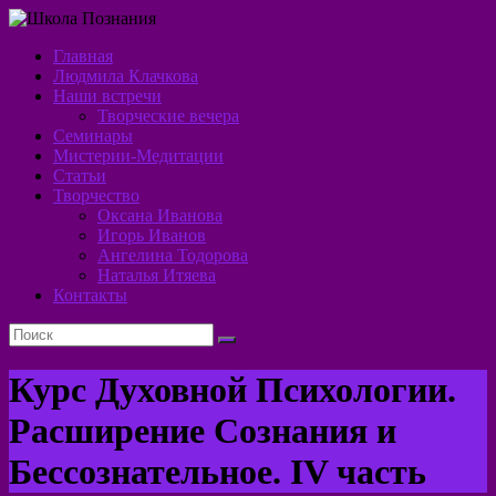
Перейти
к
Главная
содержимому
Школа
Людмила Клачкова
Наши встречи
Познания
Творческие вечера
Семинары
Алхимия
Мистерии-Медитации
Духа
Статьи
Творчество
Оксана Иванова
Игорь Иванов
Ангелина Тодорова
Наталья Итяева
Контакты
Курс Духовной Психологии.
Расширение Сознания и
Бессознательное. IV часть