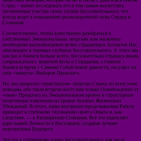
Страх – значит исследовать его и тем самым высветлять
затемнённые участки своих глубин Бессознательного, что
всегда ведет к повышению реализационной силы Сердца и
Сознания.
Соответственно, чтобы качественно разобраться в
собственных Эмоциональных энергиях нам жизненно
необходимо высвобождение вечно страдающих Аспектов Нас,
обитающих в теневых глубинах Бессознательного. А этого мы
как раз и боимся больше всего, бессознательно страшась вновь
соприкасаться с энергией Боли и Страдания, а главное –
боимся встречи с Самими Собой некой давности, несущих на
себе «тяжесть» Выборов Прошлого.
Но, мы напрасно «практикуем» энергию Страха по всем этим
поводам, ибо такая встреча несёт нам только Освобождение от
«оков» Прошлого на Эмоциональном уровне и структурные
позитивные изменения на уровне базовых Жизненных
Убеждений. В итоге, наша внутренне-проделываемая Работа
приводит к глубокому Осознанию своего Опыта и, как
следствие, — к Расширению Сознания. Всё это укрепляет
ядро нашей Личности в Настоящем, создавая лучшие
перспективы Будущего.
Доступ к глубинному плану Бессознательного, как раз и