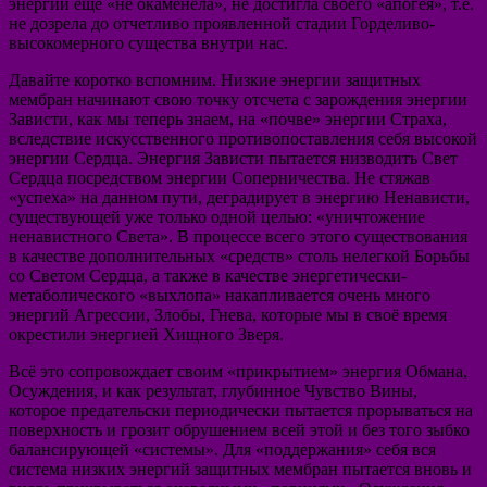
энергий ещё «не окаменела», не достигла своего «апогея», т.е.
не дозрела до отчетливо проявленной стадии Горделиво-
высокомерного существа внутри нас.
Давайте коротко вспомним. Низкие энергии защитных
мембран начинают свою точку отсчета с зарождения энергии
Зависти, как мы теперь знаем, на «почве» энергии Страха,
вследствие искусственного противопоставления себя высокой
энергии Сердца. Энергия Зависти пытается низводить Свет
Сердца посредством энергии Соперничества. Не стяжав
«успеха» на данном пути, деградирует в энергию Ненависти,
существующей уже только одной целью: «уничтожение
ненавистного Света». В процессе всего этого существования
в качестве дополнительных «средств» столь нелегкой Борьбы
со Светом Сердца, а также в качестве энергетически-
метаболического «выхлопа» накапливается очень много
энергий Агрессии, Злобы, Гнева, которые мы в своё время
окрестили энергией Хищного Зверя.
Всё это сопровождает своим «прикрытием» энергия Обмана,
Осуждения, и как результат, глубинное Чувство Вины,
которое предательски периодически пытается прорываться на
поверхность и грозит обрушением всей этой и без того зыбко
балансирующей «системы». Для «поддержания» себя вся
система низких энергий защитных мембран пытается вновь и