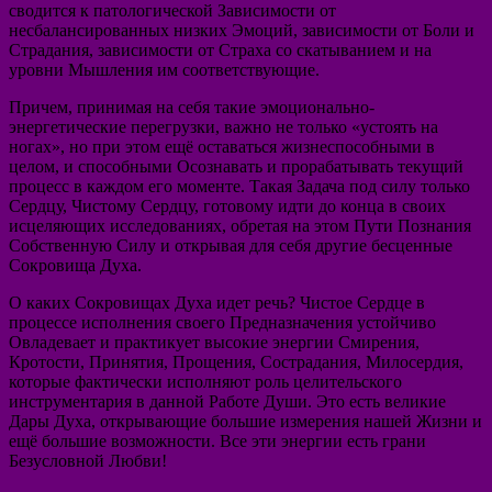
сводится к патологической Зависимости от
несбалансированных низких Эмоций, зависимости от Боли и
Страдания, зависимости от Страха со скатыванием и на
уровни Мышления им соответствующие.
Причем, принимая на себя такие эмоционально-
энергетические перегрузки, важно не только «устоять на
ногах», но при этом ещё оставаться жизнеспособными в
целом, и способными Осознавать и прорабатывать текущий
процесс в каждом его моменте. Такая Задача под силу только
Сердцу, Чистому Сердцу, готовому идти до конца в своих
исцеляющих исследованиях, обретая на этом Пути Познания
Собственную Силу и открывая для себя другие бесценные
Сокровища Духа.
О каких Сокровищах Духа идет речь? Чистое Сердце в
процессе исполнения своего Предназначения устойчиво
Овладевает и практикует высокие энергии Смирения,
Кротости, Принятия, Прощения, Сострадания, Милосердия,
которые фактически исполняют роль целительского
инструментария в данной Работе Души. Это есть великие
Дары Духа, открывающие большие измерения нашей Жизни и
ещё большие возможности. Все эти энергии есть грани
Безусловной Любви!