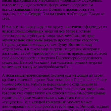
вновь прикрываться очередными «порциями» Осуждения,
которые ещё надо успевать фабриковать посредством
прислуживающей энергии Обмана и проецировать на
«врага», т.е. на Сердце. Это называется «Отводить Глаза» от
себя.
И так все это циркулирует по кругу, постепенно формируя из
низких Эмоциональных энергий все более плотные
толстостенные субстраты защитных мембран, которые
окончательно способны закрыть пространство своего же
Сердца, удушая и живущую там Душу. Вот по такому
«сценарию» и в таком виде энергии защитных мембран и
достигают своей «зрелости» или апогея, превращаясь во всей
своей совокупности в энергию Высокомерно-горделивого
существа. На этой «стадии» вся «система» низких энергий
может оказаться уже «непробиваемой»…
А пока вышеперечисленная система ещё не дошла до своей
крайне-циничной версии Высокомерия и Гордыни, с ней еще
можно работать. Работать персонально с отдельными её
составляющими — с низкими Эмоциональными энергиями,
которые уже существуют как относительно самостоятельные
единицы, и даже можно сказать, как самостоятельные
«сущности». И в каждый конкретный момент может
доминировать или солировать та или иная из Эмоций, задавая
определённый тон текущему сценарию Жизни. Но, при их