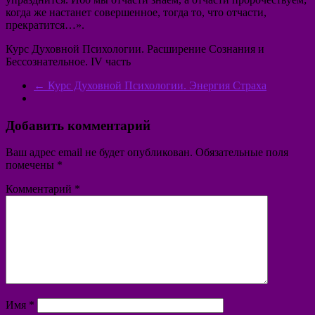
когда же настанет совершенное, тогда то, что отчасти,
прекратится…».
Курс Духовной Психологии. Расширение Сознания и
Бессознательное. IV часть
←
Курс Духовной Психологии. Энергия Страха
Добавить комментарий
Ваш адрес email не будет опубликован.
Обязательные поля
помечены
*
Комментарий
*
Имя
*