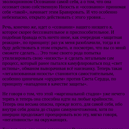
эволюционном Осознании самой себя, а о том, что она
осознает свою собственную Низость и «осознанно» принимая
себя «такой», начинает этим Бравировать. И что особенно
небезопасно, открыто действовать с этого уровня…
Речь, конечно же, идет о «сознании» нашего низшего я,
которое скорее бессознательное и приспособительное. И
подобная бравада есть ничто иное, как очередная «защитная
реакция», по принципу: раз уж меня разоблачили, тогда я и
буду действовать в этом открыто, и посмотрю, что вы со мной
сможете сделать… Это тоже своего рода попытка
утилизировать свою «низость» и сделать легальным сам
процесс, который ранее пытался камуфлироваться под «свет
истины», обманом выворачивая всё наизнанку. Теперь такая
«легализованная низость» становится самостоятельным,
особенно циничным «орудием» против Света Сердца, по
принципу «нападения в качестве защиты».
Не говоря о том, что этой «маргинальной стадии» уже нечего
терять и теперь она способна идти на любые крайности.
Теперь она весьма опасна, прежде всего, для самой себя, ибо
внутри себя дошла до стадии самоуничтожения, хотя по
инерции продолжает проецировать всю эту, мягко говоря,
«негативность» на окружающих.