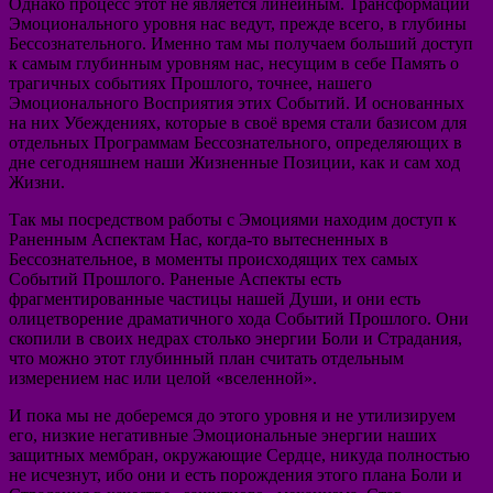
Однако процесс этот не является линейным. Трансформации
Эмоционального уровня нас ведут, прежде всего, в глубины
Бессознательного. Именно там мы получаем больший доступ
к самым глубинным уровням нас, несущим в себе Память о
трагичных событиях Прошлого, точнее, нашего
Эмоционального Восприятия этих Событий. И основанных
на них Убеждениях, которые в своё время стали базисом для
отдельных Программам Бессознательного, определяющих в
дне сегодняшнем наши Жизненные Позиции, как и сам ход
Жизни.
Так мы посредством работы с Эмоциями находим доступ к
Раненным Аспектам Нас, когда-то вытесненных в
Бессознательное, в моменты происходящих тех самых
Событий Прошлого. Раненые Аспекты есть
фрагментированные частицы нашей Души, и они есть
олицетворение драматичного хода Событий Прошлого. Они
скопили в своих недрах столько энергии Боли и Страдания,
что можно этот глубинный план считать отдельным
измерением нас или целой «вселенной».
И пока мы не доберемся до этого уровня и не утилизируем
его, низкие негативные Эмоциональные энергии наших
защитных мембран, окружающие Сердце, никуда полностью
не исчезнут, ибо они и есть порождения этого плана Боли и