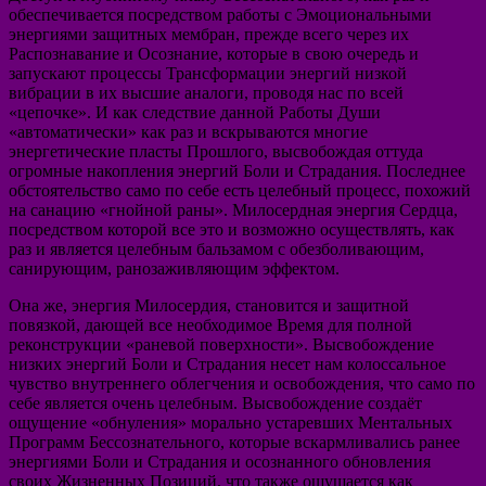
обеспечивается посредством работы с Эмоциональными
энергиями защитных мембран, прежде всего через их
Распознавание и Осознание, которые в свою очередь и
запускают процессы Трансформации энергий низкой
вибрации в их высшие аналоги, проводя нас по всей
«цепочке». И как следствие данной Работы Души
«автоматически» как раз и вскрываются многие
энергетические пласты Прошлого, высвобождая оттуда
огромные накопления энергий Боли и Страдания. Последнее
обстоятельство само по себе есть целебный процесс, похожий
на санацию «гнойной раны». Милосердная энергия Сердца,
посредством которой все это и возможно осуществлять, как
раз и является целебным бальзамом с обезболивающим,
санирующим, ранозаживляющим эффектом.
Она же, энергия Милосердия, становится и защитной
повязкой, дающей все необходимое Время для полной
реконструкции «раневой поверхности». Высвобождение
низких энергий Боли и Страдания несет нам колоссальное
чувство внутреннего облегчения и освобождения, что само по
себе является очень целебным. Высвобождение создаёт
ощущение «обнуления» морально устаревших Ментальных
Программ Бессознательного, которые вскармливались ранее
энергиями Боли и Страдания и осознанного обновления
своих Жизненных Позиций, что также ощущается как