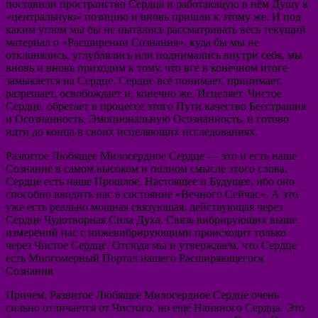
поставили пространство Сердца и работающую в нём Душу в
«центральную» позицию и вновь пришли к этому же. И под
каким углом мы бы не пытались рассматривать весь текущий
материал о «Расширении Сознания», куда бы мы не
отклонялись, углублялись или поднимались внутри себя, мы
вновь и вновь приходим к тому, что все в конечном итоге
замыкается на Сердце. Сердце всё понимает, принимает,
разрешает, освобождает и, конечно же, Исцеляет. Чистое
Сердце, обретает в процессе этого Пути качество Бесстрашия
и Осознанность, Эмоциональную Осознанность, и готово
идти до конца в своих исцеляющих исследованиях.
Развитое Любящее Милосердное Сердце — это и есть наше
Сознание в самом высоком и полном смысле этого слова.
Сердце есть наше Прошлое, Настоящее и Будущее, ибо оно
способно вводить нас в состояние «Вечного Сейчас». А это
уже есть реально мощная связующая, действующая через
Сердце Чудотворная Сила Духа. Связь вибрирующих выше
измерений нас с нижевибрирующими происходит только
через Чистое Сердце. Отсюда мы и утверждаем, что Сердце
есть Многомерный Портал нашего Расширяющегося
Сознания.
Причем, Развитое Любящее Милосердное Сердце очень
сильно отличается от Чистого, но ещё Наивного Сердца. Это