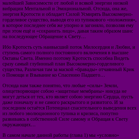
малейшей Зависимости от любой и всякой энергии низкой
вибрации Ментальной и Эмоциональной. Отсюда, она же,
энергия Кротости и обладает Силой Усмирять Высокомерно-
горделивое существо, выводя его из тупикового «положения»,
в которое последнее себя же упорно и загоняло, позволяя ему
при этом ещё и «сохранить лицо», давая таким образом шанс
на последующее Обращение к Свету…
Ибо Кротость суть наивысший поток Милосердия и Любви, и
ступень самого полного постоянного включения в высшие
Октавы Света. Именно поэтому Кротость способна Видеть
сразу самый глубинный план Высокомерно-горделивого
существа, Различая там за маской «бравады» отчаянный Крик
о Помощи и Взывание ко Спасению Падшего…
Отсюда нам также понятно, что любые «силы» Земли,
олицетворяющие собою «защитные мембраны» никуда не
могут деться от тех, кто являет собою энергию Сердца, пусть
даже поначалу и не самого раскрытого и развитого. И за
последним остаётся Потенциал спасительного выведения всех
из любого эволюционного тупика и кризиса, попутно
развиваясь в собственной Силе самому и Обращая к Свету
окружающих…
В самом начале данной работы (глава 1) мы «условно»