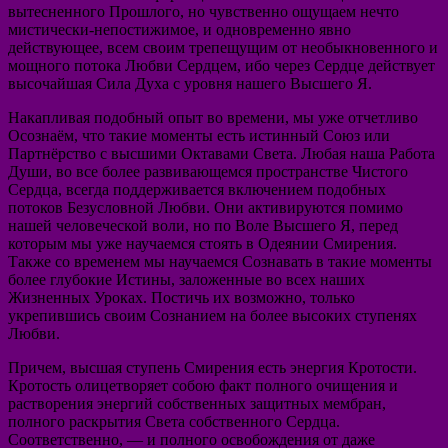
вытесненного Прошлого, но чувственно ощущаем нечто
мистически-непостижимое, и одновременно явно
действующее, всем своим трепещущим от необыкновенного и
мощного потока Любви Сердцем, ибо через Сердце действует
высочайшая Сила Духа с уровня нашего Высшего Я.
Накапливая подобный опыт во времени, мы уже отчетливо
Осознаём, что такие моменты есть истинный Союз или
Партнёрство с высшими Октавами Света. Любая наша Работа
Души, во все более развивающемся пространстве Чистого
Сердца, всегда поддерживается включением подобных
потоков Безусловной Любви. Они активируются помимо
нашей человеческой воли, но по Воле Высшего Я, перед
которым мы уже научаемся стоять в Одеянии Смирения.
Также со временем мы научаемся Сознавать в такие моменты
более глубокие Истины, заложенные во всех наших
Жизненных Уроках. Постичь их возможно, только
укрепившись своим Сознанием на более высоких ступенях
Любви.
Причем, высшая ступень Смирения есть энергия Кротости.
Кротость олицетворяет собою факт полного очищения и
растворения энергий собственных защитных мембран,
полного раскрытия Света собственного Сердца.
Соответственно, — и полного освобождения от даже