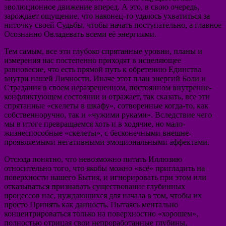
эволюционное движение вперед. А это, в свою очередь,
зарождает ощущение, что наконец-то удалось ухватиться за
ниточку своей Судьбы, чтобы начать поступательно, а главное
Осознанно Овладевать всеми её энергиями.
Тем самым, все эти глубоко спрятанные уровни, планы и
измерения нас постепенно приходят в исцеляющее
равновесие, что есть прямой путь к обретению Единства
внутри нашей Личности. Иначе этот план энергий Боли и
Страдания в своем неразрешенном, постоянном внутренне-
конфликтующем состоянии и отражает, так сказать, все эти
спрятанные «скелеты в шкафу», сотворенные когда-то, как
собственноручно, так и «чужими руками». Вследствие чего
мы в итоге превращаемся хоть и в ходячие, но мало-
жизнеспособные «скелеты», с бесконечными внешне-
проявляемыми негативными эмоциональными аффектами.
Отсюда понятно, что невозможно питать Иллюзию
относительно того, что якобы можно «всё» пригладить на
поверхности нашего Бытия, и игнорировать при этом или
отказываться признавать существование глубинных
процессов нас, нуждающихся для начала в том, чтобы их
просто Принять как данность. Пытаясь ментально
концентрироваться только на поверхностно «хорошем»,
полностью отрицая свои непроработанные глубины,