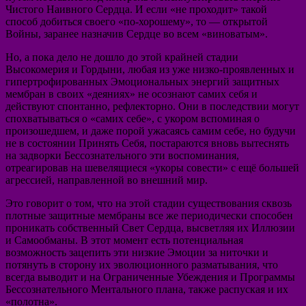
Чистого Наивного Сердца. И если «не проходит» такой
способ добиться своего «по-хорошему», то — открытой
Войны, заранее назначив Сердце во всем «виноватым».
Но, а пока дело не дошло до этой крайней стадии
Высокомерия и Гордыни, любая из уже низко-проявленных и
гипертрофированных Эмоциональных энергий защитных
мембран в своих «деяниях» не осознают самих себя и
действуют спонтанно, рефлекторно. Они в последствии могут
спохватываться о «самих себе», с укором вспоминая о
произошедшем, и даже порой ужасаясь самим себе, но будучи
не в состоянии Принять Себя, постараются вновь вытеснять
на задворки Бессознательного эти воспоминания,
отреагировав на шевелящиеся «укоры совести» с ещё большей
агрессией, направленной во внешний мир.
Это говорит о том, что на этой стадии существования сквозь
плотные защитные мембраны все же периодически способен
проникать собственный Свет Сердца, высветляя их Иллюзии
и Самообманы. В этот момент есть потенциальная
возможность зацепить эти низкие Эмоции за ниточки и
потянуть в сторону их эволюционного разматывания, что
всегда выводит и на Ограниченные Убеждения и Программы
Бессознательного Ментального плана, также распуская и их
«полотна».