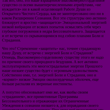
Так вот, оно, это наше взращенное Высокомерно-горделивое
существо со всеми вышеперечисленными атрибутами, «не
нуждается» ни в какой исцеляющей Работе Души из
Открытого Чистого Сердца, как не заинтересовано оно ни в
каком Расширении Сознания. Все эти структуры оно активно
блокирует и яростно «защищается» Эмоциональной энергией
низкой вибрации от всяких попыток осмыслять себя через
глубокие погружения в недра Бессознательного. Защищается
и от встречи со скрывающимися под собою планами Боли и
Страдания.
Что это? Стремление «защитить» нас, точнее страдающую
нашу Душу, от встречи с энергией Боли и Страдания?
Отнюдь, Высокомерно-горделивому существу этого не надо
по причине своего природного бездушия. А вот активно
эксплуатировать эти многострадальные энергии Прошлого
наше низшее существо будет с огромным удовольствием.
Собственно ими, т.е. энергией Боли и Страдания, оно и
«кормит» низкие Эмоции околосердечных оболочек, еще
больше распаляя их звериные инстинкты.
А попутно обосновывает ими же, как якобы своим
«страданием», все примитивные Программы
Бессознательного и отражающие их Ограниченные
Убеждения в сознании низшего я, для оправдания своего
существования как такового. При этом ещё транслирует эту