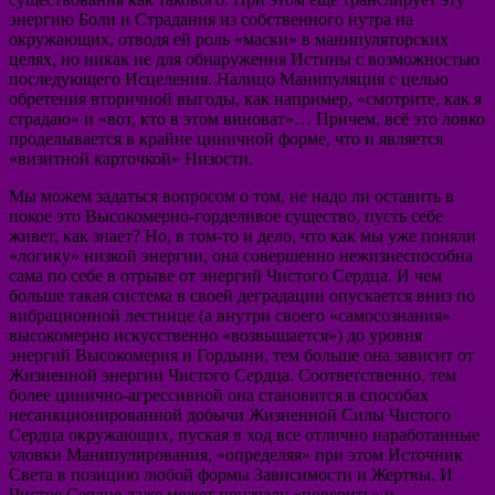
энергию Боли и Страдания из собственного нутра на
окружающих, отводя ей роль «маски» в манипуляторских
целях, но никак не для обнаружения Истины с возможностью
последующего Исцеления. Налицо Манипуляция с целью
обретения вторичной выгоды, как например, «смотрите, как я
страдаю» и «вот, кто в этом виноват»… Причем, всё это ловко
проделывается в крайне циничной форме, что и является
«визитной карточкой» Низости.
Мы можем задаться вопросом о том, не надо ли оставить в
покое это Высокомерно-горделивое существо, пусть себе
живет, как знает? Но, в том-то и дело, что как мы уже поняли
«логику» низкой энергии, она совершенно нежизнеспособна
сама по себе в отрыве от энергий Чистого Сердца. И чем
больше такая система в своей деградации опускается вниз по
вибрационной лестнице (а внутри своего «самосознания»
высокомерно искусственно «возвышается») до уровня
энергий Высокомерия и Гордыни, тем больше она зависит от
Жизненной энергии Чистого Сердца. Соответственно, тем
более цинично-агрессивной она становится в способах
несанкционированной добычи Жизненной Силы Чистого
Сердца окружающих, пуская в ход все отлично наработанные
уловки Манипулирования, «определяя» при этом Источник
Света в позицию любой формы Зависимости и Жертвы. И
Чистое Сердце даже может поначалу «поверить» и