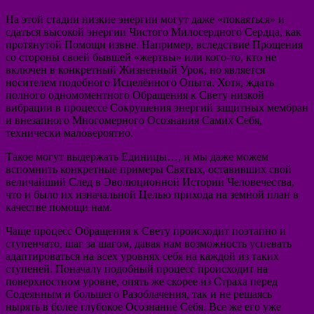
На этой стадии низкие энергии могут даже «покаяться» и
сдаться высокой энергии Чистого Милосердного Сердца, как
протянутой Помощи извне. Например, вследствие Прощения
со стороны своей бывшей «жертвы» или кого-то, кто не
включен в конкретный Жизненный Урок, но является
носителем подобного Исцелённого Опыта. Хотя, ждать
полного одномоментного Обращения к Свету низкой
вибрации в процессе Сокрушения энергий защитных мембран
и внезапного Многомерного Осознания Самих Себя,
технически маловероятно.
Такое могут выдержать Единицы…, и мы даже можем
вспомнить конкретные примеры Святых, оставивших свой
величайший След в Эволюционной Истории Человечества,
что и было их изначальной Целью прихода на земной план в
качестве помощи нам.
Чаще процесс Обращения к Свету происходит поэтапно и
ступенчато, шаг за шагом, давая нам возможность успевать
адаптироваться на всех уровнях себя на каждой из таких
ступеней. Поначалу подобный процесс происходит на
поверхностном уровне, опять же скорее из Страха перед
Содеянным и большего Разоблачения, так и не решаясь
нырять в более глубокое Осознание Себя. Все же его уже