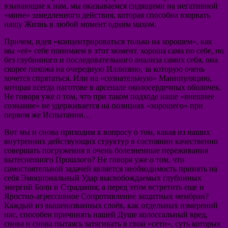
взывающие к нам, мы оказываемся сидящими на негативной
«мине» замедленного действия, которая способна взорвать
нашу Жизнь в любой момент одним махом.
Причем, идея «концентрироваться только на хорошем», как
мы «её» себе понимаем в этот момент, хороша сама по себе, но
без глубинного и последовательного анализа самих себя, она
скорее похожа на очередную Иллюзию, за которую очень
хочется спрятаться. Или на «сознательную» Манипуляцию,
которая всегда наготове в арсенале околосердечных оболочек.
Не говоря уже о том, что при таком подходе наше «внешнее
сознание» не удерживается на позициях «хорошего» при
первом же Испытании…
Вот мы и снова приходим к вопросу о том, какая из наших
внутренних действующих структур в состоянии качественно
совершать погружения в очень болезненные переживания
вытесненного Прошлого? Не говоря уже о том, что
самостоятельной задачей является необходимость принять на
себя Эмоциональный Удар высвобождаемых глубинных
энергий Боли и Страдания, а перед этим встретить еще и
Яростно-агрессивное Сопротивление защитных мембран?
Каждый из вышеназванных слоёв, как отдельных измерений
нас, способен причинять нашей Душе колоссальный вред,
снова и снова пытаясь затягивать в свои «сети», суть которых