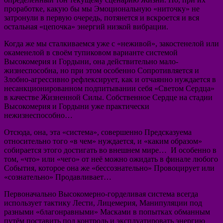
проработке, какую бы мы Эмоциональную «ниточку» не
затронули в первую очередь, потянется и вскроется и вся
остальная «цепочка» энергий низкой вибрации.
Когда же мы сталкиваемся уже с «неживой», закостенелой или
окаменелой в своём тупиковом варианте системой
Высокомерия и Гордыни, она действительно мало-
жизнеспособна, но при этом особенно Сопротивляется и
Злобно-агрессивно рефлексирует, как и отчаянно нуждается в
несанкционированном подпитывании себя «Светом Сердца»
в качестве Жизненной Силы. Собственное Сердце на стадии
Высокомерия и Гордыни уже практически
нежизнеспособно…
Отсюда, она, эта «система», совершенно Предсказуема
относительно того «в чем» нуждается, и «каким образом»
собирается этого достигать во внешнем мире… И особенно в
том, «что» или «чего» от неё можно ожидать в финале любого
События, которое она же «бессознательно» Провоцирует или
«сознательно» Продавливает…
Первоначально Высокомерно-горделивая система всегда
использует тактику Лести, Лицемерия, Манипуляции под
разными «благонравными» Масками в попытках обманным
путём поставить под контроль и эксплуатировать энергию