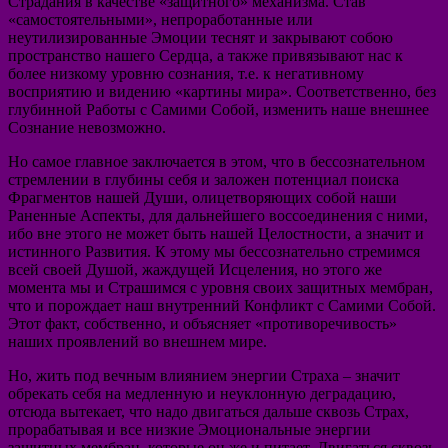
Страдания в качестве «защитного» механизма. Став
«самостоятельными», непроработанные или
неутилизированные Эмоции теснят и закрывают собою
пространство нашего Сердца, а также привязывают нас к
более низкому уровню сознания, т.е. к негативному
восприятию и видению «картины мира». Соответственно, без
глубинной Работы с Самими Собой, изменить наше внешнее
Сознание невозможно.
Но самое главное заключается в этом, что в бессознательном
стремлении в глубины себя и заложен потенциал поиска
Фрагментов нашей Души, олицетворяющих собой наши
Раненные Аспекты, для дальнейшего воссоединения с ними,
ибо вне этого не может быть нашей Целостности, а значит и
истинного Развития. К этому мы бессознательно стремимся
всей своей Душой, жаждущей Исцеления, но этого же
момента мы и Страшимся с уровня своих защитных мембран,
что и порождает наш внутренний Конфликт с Самими Собой.
Этот факт, собственно, и объясняет «противоречивость»
наших проявлений во внешнем мире.
Но, жить под вечным влиянием энергии Страха – значит
обрекать себя на медленную и неуклонную деградацию,
отсюда вытекает, что надо двигаться дальше сквозь Страх,
прорабатывая и все низкие Эмоциональные энергии
защитных мембран, которые он же и питает. Двигаться сквозь