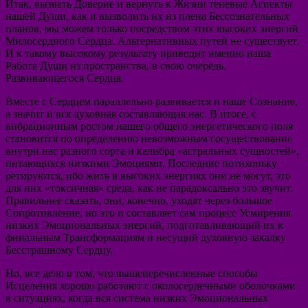
Итак, вызвать Доверие и вернуть к Жизни теневые Аспекты
нашей Души, как и вызволить их из плена Бессознательных
планов, мы можем только посредством этих высоких энергий
Милосердного Сердца. Альтернативных путей не существует.
И к такому высокому результату приводит именно наша
Работа Души из пространства, в свою очередь,
Развивающегося Сердца.
Вместе с Сердцем параллельно развивается и наше Сознание,
а значит и вся духовная составляющая нас. В итоге, с
вибрационным ростом нашего общего энергетического поля
становится по определению невозможным сосуществование
внутри нас разного сорта и калибра «астральных сущностей»,
питающихся низкими Эмоциями. Последние потихоньку
ретируются, ибо жить в высоких энергиях они не могут, это
для них «токсичная» среда, как не парадоксально это звучит.
Правильнее сказать, они, конечно, уходят через большое
Сопротивление, но это и составляет сам процесс Усмирения
низких Эмоциональных энергий, подготавливающий их к
финальным Трансформациям и несущий духовную закалку
Бесстрашному Сердцу.
Но, все дело в том, что вышеперечисленные способы
Исцеления хорошо работают с околосердечными оболочками
в ситуациях, когда вся система низких Эмоциональных