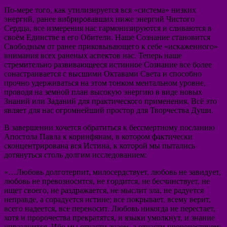
По-мере того, как утилизируется вся «система» низких
энергий, ранее вибрировавших ниже энергий Чистого
Сердца, все измерения нас гармонизируются и сливаются в
своём Единстве в его Обители. Наше Сознание становится
Свободным от ранее приковывающего к себе «искаженного»
внимания всех раненых аспектов нас. Теперь наше
стремительно развивающееся истинное Сознание все более
сонастраивается с высшими Октавами Света и способно
прочно удерживаться на этом тонком ментальном уровне,
проводя на земной план высокую энергию в виде новых
Знаний или Заданий для практического применения. Всё это
являет для нас огромнейший простор для Творчества Души.
В завершении хочется обратиться к бессмертному посланию
Апостола Павла к коринфянам, в котором фактически
сконцентрирована вся Истина, к которой мы пытались
дотянуться столь долгим исследованием:
«…Любовь долготерпит, милосердствует, любовь не завидует,
любовь не превозносится, не гордится, не бесчинствует, не
ищет своего, не раздражается, не мыслит зла, не радуется
неправде, а сорадуется истине; все покрывает, всему верит,
всего надеется, все переносит. Любовь никогда не перестает,
хотя и пророчества прекратятся, и языки умолкнут, и знание
упразднится. Ибо мы отчасти знаем, а отчасти пророчествуем;