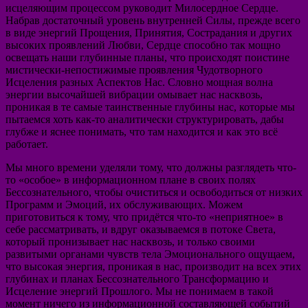
исцеляющим процессом руководит Милосердное Сердце.
Набрав достаточный уровень внутренней Силы, прежде всего
в виде энергий Прощения, Принятия, Сострадания и других
высоких проявлений Любви, Сердце способно так мощно
освещать наши глубинные планы, что происходят поистине
мистически-непостижимые проявления Чудотворного
Исцеления разных Аспектов Нас. Словно мощная волна
энергии высочайшей вибрации омывает нас насквозь,
проникая в те самые таинственные глубины нас, которые мы
пытаемся хоть как-то аналитически структурировать, дабы
глубже и яснее понимать, что там находится и как это всё
работает.
Мы много времени уделяли тому, что должны разглядеть что-
то «особое» в информационном плане в своих полях
Бессознательного, чтобы очиститься и освободиться от низких
Программ и Эмоций, их обслуживающих. Можем
приготовиться к тому, что придётся что-то «неприятное» в
себе рассматривать, и вдруг оказываемся в потоке Света,
который пронизывает нас насквозь, и только своими
развитыми органами чувств тела Эмоционального ощущаем,
что высокая энергия, проникая в нас, производит на всех этих
глубинах и планах Бессознательного Трансформацию и
Исцеление энергий Прошлого. Мы не понимаем в такой
момент ничего из информационной составляющей событий