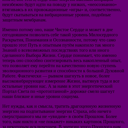
неизбежно будут идти на поводу у низких, «неосознанно»
втягиваясь в их провокационные «игры» и, соответственно,
будут скатываться на вибрационные уровни, подобные
защитным мембранам.
Именно потому оно, наше Чистое Сердце и может в дне
сегодняшнем позволить себе такой уровень Милосердного
Раскрытия, Понимания и Осознанности, потому что само
прошло этот Путь и опытным путём накопило так много
Знаний о всевозможных последствиях того или иного
сделанного Выбора Жизни. Сердце понимает, что именно
теперь оно способно синтезировать весь накопленный опыт,
что позволяет ему перейти на качественно новую ступень
эволюционного развития и способности к большой Духовной
Работе. Фактически — рывком шагнуть в новое, более
высоковибрирующее измерение Жизни, вытянув туда и все
остальные уровни нас. А за нами в этот энергетический
Портал Света по «протоптанной» дорожке смело шагнут
наши близкие и иные уровни социума.
Нет нужды, как и смысла, тратить драгоценную жизненную
энергию на подпитывание энергии Страха, ибо ничего
сверхстрашного мы не «увидим» в своём Прошлом. Более
того, нам никто и «не покажет» никаких картинок Прошлого,
за некоторым исключением. В энергии этого Прошлого нам