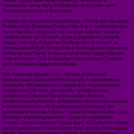
«позволить» этому быть, естественно вследствие своей
Неосведомленности и Наивности.
Отсюда, еще раз уместно подчеркнуть, почему нам так важно
Развиваться в Познании Самих Себя. Как и понимания того,
что от Чистого Сердца все эти «низкие энергии» никогда
«добровольно» не отстанут, да им и деваться-то, по-сути,
некуда, пока оно, Сердце не Пробудится и не встанет на
эволюционный Путь Вознесения в более высокие измерения
Себя и октавы Света. Только на этом пути Сердце обретает
свою истинную Силу и открывает перспективы Спасения
всем остальным измерениям Жизни.
Как только мы касаемся того, что нам необходимо
прорабатывать планы Бессознательного, и одновременно
понимаем, что именно они и хранят всю энергетическую
информацию обо всех, так сказать, «неэффективно-
прожитых» Событиях Прошлого, наших болевых
эмоциональных реакциях, искаженных ментальных выводах
и соответствующих им произведённых действиях, мы
испытываем энергию Страха. Страха Осознания Самих Себя.
Высоким энергиям развитого Сердца это совершенно
понятно, именно поэтому Сердце знает, что работать с этими
процессами можно только посредством энергии Милосердия.
Иначе, вне этого, сердечные энергии высокой вибрации