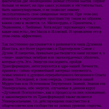
фактически две эволюционно разные ступени Бытия. Первое
больше не может, ни при каких условиях и обстоятельствах,
быть манипулируемым, и не позволит никому
эксплуатировать свои священные энергии. При этом оно
относится к окружающему пространству таким же образом,
каким само и является, т.е. Милосердно, с Принятием, с
Уважением, с Любовью. Хотя видит окружающих «такими,
какие они есть», без Масок и Иллюзий. И проявление его в
этом очень эффективно.
Так постепенно раскрывается и развивается наша Духовная
Ипостась, все более укрепляясь в Партнёрском Союзе с
Духом. И напротив, буквально растворяется наше низшее я, в
«лице» защитных мембран или околосердечных оболочек,
которые суть Эго. Энергии последнего, пройдя
Трансформацию, интегрируются в ядро нашей Личности,
принеся с собою огромнейший материал пережитого,
осмысленного и духовно-переработанного бесценного Опыта
Жизни. Последний, в свою очередь, становится нашей
Мудростью или Источником Внутренних Знаний. Знания эти
Универсальны, ибо энергии, изучаемые в данном курсе
«Духовной Психологии», как и процессы на них основанные,
и закономерности их Трансформаций также являются
Универсальными, т.е. действующими повсеместно в
общечеловеческом сообществе на разных уровнях социума.