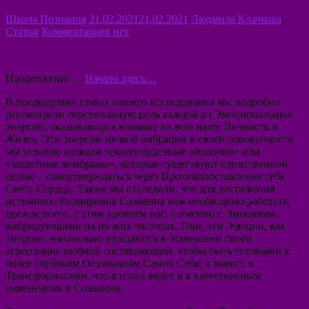
Школа Познания
21.02.2021
21.02.2021
Людмила Клачкова
,
Статьи
Комментариев нет
Продолжение…
Начало здесь…
В предыдущих главах нашего исследования мы подробно
рассмотрели персональную роль каждой из Эмоциональных
энергий, оказывающих влияние на всю нашу Личность и
Жизнь. Эти энергии низкой вибрации в своей совокупности
мы условно назвали «околосердечные оболочки» или
«защитные мембраны», которые существуют единственной
целью – самоутверждаться через Противопоставление себя
Свету Сердца. Также мы отследили, что для достижения
истинного Расширения Сознания нам необходимо работать,
прежде всего, с этим уровнем нас, а именно с Эмоциями,
вибрирующими на низких частотах. Они, эти Эмоции, как
энергии, изначально нуждаются в Усмирении своей
агрессивно-злобной составляющей, чтобы быть готовыми к
более глубоким Осознаниям Самих Себя, а значит, к
Трансформациям, что в итоге ведет и к качественным
изменениям в Сознании.