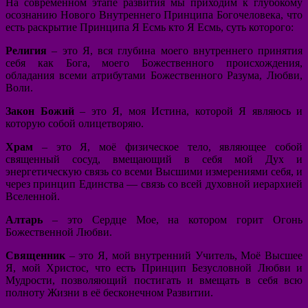
На современном этапе развития мы приходим к глубокому
осознанию Нового Внутреннего Принципа Богочеловека, что
есть раскрытие Принципа Я Есмь кто Я Есмь, суть которого:
Религия
– это Я, вся глубина моего внутреннего принятия
себя как Бога, моего Божественного происхождения,
обладания всеми атрибутами Божественного Разума, Любви,
Воли.
Закон Божий
– это Я, моя Истина, которой Я являюсь и
которую собой олицетворяю.
Храм
– это Я, моё физическое тело, являющее собой
священный сосуд, вмещающий в себя мой Дух и
энергетическую связь со всеми Высшими измерениями себя, и
через принцип Единства — связь со всей духовной иерархией
Вселенной.
Алтарь
– это Сердце Мое, на котором горит Огонь
Божественной Любви.
Священник
– это Я, мой внутренний Учитель, Моё Высшее
Я, мой Христос, что есть Принцип Безусловной Любви и
Мудрости, позволяющий постигать и вмещать в себя всю
полноту Жизни в её бесконечном Развитии.