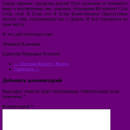
Таким образом, проделав долгий Путь познания от внешнего
мира к внутреннему, мы, наконец, открываем Истинную Суть
Себя, своё Я Есмь кто Я Есмь Божественное Присутствие
внутри себя, соединяющее нас с Домом. И всё становится на
свои места.
И это действительно так!
​Людмила Клачкова.
Единство Мировых Религий
←
Ощущая Красоту Жизни
Гармония
→
Добавить комментарий
Ваш адрес email не будет опубликован.
Обязательные поля
помечены
*
Комментарий
*