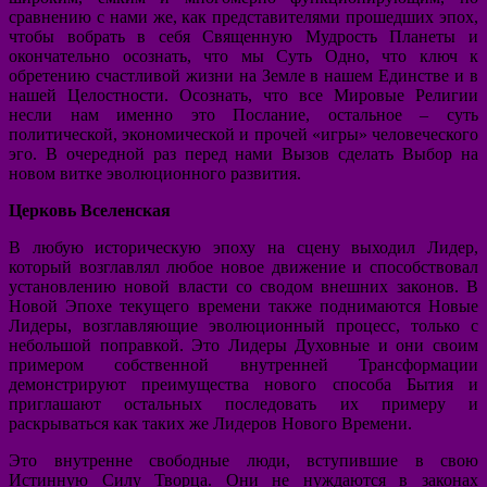
сравнению с нами же, как представителями прошедших эпох,
чтобы вобрать в себя Священную Мудрость Планеты и
окончательно осознать, что мы Суть Одно, что ключ к
обретению счастливой жизни на Земле в нашем Единстве и в
нашей Целостности. Осознать, что все Мировые Религии
несли нам именно это Послание, остальное – суть
политической, экономической и прочей «игры» человеческого
эго. В очередной раз перед нами Вызов сделать Выбор на
новом витке эволюционного развития.
Церковь Вселенская
В любую историческую эпоху на сцену выходил Лидер,
который возглавлял любое новое движение и способствовал
установлению новой власти со сводом внешних законов. В
Новой Эпохе текущего времени также поднимаются Новые
Лидеры, возглавляющие эволюционный процесс, только с
небольшой поправкой. Это Лидеры Духовные и они своим
примером собственной внутренней Трансформации
демонстрируют преимущества нового способа Бытия и
приглашают остальных последовать их примеру и
раскрываться как таких же Лидеров Нового Времени.
Это внутренне свободные люди, вступившие в свою
Истинную Силу Творца. Они не нуждаются в законах