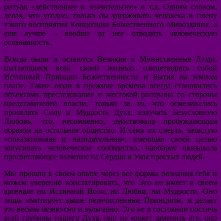
ритуал «действеннее и значительнее» и т.д. Одним словом,
делая, что угодно, только бы удерживать человека в плену
узкого восприятия Концепции Божественного Мироздания, а
еще лучше – вообще от нее отводить человеческую
осознанность.
Всегда были и остаются Великие и Мужественные Люди,
пытающиеся всей своей жизнью олицетворять собой
Истинный Принцип Божественности и Бытия на земном
плане. Такие люди в прежние времена всегда становились
объектами преследования и жестокой расправы со стороны
представителей власти, только за то, что осмеливались
проявлять Силу и Мудрость Духа, излучать Безусловную
Любовь, что, несомненно, действовало пробуждающим
образом на остальное общество. И сама их смерть, зачастую
«показательная и назидательная», имеющая своей целью
запугивать человеческое сообщество, наоборот оказывала
просветляющее значение на Сердца и Умы простых людей.
Мы прошли в своем опыте через все формы познания себя и
можем уверенно констатировать, что Эго не имеет в своем
арсенале ни Истинной Воли, ни Любви, ни Мудрости. Оно
лишь имитирует выше перечисленные Принципы, и делает
это весьма безвкусно и вульгарно. Эго не в состоянии постичь
всей глубины нашего Духа, оно не может заменить его, оно