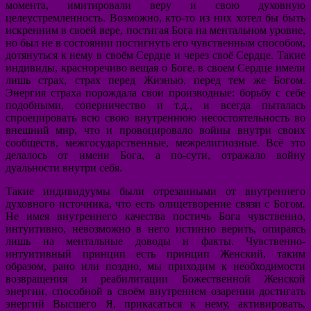
момента, имитировали веру и свою духовную
целеустремленность. Возможно, кто-то из них хотел бы быть
искренним в своей вере, постигая Бога на ментальном уровне,
но был не в состоянии постигнуть его чувственным способом,
дотянуться к нему в своём Сердце и через своё Сердце. Такие
индивиды, красноречиво вещая о Боге, в своем Сердце имели
лишь страх, страх перед Жизнью, перед тем же Богом.
Энергия страха порождала свои производные: борьбу с себе
подобными, соперничество и т.д., и всегда пыталась
спроецировать всю свою внутреннюю несостоятельность во
внешний мир, что и провоцировало войны внутри своих
сообществ, межгосударственные, межрелигиозные. Всё это
делалось от имени Бога, а по-сути, отражало войну
дуальности внутри себя.
Такие индивидуумы были отрезанными от внутреннего
духовного источника, что есть олицетворение связи с Богом
.
Не имея внутреннего качества постичь Бога чувственно,
интуитивно, невозможно в него истинно верить, опираясь
лишь на ментальные доводы и факты. Чувственно-
интуитивный принцип есть принцип Женский, таким
образом, рано или поздно, мы приходим к необходимости
возвращения и реабилитации Божественной Женской
энергии, способной в своём внутреннем озарении достигать
энергий Высшего Я, прикасаться к нему, активировать,