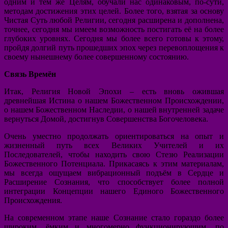
одним и тем же Целям, обучали нас одинаковым, по-сути,
методам достижения этих целей. Более того, взятая за основу
Чистая Суть любой Религии, сегодня расширена и дополнена,
точнее, сегодня мы имеем возможность постигать её на более
глубоких уровнях. Сегодня мы более всего готовы к этому,
пройдя долгий путь прошедших эпох через перевоплощения к
своему нынешнему более совершенному состоянию.
Связь Времён
Итак, Религия Новой Эпохи – есть вновь ожившая
древнейшая Истина о нашем Божественном Происхождении,
о нашем Божественном Наследии, о нашей внутренней задаче
вернуться Домой, достигнув Совершенства Богочеловека.
Очень уместно продолжать ориентироваться на опыт и
жизненный путь всех Великих Учителей и их
Последователей, чтобы находить свою Стезю Реализации
Божественного Потенциала. Прикасаясь к этим материалам,
мы всегда ощущаем вибрационный подъём в Сердце и
Расширение Сознания, что способствует более полной
интеграции Концепции нашего Единого Божественного
Происхождения.
На современном этапе наше Сознание стало гораздо более
широким, ёмким и многомерно функционирующим, по