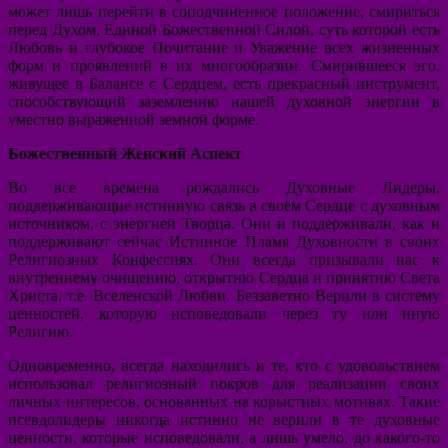
может лишь перейти в соподчиненное положение, смириться
перед Духом, Единой Божественной Силой, суть которой есть
Любовь и глубокое Почитание и Уважение всех жизненных
форм и проявлений в их многообразии. Смирившееся эго,
живущее в Балансе с Сердцем, есть прекрасный инструмент,
способствующий заземлению нашей духовной энергии в
уместно выраженной земной форме.
Божественный Женский Аспект
Во все времена рождались Духовные Лидеры,
поддерживающие истинную связь в своём Сердце с духовным
источником, с энергией Творца. Они и поддерживали, как и
поддерживают сейчас Истинное Пламя Духовности в своих
Религиозных Конфессиях. Они всегда призывали нас к
внутреннему очищению, открытию Сердца и принятию Света
Христа, т.е. Вселенской Любви. Беззаветно Верили в систему
ценностей, которую исповедовали через ту или иную
Религию.
Одновременно, всегда находились и те, кто с удовольствием
использовал религиозный покров для реализации своих
личных интересов, основанных на корыстных мотивах. Такие
псевдолидеры никогда истинно не верили в те духовные
ценности, которые исповедовали, а лишь умело, до какого-то