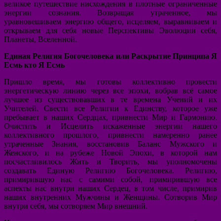
великое путешествие нисхождения в плотные ограниченные
энергии сознания. Возвращая утраченное, мы
уравновешиваем энергию общего, исцеляем, выравниваем и
открываем для себя новые Перспективы Эволюции себя,
Планеты, Вселенной.
Единая Религия Богочеловека или Раскрытие Принципа Я
Есмь кто Я Есмь
Пришло время, мы готовы коллективно провести
энергетическую линию через все эпохи, вобрав всё самое
лучшее из существовавших в те времена Учений и их
Учителей. Свести все Религии к Единству, которое уже
пребывает в наших Сердцах, привнести Мир и Гармонию.
Очистить и Исцелить искаженные энергии нашего
коллективного прошлого, привнести намеренно ранее
утраченные Знания, восстановив Баланс Мужского и
Женского, и на рубеже Новой Эпохи, в которой нам
посчастливилось Жить и Творить, мы уполномочены
создавать Единую Религию Богочеловека. Религию,
примирившую нас с самими собой, примирившую все
аспекты нас внутри наших Сердец, в том числе, примирив
наших внутренних Мужчины и Женщины. Сотворив Мир
внутри себя, мы сотворяем Мир внешний.