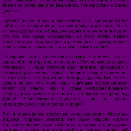
Жизни на Земле, как и во Вселенной, Универсальны и Едины
для всех.
Прожив целые эпохи в ожесточенных и кровопролитных
войнах, и в соперничестве за право обладания «своим» Богом
и «насаждения» этого Бога другим, мы пришли к пониманию,
что все это время «сражались» на поле битвы нашего
коллективного Эго, которое отражало всю глубину нашего
Невежества, мы сражались, по-сути, с самими собой.
Теперь мы готовы коллективно осознать и принять, что все
наши войны внутренние и внешние к Богу не имели никакого
отношения, а лишь отражали нам принцип пребывания в
сознании разделения, страха, соперничества, высокомерия,
жажды власти и манипулирования друг другом. Все, что мы
делали до сих пор, было лишь «научным исследованием»:
может ли власть Эго в своем несбалансированном
разнузданном качестве установить тотальный контроль над
Душой Человеческого Существа, как на уровне
индивидуальном, так и уровне мировом.
Вот и упражнялись отдельные «последователи» Истинных
Лидеров Мировых Религий, кто более искусно опутает
Иллюзией человеческое сознание, сталкивая индивидуумов
на почве «выяснения отношений» и вечных споров, чей