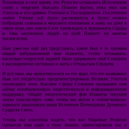
Возникнув в своё время, эти Религии оставались Источником
связи с энергией Высших Планов Бытия, пока жил сам
Учитель и его прямые Ученики и Последователи. Постепенно
любое Учение всё более растворялось в более низких
вибрациях сознания и мирского отношения к нему, но даже в
таком виде, оно имело Силу пробуждать и будоражить Сердца
и Умы миллионов людей по всей Планете на многие
тысячелетия.
Нам уместно ещё раз представить, каков был в те времена
общий вибрационный фон Планеты, чтобы осознавать,
насколько непростой задачей было удерживать своё Сознание
в расширенном состоянии и жить с Открытым Сердцем.
И всё-таки, мы ориентируемся на тот факт, что это возможно!
Нам это убедительно продемонстрировали Великие Учителя
прошедших эпох. Высшие Сферы Сознания оказывают нам
сейчас всеобъемлющую энергетическую и информационную
поддержку. Общий энергетический фон Планеты текущей
эпохи способствует тому, чтобы мы могли в «облегченном»
варианте реализовать наши Истинные Потенциалы Духовных
Существ Света.
Теперь мы способны видеть, что все Мировые Религии
принесли нам одно и тоже Знание, ориентировали нас к