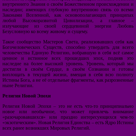
внутреннего Знания о своём Божественном происхождении и
наследии; имеющих глубокую внутреннюю связь со всеми
Законами Вселенной, как основополагающих принципах
любой Высокоразвитой Цивилизации, а главное –
излучающие из своей сердцевиной энергии Любовь
Безусловную ко всему живому и сущему.
Такое сообщество Мастеров Света, реализовавших себя как
Богочеловеческих Существ, способно утвердить для всего
человечества Единую Религию, вобравшую в себя всё самое
ценное и истинное всех прошедших эпох, подняв это
наследие на более высокий уровень. Уровень, который мы
достигли в своём Сердце, в своём Сознании и готовы
воплощать в текущей жизни, вмещая в себя всю полноту
Истины Бога, а не её отдельные фрагменты, как разрозненные
ныне Религии.
Религия Новой Эпохи
Религия Новой Эпохи – это не есть что-то принципиально
новое или необычное, что может привлечь внимание
«разочаровавшихся» или праздно интересующихся чем-то
«экзотическим». Новая Религия Единства – есть Ядро Истины
всех ранее возникших Мировых Религий.