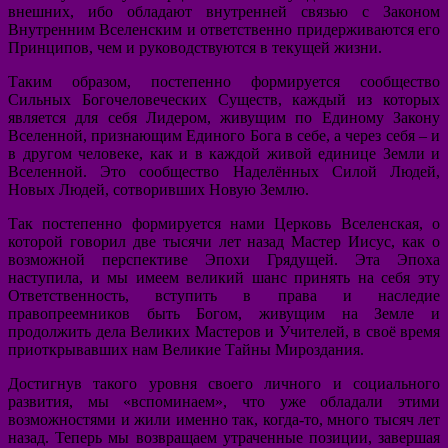
внешних, ибо обладают внутренней связью с Законом
Внутренним Вселенским и ответственно придерживаются его
Принципов, чем и руководствуются в текущей жизни.
Таким образом, постепенно формируется сообщество
Сильных Богочеловеческих Существ, каждый из которых
является для себя Лидером, живущим по Единому Закону
Вселенной, признающим Единого Бога в себе, а через себя – и
в другом человеке, как и в каждой живой единице Земли и
Вселенной. Это сообщество Наделённых Силой Людей,
Новых Людей, сотворивших Новую Землю.
Так постепенно формируется нами Церковь Вселенская, о
которой говорил две тысячи лет назад Мастер Иисус, как о
возможной перспективе Эпохи Грядущей. Эта Эпоха
наступила, и мы имеем великий шанс принять на себя эту
Ответственность, вступить в права и наследие
правопреемников быть Богом, живущим на Земле и
продолжить дела Великих Мастеров и Учителей, в своё время
приоткрывавших нам Великие Тайны Мироздания.
Достигнув такого уровня своего личного и социального
развития, мы «вспоминаем», что уже обладали этими
возможностями и жили именно так, когда-то, много тысяч лет
назад. Теперь мы возвращаем утраченные позиции, завершая