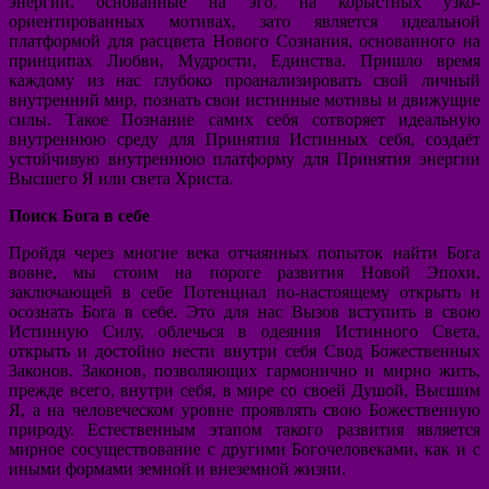
энергии, основанные на эго, на корыстных узко-
ориентированных мотивах, зато является идеальной
платформой для расцвета Нового Сознания, основанного на
принципах Любви, Мудрости, Единства. Пришло время
каждому из нас глубоко проанализировать свой личный
внутренний мир, познать свои истинные мотивы и движущие
силы. Такое Познание самих себя сотворяет идеальную
внутреннюю среду для Принятия Истинных себя, создаёт
устойчивую внутреннюю платформу для Принятия энергии
Высшего Я или света Христа.
Поиск Бога в себе
Пройдя через многие века отчаянных попыток найти Бога
вовне, мы стоим на пороге развития Новой Эпохи,
заключающей в себе Потенциал по-настоящему открыть и
осознать Бога в себе. Это для нас Вызов вступить в свою
Истинную Силу, облечься в одеяния Истинного Света,
открыть и достойно нести внутри себя Свод Божественных
Законов. Законов, позволяющих гармонично и мирно жить,
прежде всего, внутри себя, в мире со своей Душой, Высшим
Я, а на человеческом уровне проявлять свою Божественную
природу. Естественным этапом такого развития является
мирное сосуществование с другими Богочеловеками, как и с
иными формами земной и внеземной жизни.