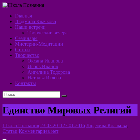
Перейти
к
Главная
содержимому
Школа
Людмила Клачкова
Наши встречи
Познания
Творческие вечера
Семинары
Алхимия
Мистерии-Медитации
Духа
Статьи
Творчество
Оксана Иванова
Игорь Иванов
Ангелина Тодорова
Наталья Итяева
Контакты
Единство Мировых Религий
Школа Познания
23.03.2011
27.01.2016
Людмила Клачкова
,
Статьи
Комментариев нет