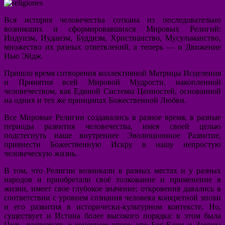
Вся история человечества соткана из последовательно
возникших и сформировавшихся Мировых Религий:
Индуизм, Иудаизм, Буддизм, Христианство, Мусульманство,
множество их разных ответвлений, а теперь — и Движение
Нью Эйдж.
Пришло время сотворения коллективной Матрицы Исцеления
и Принятия всей Мировой Мудрости, накопленной
человечеством, как Единой Системы Ценностей, основанной
на одних и тех же принципах Божественной Любви.
Все Мировые Религии создавались в разное время, в разные
периоды развития человечества, имея своей целью
подстегнуть наше внутреннее Эволюционное Развитие,
привнести Божественную Искру в нашу непростую
человеческую жизнь.
В том, что Религии возникали в разных местах и у разных
народов и приобретали своё толкование и применение в
жизни, имеет свое глубокое значение: откровения давались в
соответствии с уровнем сознания человека конкретной эпохи
и его развития в исторически-культурном контексте. Но,
существует и Истина более высокого порядка: в этом была
Цель, распознать в конечном итоге, что Бог Един и Законы