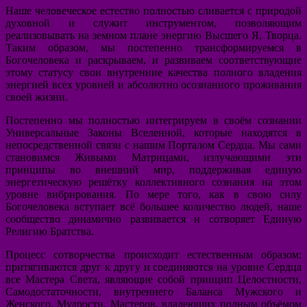
Наше человеческое естество полностью сливается с природой
духовной и служит инструментом, позволяющим
реализовывать на земном плане энергию Высшего Я, Творца.
Таким образом, мы постепенно трансформируемся в
Богочеловека и раскрываем, и развиваем соответствующие
этому статусу свои внутренние качества полного владения
энергией всех уровней и абсолютно осознанного проживания
своей жизни.
Постепенно мы полностью интегрируем в своём сознании
Универсальные Законы Вселенной, которые находятся в
непосредственной связи с нашим Порталом Сердца. Мы сами
становимся Живыми Матрицами, излучающими эти
принципы во внешний мир, поддерживая единую
энергетическую решётку коллективного сознания на этом
уровне вибрирования. По мере того, как в свою силу
Богочеловека вступает всё большее количество людей, наше
сообщество динамично развивается и сотворяет Единую
Религию Братства.
Процесс сотворчества происходит естественным образом:
притягиваются друг к другу и соединяются на уровне Сердца
все Мастера Света, являющие собой принцип Целостности,
Самодостаточности, внутреннего Баланса Мужского и
Женского, Мудрости. Мастеров, владеющих полным объёмом