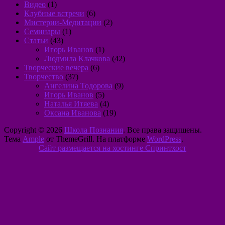
Видео
(1)
Клубные встречи
(6)
Мистерии-Медитации
(2)
Семинары
(1)
Статьи
(43)
Игорь Иванов
(1)
Людмила Клачкова
(42)
Творческие вечера
(6)
Творчество
(37)
Ангелина Тодорова
(9)
Игорь Иванов
(5)
Наталья Итяева
(4)
Оксана Иванова
(19)
Copyright © 2026
Школа Познания
. Все права защищены.
Тема
Ample
от ThemeGrill. На платформе
WordPress
.
Сайт размещается на хостинге Спринтхост