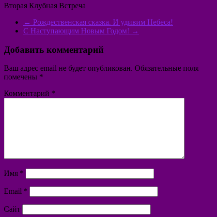
Вторая Клубная Встреча
←
Рождественская сказка. И удивим Небеса!
С Наступающим Новым Годом!
→
Добавить комментарий
Ваш адрес email не будет опубликован.
Обязательные поля
помечены
*
Комментарий
*
Имя
*
Email
*
Сайт