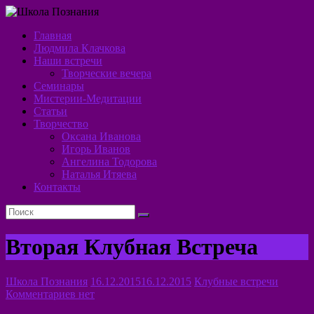
Перейти
к
Главная
содержимому
Школа
Людмила Клачкова
Наши встречи
Познания
Творческие вечера
Семинары
Алхимия
Мистерии-Медитации
Духа
Статьи
Творчество
Оксана Иванова
Игорь Иванов
Ангелина Тодорова
Наталья Итяева
Контакты
Вторая Клубная Встреча
Школа Познания
16.12.2015
16.12.2015
Клубные встречи
Комментариев нет