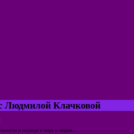
с Людмилой Клачковой
т
ельности и подходе к миру и людям…