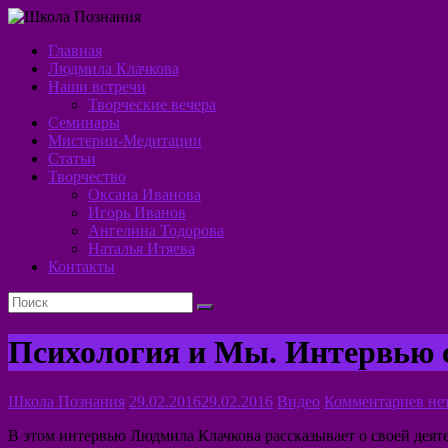
Перейти
к
Главная
содержимому
Школа
Людмила Клачкова
Наши встречи
Познания
Творческие вечера
Семинары
Алхимия
Мистерии-Медитации
Духа
Статьи
Творчество
Оксана Иванова
Игорь Иванов
Ангелина Тодорова
Наталья Итяева
Контакты
Психология и Мы. Интервью 
Школа Познания
29.02.2016
29.02.2016
Видео
Комментариев не
В этом интервью Людмила Клачкова рассказывает о своей деят