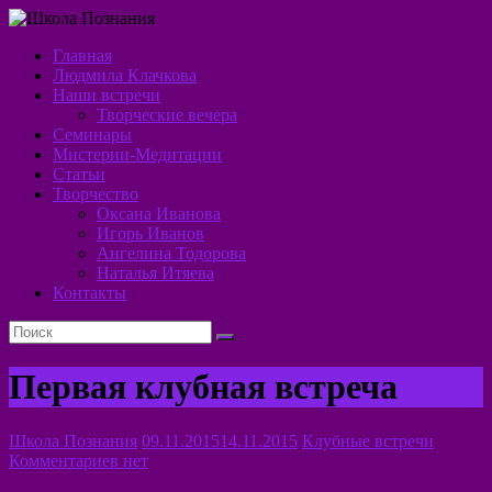
Перейти
к
Главная
содержимому
Школа
Людмила Клачкова
Наши встречи
Познания
Творческие вечера
Семинары
Алхимия
Мистерии-Медитации
Духа
Статьи
Творчество
Оксана Иванова
Игорь Иванов
Ангелина Тодорова
Наталья Итяева
Контакты
Первая клубная встреча
Школа Познания
09.11.2015
14.11.2015
Клубные встречи
Комментариев нет