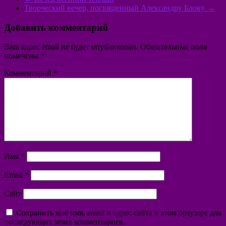
Творческий вечер, посвященный Александру Блоку
→
Добавить комментарий
Ваш адрес email не будет опубликован.
Обязательные поля
помечены
*
Комментарий
*
Имя
*
Email
*
Сайт
Сохранить моё имя, email и адрес сайта в этом браузере для
последующих моих комментариев.