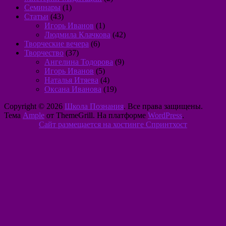
Семинары
(1)
Статьи
(43)
Игорь Иванов
(1)
Людмила Клачкова
(42)
Творческие вечера
(6)
Творчество
(37)
Ангелина Тодорова
(9)
Игорь Иванов
(5)
Наталья Итяева
(4)
Оксана Иванова
(19)
Copyright © 2026
Школа Познания
. Все права защищены.
Тема
Ample
от ThemeGrill. На платформе
WordPress
.
Сайт размещается на хостинге Спринтхост