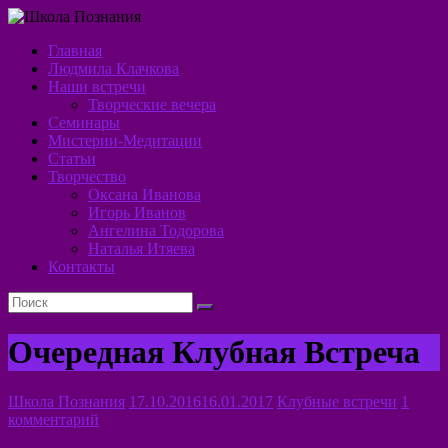
Перейти
к
Главная
содержимому
Школа
Людмила Клачкова
Наши встречи
Познания
Творческие вечера
Семинары
Алхимия
Мистерии-Медитации
Духа
Статьи
Творчество
Оксана Иванова
Игорь Иванов
Ангелина Тодорова
Наталья Итяева
Контакты
Очередная Клубная Встреча
Школа Познания
17.10.2016
16.01.2017
Клубные встречи
1
комментарий