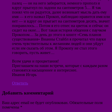
палец — он на него забирается, немного прополз и
вдруг прыгнул по ладони на сантиметров 5… Я так
понял что он радуется, далее возникает мысль дать ему
имя — я его назвал Прокоп, наблюдаю нравится имя или
нет — и вдруг он прыгает на сантиметров десять, значит
понравилось… Потом я его отнес на цветок и сейчас он
сидит на окне… Вот такая история общения с паучком
Прокопом… За день до этого в книге «Семь планов
существования» Вианны Стайбл я прочитал что пауки
очень чувствительны к желаниям людей и они уйдут
если им сказать об этом. Я Прокопу не стал этого
говорить, пусть живет…
Всем удачи и процветания!
Приглашаем на наши встречи, которые с каждым разом
становятся насыщеннее и интереснее.
Иванов Игорь
Ответить
Добавить комментарий
Ваш адрес email не будет опубликован.
Обязательные поля
помечены
*