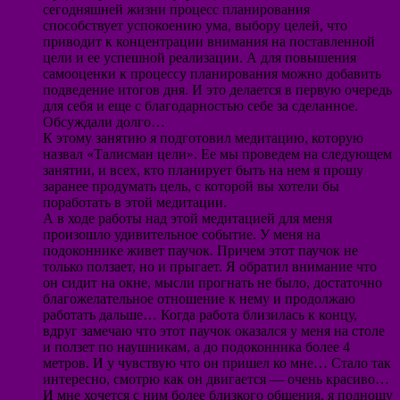
сегодняшней жизни процесс планирования
способствует успокоению ума, выбору целей, что
приводит к концентрации внимания на поставленной
цели и ее успешной реализации. А для повышения
самооценки к процессу планирования можно добавить
подведение итогов дня. И это делается в первую очередь
для себя и еще с благодарностью себе за сделанное.
Обсуждали долго…
К этому занятию я подготовил медитацию, которую
назвал «Талисман цели». Ее мы проведем на следующем
занятии, и всех, кто планирует быть на нем я прошу
заранее продумать цель, с которой вы хотели бы
поработать в этой медитации.
А в ходе работы над этой медитацией для меня
произошло удивительное событие. У меня на
подоконнике живет паучок. Причем этот паучок не
только ползает, но и прыгает. Я обратил внимание что
он сидит на окне, мысли прогнать не было, достаточно
благожелательное отношение к нему и продолжаю
работать дальше… Когда работа близилась к концу,
вдруг замечаю что этот паучок оказался у меня на столе
и ползет по наушникам, а до подоконника более 4
метров. И у чувствую что он пришел ко мне… Стало так
интересно, смотрю как он двигается — очень красиво…
И мне хочется с ним более близкого общения, я подношу