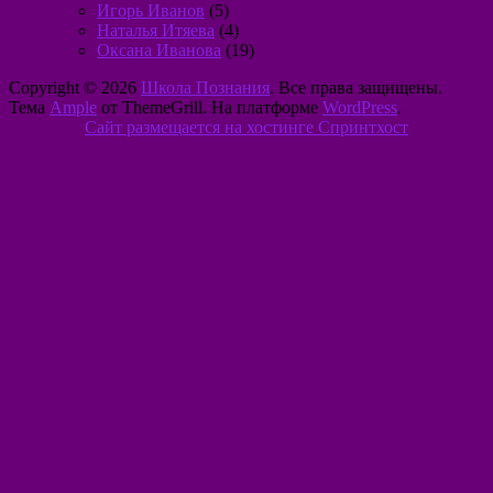
Игорь Иванов
(5)
Наталья Итяева
(4)
Оксана Иванова
(19)
Copyright © 2026
Школа Познания
. Все права защищены.
Тема
Ample
от ThemeGrill. На платформе
WordPress
.
Сайт размещается на хостинге Спринтхост