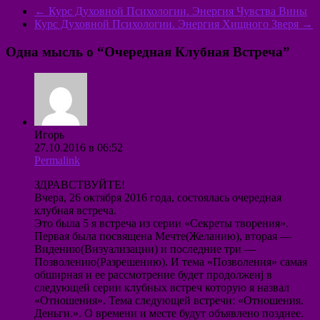
←
Курс Духовной Психологии. Энергия Чувства Вины
Курс Духовной Психологии. Энергия Хищного Зверя
→
Одна мысль о “
Очередная Клубная Встреча
”
Игорь
27.10.2016 в 06:52
Permalink
ЗДРАВСТВУЙТЕ!
Вчера, 26 октября 2016 года, состоялась очередная
клубная встреча.
Это была 5 я встреча из серии «Секреты творения».
Первая была посвящена Мечте(Желанию), вторая —
Видению(Визуализации) и последние три —
Позволению(Разрешению). И тема «Позволения» самая
обширная и ее рассмотрение будет продолженj в
следующей серии клубных встреч которую я назвал
«Отношения». Тема следующей встречи: «Отношения.
Деньги.». О времени и месте будут объявлено позднее.