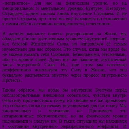
«неприятное» для нас на физическом уровне, но на
эмоциональном и ментальном уровнях Бунтуем, Негодуем,
Осуждаем, одним словом вновь внутренне Страдаем. И не
просто Страдаем, при этом мы ещё находимся по отношению
к самим себе в состоянии неискренности, нечестности.
В данном варианте нашего реагирования на Жизнь мы
обладаем вполне достаточным уровнем внутренней энергии,
как базовой Жизненной Силы, но направляем её самым
неуместным для нас образом. Это случаи, когда мы вроде бы
не можем назвать себя Слабыми, Безвольными, Несмелыми,
ибо на уровне своей Души всё же накопили достаточный
запас внутренней Силы. Но, при этом мы настолько
неэффективно используем эту Силу в Жизни, что она
буквально распыляется впустую через процесс внутреннего
Протеста.
Таким образом, мы вроде бы внутренне Бунтуем перед
неблагоприятными внешними событиями, чувствуя внутри
себя силу противостоять этому, но внешне всё же проживаем
эти события, согласно некому неуловимому для нас плану. Мы
эмоционально и ментально не Принимаем эти
негармоничные обстоятельства, но на физическом уровне
подчиняемся и следуем им. В таких ситуациях мы находимся
в состоянии внутреннего неразрешенного конфликта. И