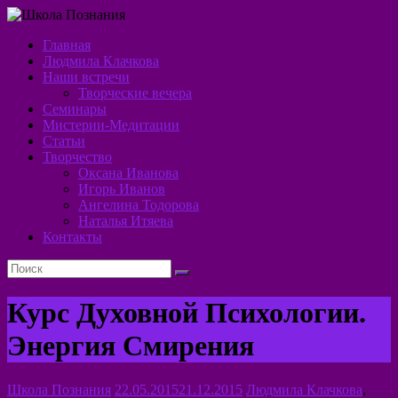
Перейти
к
Главная
содержимому
Школа
Людмила Клачкова
Наши встречи
Познания
Творческие вечера
Семинары
Алхимия
Мистерии-Медитации
Духа
Статьи
Творчество
Оксана Иванова
Игорь Иванов
Ангелина Тодорова
Наталья Итяева
Контакты
Курс Духовной Психологии.
Энергия Смирения
Школа Познания
22.05.2015
21.12.2015
Людмила Клачкова
,