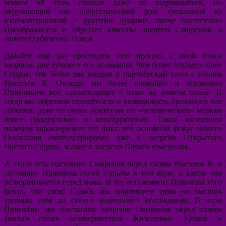
можем об этом сначала даже не задумываться, но
окружающий нас энергетический фон, сотканный из
взаимоотношений с другими Душами, также постепенно
Преображается и обретает качества энергии Смирения, а
значит глубинного Покоя.
Давайте ещё раз проследим этот процесс с иной точки
видения, для лучшего его осознания. Чем более открыто наше
Сердце, тем более мы входим в партнёрский союз с нашим
Высшим Я. Отсюда, мы более спокойно и осознанно
Принимаем всё, происходящее с нами на земном плане. И
тогда мы обретаем способность и возможность проживать все
события, даже не очень приятные по «человеческим» меркам
более продуктивно и конструктивно. Такая жизненная
позиция характеризует тот факт, что основной фокус нашего
Осознания сконцентрирован уже в энергии Открытого
Чистого Сердца, значит в энергии Пятого измерения.
А это и есть состояние Смирения перед своим Высшим Я, и
состояние Принятия своей Судьбы в том виде, в каком она
разворачивается перед нами. И это есть момент Принятия того
факта, что свою Судьбу мы формируем сами на высших
уровнях себя до своего нынешнего воплощения. В этом
Принятии мы постигаем энергию Смирения перед самим
фактом своих незавершенных Жизненных Уроков и