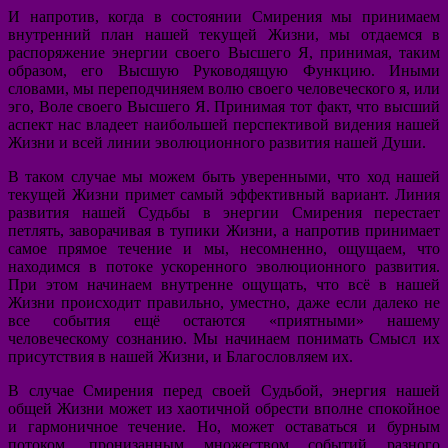
И напротив, когда в состоянии Смирения мы принимаем
внутренний план нашей текущей Жизни, мы отдаемся в
распоряжение энергии своего Высшего Я, принимая, таким
образом, его Высшую Руководящую Функцию. Иными
словами, мы переподчиняем волю своего человеческого я, или
эго, Воле своего Высшего Я. Принимая тот факт, что высший
аспект нас владеет наибольшей перспективой видения нашей
Жизни и всей линии эволюционного развития нашей Души.
В таком случае мы можем быть уверенными, что ход нашей
текущей Жизни примет самый эффективный вариант. Линия
развития нашей Судьбы в энергии Смирения перестает
петлять, заворачивая в тупики Жизни, а напротив принимает
самое прямое течение и мы, несомненно, ощущаем, что
находимся в потоке ускоренного эволюционного развития.
При этом начинаем внутренне ощущать, что всё в нашей
Жизни происходит правильно, уместно, даже если далеко не
все события ещё остаются «приятными» нашему
человеческому сознанию. Мы начинаем понимать Смысл их
присутствия в нашей Жизни, и Благословляем их.
В случае Смирения перед своей Судьбой, энергия нашей
общей Жизни может из хаотичной обрести вполне спокойное
и гармоничное течение. Но, может оставаться и бурным
потоком, пронизанным множеством событий разного