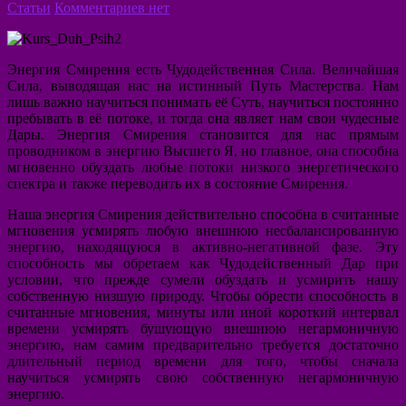
Статьи
Комментариев нет
Энергия Смирения есть Чудодейственная Сила. Величайшая
Сила, выводящая нас на истинный Путь Мастерства. Нам
лишь важно научиться понимать её Суть, научиться постоянно
пребывать в её потоке, и тогда она являет нам свои чудесные
Дары. Энергия Смирения становится для нас прямым
проводником в энергию Высшего Я, но главное, она способна
мгновенно обуздать любые потоки низкого энергетического
спектра и также переводить их в состояние Смирения.
Наша энергия Смирения действительно способна в считанные
мгновения усмирять любую внешнюю несбалансированную
энергию, находящуюся в активно-негативной фазе. Эту
способность мы обретаем как Чудодейственный Дар при
условии, что прежде сумели обуздать и усмирить нашу
собственную низшую природу. Чтобы обрести способность в
считанные мгновения, минуты или иной короткий интервал
времени усмирять бушующую внешнюю негармоничную
энергию, нам самим предварительно требуется достаточно
длительный период времени для того, чтобы сначала
научиться усмирять свою собственную негармоничную
энергию.