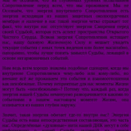
Мы не осознаём, что на глубинных уровнях испытываем
Сопротивление перед всем, что мы проживаем. Мы не
Осознаём, что энергия внутреннего Сопротивления есть
энергия исходящая из наших защитных околосердечных
мембран и наличие в нас такой энергии четко отражает тот
факт, что внутри нас отсутствует энергия Смирения перед
своей Судьбой, которая есть аспект пространства Открытого
Чистого Сердца. Всякая энергия Сопротивления истощает
нас, нашу базовую Жизненную Силу и мешает увидеть
текущие события с иных точек видения или более масштабно,
панорамно, чтобы лучше понять замысел Судьбы, лежащий в
основе негармоничных событий.
Нам ведь всем хорошо знакомы подобные сценарии, когда мы
внутренне Сопротивляемся чему-либо или кому-либо, но
внешне всё же проживаем эти события и взаимоотношения
как неизбежные. Почему неприятные для нас моменты Жизни
могут быть «неизбежными»? Потому что, каждый раз, когда
энергия нашей Судьбы неминуемо разворачивается какими-то
событиями в нашем настоящем моменте Жизни, она
изливается из наших глубин наружу.
Значит, такая энергия обитает где-то внутри нас? Энергия
Судьбы есть наша непосредственная составляющая, это часть
нас. Определённые «духовные» нити нашей ДНК несут в себе
информацию о нашей Судьбе, заданной на данное