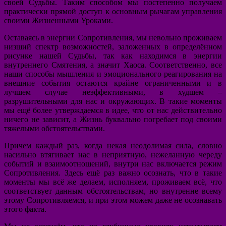
своей Судьбы. Таким способом мы постепенно получаем
практически прямой доступ к основным рычагам управления
своими Жизненными Уроками.
Оставаясь в энергии Сопротивления, мы невольно проживаем
низший спектр возможностей, заложенных в определённом
рисунке нашей Судьбы, так как находимся в энергии
внутреннего Смятения, а значит Хаоса. Соответственно, все
наши способы мышления и эмоционального реагирования на
внешние события остаются крайне ограниченными и в
лучшем случае неэффективными, в худшем –
разрушительными для нас и окружающих. В такие моменты
мы ещё более утверждаемся в идее, что от нас действительно
ничего не зависит, а Жизнь буквально погребает под своими
тяжелыми обстоятельствами.
Причем каждый раз, когда некая неодолимая сила, словно
насильно втягивает нас в неприятную, нежеланную череду
событий и взаимоотношений, внутри нас включается режим
Сопротивления. Здесь ещё раз важно осознать, что в такие
моменты мы всё же делаем, исполняем, проживаем всё, что
соответствует данным обстоятельствам, но внутренне всему
этому Сопротивляемся, и при этом можем даже не осознавать
этого факта.