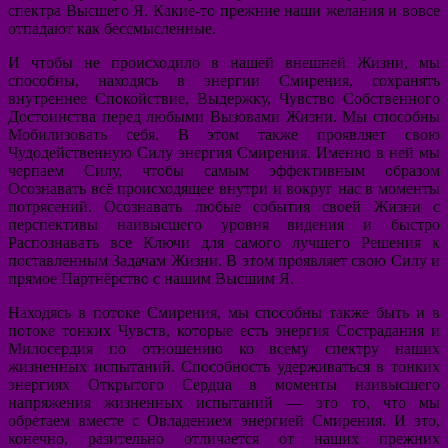
спектра Высшего Я. Какие-то прежние наши желания и вовсе
отпадают как бессмысленные.
И чтобы не происходило в нашей внешней Жизни, мы
способны, находясь в энергии Смирения, сохранять
внутреннее Спокойствие, Выдержку, Чувство Собственного
Достоинства перед любыми Вызовами Жизни. Мы способны
Мобилизовать себя. В этом также проявляет свою
Чудодейственную Силу энергия Смирения. Именно в ней мы
черпаем Силу, чтобы самым эффективным образом
Осознавать всё происходящее внутри и вокруг нас в моменты
потрясений. Осознавать любые события своей Жизни с
перспективы наивысшего уровня видения и быстро
Распознавать все Ключи для самого лучшего Решения к
поставленным Задачам Жизни. В этом проявляет свою Силу и
прямое Партнёрство с нашим Высшим Я.
Находясь в потоке Смирения, мы способны также быть и в
потоке тонких Чувств, которые есть энергия Сострадания и
Милосердия по отношению ко всему спектру наших
жизненных испытаний. Способность удерживаться в тонких
энергиях Открытого Сердца в моменты наивысшего
напряжения жизненных испытаний — это то, что мы
обретаем вместе с Овладением энергией Смирения. И это,
конечно, разительно отличается от наших прежних