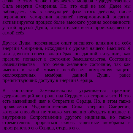
себя». В этом также проявляется мощная Чудодейственная
Сила энергии Смирения. Но, это ещё не всё! Далее мы
наблюдаем, как в следующей фазе этого действа, после
первичного усмирения внешней негармоничной энергии,
активизируется процесс более высокого уровня осознанности
у этой другой Души, относительно всего происходящего и
самой себя.
Другая Душа, пережившая опыт внешнего влияния на себя
энергии Смирения, исходящей с уровня нашего Высшего Я
или другого своего «партнёра» по данной ситуации, как
правило, попадает в состояние Замешательства. Состояние
Замешательства – это очень желанное состояние, так как
именно в такой момент ослабевает внутренняя защита
околосердечных мембран данной Души, ранее
препятствующих доступу в энергии Сердца.
В состоянии Замешательства утрачивается прежний
сдерживающий контроль над Сердцем со стороны эго. И это
есть важнейший шаг к Открытию Сердца. Но, в этом также
проявляется Чудодейственная Сила энергии Смирения,
которая способна не только мгновенно обуздать внешнее и
внутреннее Сопротивление другого индивида, но также
стремительно прорваться сквозь защитные мембраны в
пространство его Сердца, открыв его.