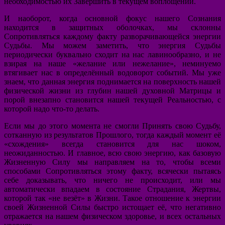
необходимостью их Завершить в текущем воплощении.
И наоборот, когда основной фокус нашего Сознания
находится в защитных оболочках, мы склонны
Сопротивляться каждому факту разворачивающейся энергии
Судьбы. Мы можем заметить, что энергия Судьбы
периодически буквально сходит на нас лавинообразно, и не
взирая на наше «желание или нежелание», неминуемо
втягивает нас в определённый водоворот событий. Мы уже
знаем, что данная энергия поднимается на поверхность нашей
физической жизни из глубин нашей духовной Матрицы и
порой внезапно становится нашей текущей Реальностью, с
которой надо что-то делать.
Если мы до этого момента не смогли Принять свою Судьбу,
сотканную из результатов Прошлого, тогда каждый момент её
«схождения» всегда становится для нас шоком,
неожиданностью. И главное, всю свою энергию, как базовую
Жизненную Силу мы направляем на то, чтобы всеми
способами Сопротивляться этому факту, всячески пытаясь
себе доказывать, что ничего не происходит, или мы
автоматически впадаем в состояние Страдания, Жертвы,
которой так «не везёт» в Жизни. Такое отношение к энергии
своей Жизненной Силы быстро истощает её, что негативно
отражается на нашем физическом здоровье, и всех остальных