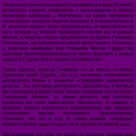
Энергия внутреннего конфликта проявляется в виде болезней,
несчастных случаев, конфликтов с окружающими и прочих
жизненных катастроф…. Фактически на нашем внутреннем
«поле брани» сходятся энергии Высшего Я и человеческого я.
И результат можно легко предсказывать, в зависимости от
того, которая из энергий превалирует внутри нас в данный
момент, и чему мы отдаем предпочтение на уровне Сознания.
Отслеживая, где находится основной фокус нашего Сознания:
в защитных мембранах или Открытом Чистом Сердце, мы
способны прогнозировать развитие своего Будущего в рамках
заданной Судьбы. Как в прочем, и изменять его.
Таким образом, энергия Смирения это не просто состояние
Принятия своей Судьбы, это есть состояние глубочайшего
внутреннего Покоя в моменты «схождения» кармической
энергии. Это состояние внутреннего Достоинства, с которым
мы принимаем каждый такой Вызов, осознавая, что наступает
Священный Момент, во время которого мы способны
проявлять всё наше накопленное Мастерство. А главное, в
моменты нашего внутреннего Преображения, мы ощущаем
глубочайшее чувство внутреннего Удовлетворения,
Осознавая, что это и есть те самые важные, священные
моменты Жизни, ради которых мы и пришли на земной план.
Мы открываем для себя, что далеко не внешние удовольствия