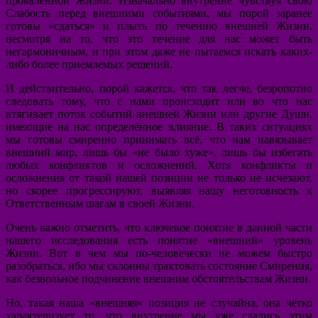
проявленной Жизни. Изначально внутренне чувствуя свою
Слабость перед внешними событиями, мы порой заранее
готовы «сдаться» и плыть по течению внешней Жизни,
несмотря на то, что это течение для нас может быть
негармоничным, и при этом даже не пытаемся искать каких-
либо более приемлемых решений.
И действительно, порой кажется, что так легче, безропотно
следовать тому, что с нами происходит или во что нас
втягивает поток событий внешней Жизни или другие Души,
имеющие на нас определённое влияние. В таких ситуациях
мы готовы смиренно принимать всё, что нам навязывает
внешний мир, лишь бы «не было хуже», лишь бы избегать
любых конфликтов и осложнений. Хотя конфликты и
осложнения от такой нашей позиции не только не исчезают,
но скорее прогрессируют, выявляя нашу неготовность к
Ответственным шагам в своей Жизни.
Очень важно отметить, что ключевое понятие в данной части
нашего исследования есть понятие «внешний» уровень
Жизни. Вот в чем мы по-человечески не можем быстро
разобраться, ибо мы склонны трактовать состояние Смирения,
как безвольное подчинение внешним обстоятельствам Жизни.
Но, такая наша «внешняя» позиция не случайна, она чётко
характеризует то, что внутренне мы уже сдались этим