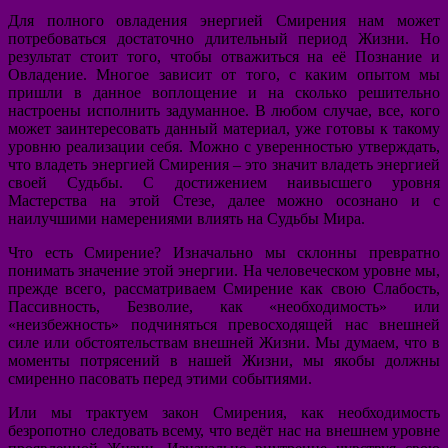
Для полного овладения энергией Смирения нам может
потребоваться достаточно длительный период Жизни. Но
результат стоит того, чтобы отважиться на её Познание и
Овладение. Многое зависит от того, с каким опытом мы
пришли в данное воплощение и на сколько решительно
настроены исполнить задуманное. В любом случае, все, кого
может заинтересовать данный материал, уже готовы к такому
уровню реализации себя. Можно с уверенностью утверждать,
что владеть энергией Смирения – это значит владеть энергией
своей Судьбы. С достижением наивысшего уровня
Мастерства на этой Стезе, далее можно осознано и с
наилучшими намерениями влиять на Судьбы Мира.
Что есть Смирение? Изначально мы склонны превратно
понимать значение этой энергии. На человеческом уровне мы,
прежде всего, рассматриваем Смирение как свою Слабость,
Пассивность, Безволие, как «необходимость» или
«неизбежность» подчиняться превосходящей нас внешней
силе или обстоятельствам внешней Жизни. Мы думаем, что в
моменты потрясений в нашей Жизни, мы якобы должны
смиренно пасовать перед этими событиями.
Или мы трактуем закон Смирения, как необходимость
безропотно следовать всему, что ведёт нас на внешнем уровне