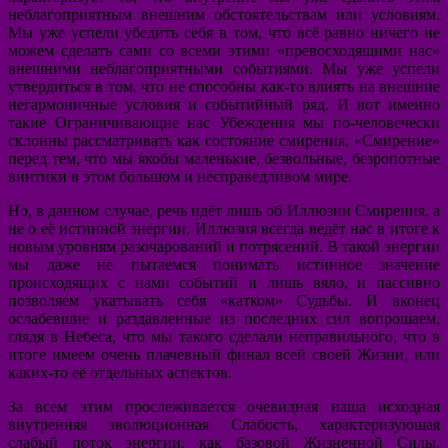
неблагоприятным внешним обстоятельствам или условиям.
Мы уже успели убедить себя в том, что всё равно ничего не
можем сделать сами со всеми этими «превосходящими нас»
внешними неблагоприятными событиями. Мы уже успели
утвердиться в том, что не способны как-то влиять на внешние
негармоничные условия и событийный ряд. И вот именно
такие Ограничивающие нас Убеждения мы по-человечески
склонны рассматривать как состояние смирения. «Смирение»
перед тем, что мы якобы маленькие, безвольные, безропотные
винтики в этом большом и несправедливом мире.
Но, в данном случае, речь идёт лишь об Иллюзии Смирения, а
не о её истинной энергии. Иллюзия всегда ведёт нас в итоге к
новым уровням разочарований и потрясений. В такой энергии
мы даже не пытаемся понимать истинное значение
происходящих с нами событий и лишь вяло, и пассивно
позволяем укатывать себя «катком» Судьбы. И вконец
ослабевшие и раздавленные из последних сил вопрошаем,
глядя в Небеса, что мы такого сделали неправильного, что в
итоге имеем очень плачевный финал всей своей Жизни, или
каких-то её отдельных аспектов.
За всем этим прослеживается очевидная наша исходная
внутренняя эволюционная Слабость, характеризующая
слабый поток энергии, как базовой Жизненной Силы,