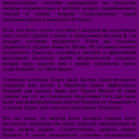
эмоциональных способов реагирования на непростые
события исключительно в частотах низкого эмоционального
спектра в потоке энергии Сопротивления, порой
превращающегося в банальную Истерику.
Итак, чем более полное состояние Смирения мы испытываем
перед своей Судьбой, а значит и перед нашим Высшим Я, тем
большее состояние внутреннего Покоя мы способны
удерживать в трудные моменты Жизни. Из состояния полного
внутреннего Покоя мы способны к быстрой и эффективной
ментальной аналитике любой негармоничной ситуации,
которая сразу видится нам с разных перспектив своего
существования, т.е. Многомерно.
Глубинное состояние Покоя также быстро, порой мгновенно
открывает нам доступ к Принятию самых эффективных
Решений для данных Задач или Уроков Жизни. И самое
главное, мы тут же становимся свидетелями того, как наша,
более высоковибрационная энергия Решения по отношению к
исходной Задаче, даёт свои конструктивные Результаты.
Мы уже знаем, что энергия более высокого порядка имеет
абсолютное преимущество перед энергией, вибрирующей на
более низком уровне. Соответственно, энергия нашего
Высшего Я порой молниеносно способна утилизировать,