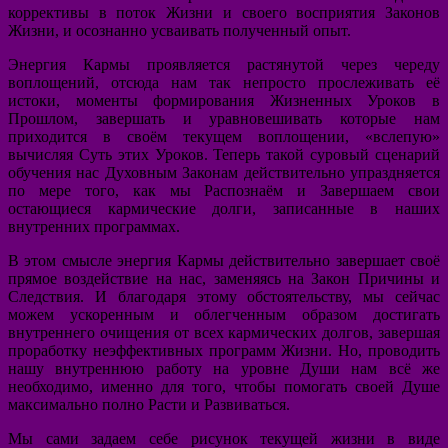
коррективы в поток Жизни и своего восприятия Законов
Жизни, и осознанно усваивать полученный опыт.
Энергия Кармы проявляется растянутой через череду
воплощений, отсюда нам так непросто прослеживать её
истоки, моменты формирования Жизненных Уроков в
Прошлом, завершать и уравновешивать которые нам
приходится в своём текущем воплощении, «вслепую»
вычисляя Суть этих Уроков. Теперь такой суровый сценарий
обучения нас Духовным Законам действительно упраздняется
по мере того, как мы Распознаём и Завершаем свои
остающиеся кармические долги, записанные в наших
внутренних программах.
В этом смысле энергия Кармы действительно завершает своё
прямое воздействие на нас, заменяясь на Закон Причины и
Следствия. И благодаря этому обстоятельству, мы сейчас
можем ускоренным и облегченным образом достигать
внутреннего очищения от всех кармических долгов, завершая
проработку неэффективных программ Жизни. Но, проводить
нашу внутреннюю работу на уровне Души нам всё же
необходимо, именно для того, чтобы помогать своей Душе
максимально полно Расти и Развиваться.
Мы сами задаем себе рисунок текущей жизни в виде