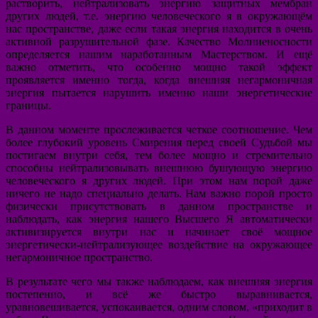
растворить, нейтрализовать энергию защитных мембран
других людей, т.е. энергию человеческого я в окружающём
нас пространстве, даже если такая энергия находится в очень
активной разрушительной фазе. Качество Молниеносности
определяется нашим наработанным Мастерством. И ещё
важно отметить, что особенно мощно такой эффект
проявляется именно тогда, когда внешняя негармоничная
энергия пытается нарушить именно наши энергетические
границы.
В данном моменте прослеживается четкое соотношение. Чем
более глубокий уровень Смирения перед своей Судьбой мы
постигаем внутри себя, тем более мощно и стремительно
способны нейтрализовывать внешнюю бушующую энергию
человеческого я других людей. При этом нам порой даже
ничего не надо специально делать. Нам важно порой просто
физически присутствовать в данном пространстве и
наблюдать, как энергия нашего Высшего Я автоматически
активизируется внутри нас и начинает своё мощное
энергетически-нейтрализующее воздействие на окружающее
негармоничное пространство.
В результате чего мы также наблюдаем, как внешняя энергия
постепенно, и всё же быстро выравнивается,
уравновешивается, успокаивается, одним словом, «приходит в