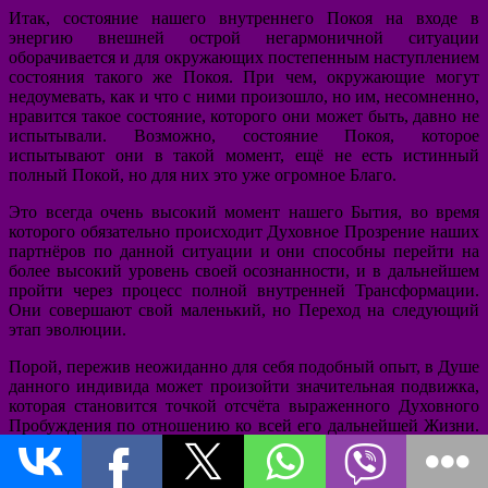
Итак, состояние нашего внутреннего Покоя на входе в
энергию внешней острой негармоничной ситуации
оборачивается и для окружающих постепенным наступлением
состояния такого же Покоя. При чем, окружающие могут
недоумевать, как и что с ними произошло, но им, несомненно,
нравится такое состояние, которого они может быть, давно не
испытывали. Возможно, состояние Покоя, которое
испытывают они в такой момент, ещё не есть истинный
полный Покой, но для них это уже огромное Благо.
Это всегда очень высокий момент нашего Бытия, во время
которого обязательно происходит Духовное Прозрение наших
партнёров по данной ситуации и они способны перейти на
более высокий уровень своей осознанности, и в дальнейшем
пройти через процесс полной внутренней Трансформации.
Они совершают свой маленький, но Переход на следующий
этап эволюции.
Порой, пережив неожиданно для себя подобный опыт, в Душе
данного индивида может произойти значительная подвижка,
которая становится точкой отсчёта выраженного Духовного
Пробуждения по отношению ко всей его дальнейшей Жизни.
Это становится значительным событием на его жизненной
линии.