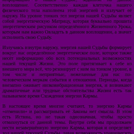
воплощение. Соответственно каждая клеточка нашего
физического тела наполнена этой энергией и излучает её
наружу. На уровне тонких тел энергия нашей Судьбы являет
собой энергетическую Матрицу, которая буквально прошита
энергетическим рисунком определённого Жизненного Урока,
которым нам важно Овладеть в данном воплощении, а значит
исполнить свою Судьбу.
Излучаясь изнутри наружу, энергия нашей Судьбы формирует
вокруг нас определённое энергетическое поле, которое также
несёт информацию обо всех потенциальных возможностях
нашей текущей Жизни. Это поле притягивает к себе из
внешнего мира всё, что резонирует с ним на тонком уровне, в
том числе и неприятные, нежеланные для нас по-
человеческим меркам события и отношения. Периоды, когда
внезапно оживает низковибрационная энергия, и возникают
драматичные или трудные обстоятельства Жизни есть так
называемое время Схождения энергии Кармы.
В настоящее время многие считают, то энергию Кармы
«отменили» и рассматривать её Законы нет смысла. В этом
есть Истина, но не такая однозначная, чтобы просто
отмахнуться от данной темы. Внутри себя мы продолжаем
нести незавершённую энергию Кармы, которая и определяет
ход нашей текущей Судьбы, давая возможность уравновесить