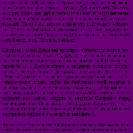
определённого Жизненного Урока ещё до своего воплощения,
и несём понимание этого на уровне Души и своего Высшего
Я. Суть Урока как раз и вытекает из наших неразрешённых
жизненных обстоятельств прошлых воплощений, которые в
текущей Жизни мы можем исполнить наилучшим образом.
Тогда нам становится очевидным и то, что внутри нас
относительно этого факта есть Обязательство перед самими
собой исполнить Предначертанное.
На уровне своей Души мы чувствуем Ответственность в том,
чтобы исполнить свою Судьбу. И не просто исполнить,
повторив по-накатанному негативный сценарий Прошлого, а
прожить её с Достоинством в энергиях высшего спектра,
преобразив все низкие программы в высшие. Всё это мы
чётко осознаём на тонких духовных уровнях нас, а на
человеческих планах порой не Распознаем этой энергии и
поэтому склонны ей Сопротивляться. Вот где формируется
наш внутренний конфликт с самими собой. Именно в этом
моменте нам важно входить в энергию Смирения перед
необходимостью Исполнить свою Судьбу. Таким образом, в
состояние Смирения нам важно войти по отношению к нашей
внутренней энергии, т.е. энергии Высшего Я.
Чтобы Распознавать энергию тонких планов, нам важно быть
очень чуткими и внимательными к собственным внутренним