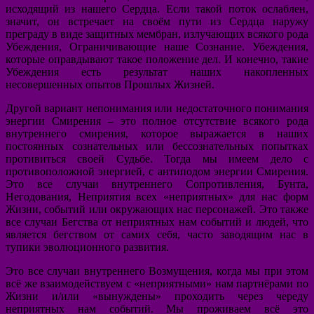
исходящий из нашего Сердца. Если такой поток ослаблен,
значит, он встречает на своём пути из Сердца наружу
преграду в виде защитных мембран, излучающих всякого рода
Убеждения, Ограничивающие наше Сознание. Убеждения,
которые оправдывают такое положение дел. И конечно, такие
Убеждения есть результат наших накопленных
несовершенных опытов Прошлых Жизней.
Другой вариант непонимания или недостаточного понимания
энергии Смирения – это полное отсутствие всякого рода
внутреннего смирения, которое выражается в наших
постоянных сознательных или бессознательных попытках
противиться своей Судьбе. Тогда мы имеем дело с
противоположной энергией, с антиподом энергии Смирения.
Это все случаи внутреннего Сопротивления, Бунта,
Негодования, Неприятия всех «неприятных» для нас форм
Жизни, событий или окружающих нас персонажей. Это также
все случаи Бегства от неприятных нам событий и людей, что
является бегством от самих себя, часто заводящим нас в
тупики эволюционного развития.
Это все случаи внутреннего Возмущения, когда мы при этом
всё же взаимодействуем с «неприятными» нам партнёрами по
Жизни и/или «вынуждены» проходить через череду
неприятных нам событий. Мы проживаем всё это