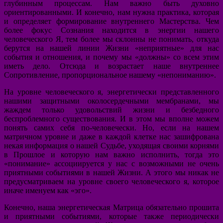
глубинным процессам. Нам важно быть духовно
ориентированными. И конечно, нам нужна практика, которая
и определяет формирование внутреннего Мастерства. Чем
более фокус Сознания находится в энергии нашего
человеческого Я, тем более мы склонны не понимать, откуда
берутся на нашей линии Жизни «неприятные» для нас
события и отношения, и почему мы «должны» со всем этим
иметь дело. Отсюда и возрастает наше внутреннее
Сопротивление, пропорциональное нашему «непониманию».
На уровне человеческого я, энергетически представленного
нашими защитными околосердечными мембранами, мы
жаждем только удовольствий жизни и безбедного
беспроблемного существования. И в этом мы вполне можем
понять самих себя по-человечески. Но, если на нашем
матричном уровне и даже в каждой клетке нас зашифрована
некая информация о нашей Судьбе, уходящая своими корнями
в Прошлое и которую нам важно исполнить, тогда это
«понимание» ассоциируется у нас с возможными не очень
приятными событиями в нашей Жизни. А этого мы никак не
предусматриваем на уровне своего человеческого я, которое
иначе именуем как «эго».
Конечно, наша энергетическая Матрица обязательно прошита
и приятными событиями, которые также периодически