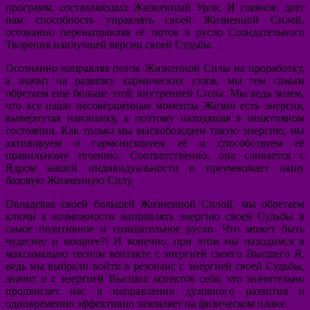
программ, составляющих Жизненный Урок. И главное, даёт
нам способность управлять своей Жизненной Силой,
осознанно перенаправляя её поток в русло Созидательного
Творения наилучшей версии своей Судьбы.
Осознанно направляя поток Жизненной Силы на проработку,
а значит на развязку кармических узлов, мы тем самым
обретаем ещё больше этой внутренней Силы. Мы ведь знаем,
что все наши несовершенные моменты Жизни есть энергия,
вывернутая наизнанку, а поэтому находящая в неактивном
состоянии. Как только мы высвобождаем такую энергию, мы
активируем и гармонизируем её и способствуем её
правильному течению. Соответственно, она сливается с
Ядром нашей индивидуальности и преумножает нашу
базовую Жизненную Силу.
Овладевая своей большей Жизненной Силой, мы обретаем
ключи к возможности направлять энергию своей Судьбы в
самое позитивное и созидательное русло. Что может быть
чудеснее и мощнее?! И конечно, при этом мы находимся в
максимально тесном контакте с энергией своего Высшего Я,
ведь мы выбрали войти в резонанс с энергией своей Судьбы,
значит и с энергией Высших аспектов себя, что значительно
продвигает нас в направлении духовного развития и
одновременно эффективно заземляет на физическом плане.