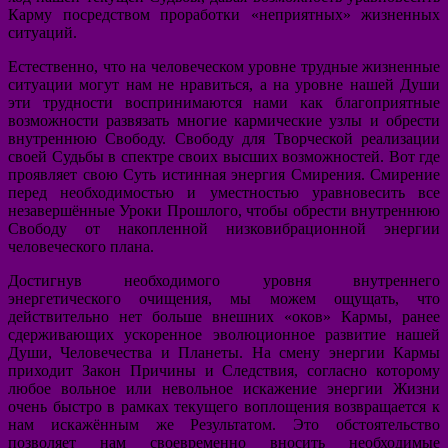
Карму посредством проработки «неприятных» жизненных
ситуаций.
Естественно, что на человеческом уровне трудные жизненные
ситуации могут нам не нравиться, а на уровне нашей Души
эти трудности воспринимаются нами как благоприятные
возможности развязать многие кармические узлы и обрести
внутреннюю Свободу. Свободу для Творческой реализации
своей Судьбы в спектре своих высших возможностей. Вот где
проявляет свою Суть истинная энергия Смирения. Смирение
перед необходимостью и уместностью уравновесить все
незавершённые Уроки Прошлого, чтобы обрести внутреннюю
Свободу от накопленной низковибрационной энергии
человеческого плана.
Достигнув необходимого уровня внутреннего
энергетического очищения, мы можем ощущать, что
действительно нет больше внешних «оков» Кармы, ранее
сдерживающих ускоренное эволюционное развитие нашей
Души, Человечества и Планеты. На смену энергии Кармы
приходит Закон Причины и Следствия, согласно которому
любое вольное или невольное искажение энергии Жизни
очень быстро в рамках текущего воплощения возвращается к
нам искажённым же Результатом. Это обстоятельство
позволяет нам своевременно вносить необходимые