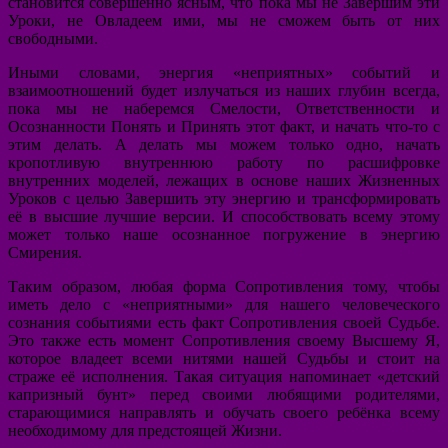
становится совершенно ясным, что пока мы не Завершим эти
Уроки, не Овладеем ими, мы не сможем быть от них
свободными.
Иными словами, энергия «неприятных» событий и
взаимоотношений будет излучаться из наших глубин всегда,
пока мы не наберемся Смелости, Ответственности и
Осознанности Понять и Принять этот факт, и начать что-то с
этим делать. А делать мы можем только одно, начать
кропотливую внутреннюю работу по расшифровке
внутренних моделей, лежащих в основе наших Жизненных
Уроков с целью Завершить эту энергию и трансформировать
её в высшие лучшие версии. И способствовать всему этому
может только наше осознанное погружение в энергию
Смирения.
Таким образом, любая форма Сопротивления тому, чтобы
иметь дело с «неприятными» для нашего человеческого
сознания событиями есть факт Сопротивления своей Судьбе.
Это также есть момент Сопротивления своему Высшему Я,
которое владеет всеми нитями нашей Судьбы и стоит на
страже её исполнения. Такая ситуация напоминает «детский
капризный бунт» перед своими любящими родителями,
старающимися направлять и обучать своего ребёнка всему
необходимому для предстоящей Жизни.