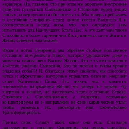
характера. Но, главное, что при этом мы обретаем внутреннее
свойство оставаться Спокойными и Стойкими перед лицом
любых развернувшихся обстоятельств. Мы теперь пребываем
в состоянии Смирения перед лицом своего Высшего Я и
соответственно перед всем, что оно определяет нам
испытывать для Наилучшего Блага Нас. А это даёт нам также
Способность более гармонично Воспринимать свою Жизнь и
Жизнь отвечает нам тем же.
Входя в поток Смирения, мы обретаем стойкое постоянное
состояние внутреннего Покоя, которое удерживаем даже в
моменты наивысшего Вызова Жизни. Это есть неотъемлемое
качество энергии Смирения. Кто не мечтал о таком уровне
владения собой?! И, благодаря этому свойству, мы способны
четко и эффективно внутренне управлять базовой энергией
своей Жизненной Силы. Это значит, что в моменты
наивысшего напряжения Жизни мы теперь не теряем эту
энергию в панике, не рассеиваем через состояние Страха,
Смятения и Сопротивления, а напротив, осознанно
концентрируем её и направляем на свои кармические узлы,
чтобы развязать их, растворить или окончательно
Трансформировать.
Приняв свою Судьбу такой, какая она есть, благодаря
погружению в энергию Смирения, мы теперь способны