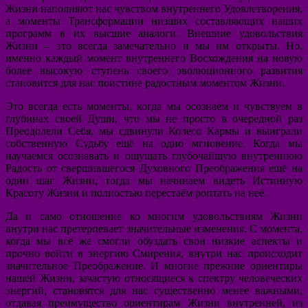
Жизни наполняют нас чувством внутреннего Удовлетворения,
а моменты Трансформации низших составляющих наших
программ в их высшие аналоги. Внешние удовольствия
Жизни – это всегда замечательно и мы им открыты. Но,
именно каждый момент внутреннего Восхождения на новую
более высокую ступень своего эволюционного развития
становится для нас поистине радостным моментом Жизни.
Это всегда есть моменты, когда мы осознаём и чувствуем в
глубинах своей Души, что мы не просто в очередной раз
Преодолели Себя, мы сдвинули Колесо Кармы и выиграли
собственную Судьбу ещё на одно мгновение. Когда мы
научаемся осознавать и ощущать глубочайшую внутреннюю
Радость от свершившегося Духовного Преображения ещё на
один шаг Жизни, тогда мы начинаем видеть Истинную
Красоту Жизни и полностью перестаём роптать на неё.
Да и само отношение ко многим удовольствиям Жизни
внутри нас претерпевает значительные изменения. С момента,
когда мы всё же смогли обуздать свои низкие аспекты и
прочно войти в энергию Смирения, внутри нас происходит
значительное Преображение. И многие прежние ориентиры
нашей Жизни, зачастую относящиеся к спектру человеческих
энергий, становятся для нас существенно менее важными,
отдавая преимущество ориентирам Жизни внутренней, из