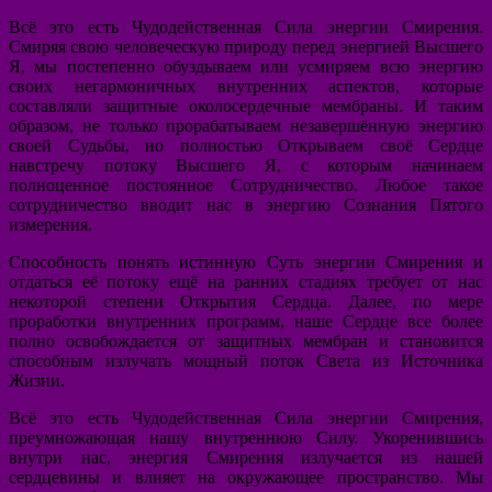
Всё это есть Чудодейственная Сила энергии Смирения.
Смиряя свою человеческую природу перед энергией Высшего
Я, мы постепенно обуздываем или усмиряем всю энергию
своих негармоничных внутренних аспектов, которые
составляли защитные околосердечные мембраны. И таким
образом, не только прорабатываем незавершённую энергию
своей Судьбы, но полностью Открываем своё Сердце
навстречу потоку Высшего Я, с которым начинаем
полноценное постоянное Сотрудничество. Любое такое
сотрудничество вводит нас в энергию Сознания Пятого
измерения.
Способность понять истинную Суть энергии Смирения и
отдаться её потоку ещё на ранних стадиях требует от нас
некоторой степени Открытия Сердца. Далее, по мере
проработки внутренних программ, наше Сердце все более
полно освобождается от защитных мембран и становится
способным излучать мощный поток Света из Источника
Жизни.
Всё это есть Чудодейственная Сила энергии Смирения,
преумножающая нашу внутреннюю Силу. Укоренившись
внутри нас, энергия Смирения излучается из нашей
сердцевины и влияет на окружающее пространство. Мы