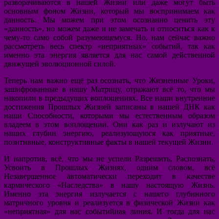
разворачиваются в нашей Жизни или даже могут быть
основным фоном Жизни, который мы воспринимаем как
данность. Мы можем при этом осознанно ценить эту
«данность», но можем даже и не замечать и относиться как к
чему-то само собой разумеющемуся. Но, нам сейчас важно
рассмотреть весь спектр «неприятных» событий, так как
именно эта энергия является для нас самой действенной
движущей эволюционной силой.
Теперь нам важно ещё раз осознать, что Жизненные Уроки,
зашифрованные в нашу Матрицу, отражают всё то, что мы
накопили в предыдущих воплощениях. Все наши внутренние
достижения Прошлых Жизней записаны в нашей ДНК как
наши Способности, которыми мы естественным образом
владеем в этом воплощении. Они как раз и излучают из
наших глубин энергию, реализующуюся как приятные,
позитивные, конструктивные факты в нашей текущей Жизни.
И напротив, всё, что мы не успели Разрешить, Распознать,
Усвоить в Прошлых Жизнях, одним словом, всё
Незавершенное автоматически переходит в качестве
кармического «Наследства» в нашу настоящую Жизнь.
Именно эта энергия излучается с нашего глубинного
матричного уровня и реализуется в физической Жизни как
«неприятная» для нас событийная линия. И тогда для нас