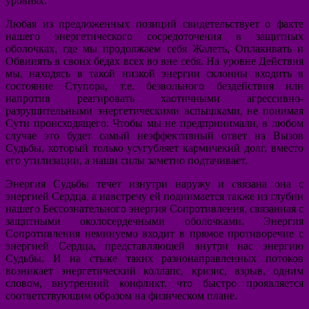
уровнях.
Любая из предложенных позиций свидетельствует о факте
нашего энергетического сосредоточения в защитных
оболочках, где мы продолжаем себя Жалеть, Оплакивать и
Обвинять в своих бедах всех во вне себя. На уровне Действия
мы, находясь в такой низкой энергии склонны входить в
состояние Ступора, т.е. безвольного бездействия или
напротив реагировать хаотичными агрессивно-
разрушительными энергетическими вспышками, не понимая
Сути происходящего. Чтобы мы не предпринимали, в любом
случае это будет самый неэффективный ответ на Вызов
Судьбы, который только усугубляет кармичекий долг, вместо
его утилизации, а наши силы заметно подтачивает.
Энергия Судьбы течет изнутри наружу и связана она с
энергией Сердца, а навстречу ей поднимается также из глубин
нашего Бессознательного энергия Сопротивления, связанная с
защитными околосердечными оболочками. Энергия
Сопротивления неминуемо входит в прямое противоречие с
энергией Сердца, представляющей внутри нас энергию
Судьбы. И на стыке таких разнонаправленных потоков
возникает энергетический коллапс, кризис, взрыв, одним
словом, внутренний конфликт, что быстро проявляется
соответствующим образом на физическом плане.