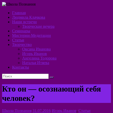
Перейти
к
Главная
содержимому
Школа
Людмила Клачкова
Наши встречи
Познания
Творческие вечера
Семинары
Алхимия
Мистерии-Медитации
Духа
Статьи
Творчество
Оксана Иванова
Игорь Иванов
Ангелина Тодорова
Наталья Итяева
Контакты
Кто он — осознающий себя
человек?
Школа Познания
31.07.2016
Игорь Иванов
,
Статьи