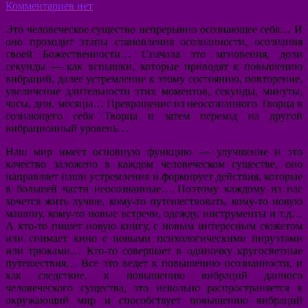
Комментариев нет
Это человеческое существо непрерывно осознающее себя… И
оно проходит этапы становления осознанности, осознания
своей Божественности… Сначала это мгновения, доли
секунды — как вспышки, которые приводят к повышению
вибраций, далее устремление к этому состоянию, повторение,
увеличение длительности этих моментов, секунды, минуты,
часы, дни, месяцы… Превращение из неосознанного Творца в
сознающего себя Творца и затем переход на другой
вибрационный уровень…
Наш мир имеет основную функцию — улучшение и это
качество заложено в каждом человеческом существе, оно
направляет наши устремления и формирует действия, которые
в большей части неосознанные… Поэтому каждому из нас
хочется жить лучше, кому-то путешествовать, кому-то новую
машину, кому-то новые встречи, одежду, инструменты и т.д…
А кто-то пишет новую книгу, с новым интересным сюжетом
или снимает кино с новыми психологическими пируэтами
или трюками… Кто-то совершает в одиночку кругосветные
путешествия… Все это ведет к повышению осознанности, и
как следствие, к повышению вибраций данного
человеческого существа, это невольно распространяется в
окружающий мир и способствует повышению вибраций