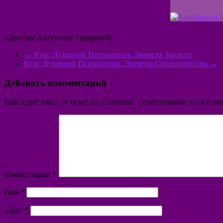
Картины Ангелины Тодоровой
←
Курс Духовной Психологии. Энергия Зависти
Курс Духовной Психологии. Энергия Соперничества
→
Добавить комментарий
Ваш адрес email не будет опубликован.
Обязательные поля пом
Комментарий
*
Имя
*
Email
*