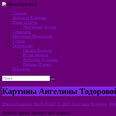
Перейти
к
Главная
содержимому
Школа
Людмила Клачкова
Наши встречи
Познания
Творческие вечера
Семинары
Алхимия
Мистерии-Медитации
Духа
Статьи
Творчество
Оксана Иванова
Игорь Иванов
Ангелина Тодорова
Наталья Итяева
Контакты
Картины Ангелины Тодорово
Школа Познания
10.10.2014
27.11.2015
Ангелина Тодорова
,
Тво
Дорогие друзья, примите мой экзамен!