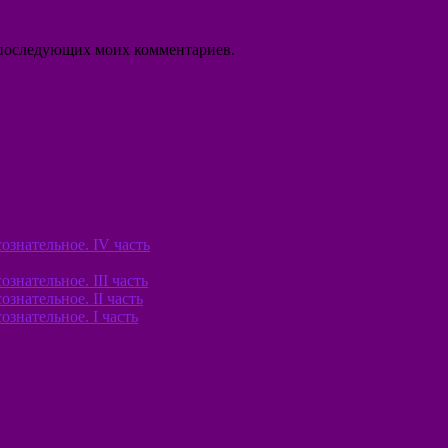
ля последующих моих комментариев.
знательное. IV часть
нательное. III часть
знательное. II часть
знательное. I часть