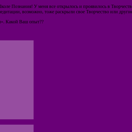
Школе Познания! У меня все открылось и проявилось в Творчест
тации, возможно, тоже раскрыли свое Творчество или другие 
и». Какой Ваш опыт??