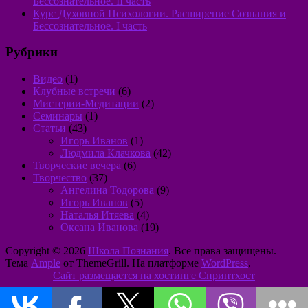
Бессознательное. II часть
Курс Духовной Психологии. Расширение Сознания и
Бессознательное. I часть
Рубрики
Видео
(1)
Клубные встречи
(6)
Мистерии-Медитации
(2)
Семинары
(1)
Статьи
(43)
Игорь Иванов
(1)
Людмила Клачкова
(42)
Творческие вечера
(6)
Творчество
(37)
Ангелина Тодорова
(9)
Игорь Иванов
(5)
Наталья Итяева
(4)
Оксана Иванова
(19)
Copyright © 2026
Школа Познания
. Все права защищены.
Тема
Ample
от ThemeGrill. На платформе
WordPress
.
Сайт размещается на хостинге Спринтхост