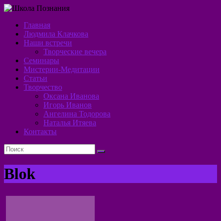
Перейти
к
Главная
содержимому
Школа
Людмила Клачкова
Наши встречи
Познания
Творческие вечера
Семинары
Алхимия
Мистерии-Медитации
Духа
Статьи
Творчество
Оксана Иванова
Игорь Иванов
Ангелина Тодорова
Наталья Итяева
Контакты
Blok