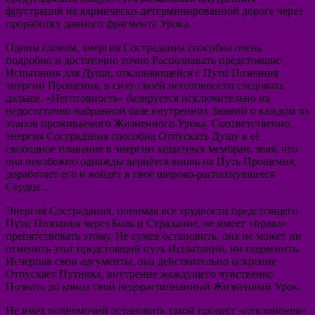
фрустраций на кармически-детерминированной дороге через
проработку данного фрагмента Урока.
Одним словом, энергия Сострадания способна очень
подробно и достаточно точно Распознавать предстоящие
Испытания для Души, отклоняющейся с Пути Познания
энергии Прощения, в силу своёй неготовности следовать
дальше. «Неготовность» базируется исключительно на
недостаточно набранной базе внутренних Знаний о каждом из
этапов проживаемого Жизненного Урока. Соответственно,
энергия Сострадания способна Отпускать Душу в её
свободное плавание в энергии защитных мембран, зная, что
она неизбежно однажды вернётся вновь на Путь Прощения,
доработает его и войдёт в своё широко-распахнувшееся
Сердце…
Энергия Сострадания, понимая все трудности предстоящего
Пути Познания через Боль и Страдание, не имеет «права»
препятствовать этому. Не сумев остановить, она не может ни
отменить этот предстоящий путь Испытаний, ни подменить.
Исчерпав свои аргументы, она действительно искренне
Отпускает Путника, внутренне жаждущего чувственно
Познать до конца свой недораспознанный Жизненный Урок.
Не имея полномочий остановить такой процесс «отклонения»