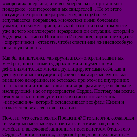
«здоровой» энергией, или всё «переиграть» при мнимой
поддержке «заинтересованных свидетелей». Но от этого
ситуация не просто не разрешается, но ещё более
запутывается, покрываясь множественными болевыми
узлами, что может приводить к образованию на этом месте
уже целого конгломерата неразрешенной ситуации, который в
Будущем, на этапах Истинного Исцеления, порой приходится
«хирургически» отсекать, чтобы спасти ещё жизнеспособную
оставшуюся ткань.
Как бы ни пытались «выкручиваться» энергии защитных
мембран, они своими судорожными и неуместными
действиями только множат, дуплицируют сами себя, как и
деструктивные ситуации в физическом мире, меняя только
внешнюю декорацию, но оставаясь при этом на внутренних
планах одной и той же защитной «программой», ещё больше
изолирующей нас от пространства Сердца. Поэтому мы всегда
будем вновь и вновь упираться в один и тот же тупик
«непрощения», который останавливает все фазы Жизни и
создает условия для их деградации.
По-сути, что есть энергия Прощения? Это энергия, создающая
переходный мост между низкими энергиями защитных
мембран и высоковибрационным пространством Открытого
Сердца. Соответственно, энергия Прощения предлагает нам