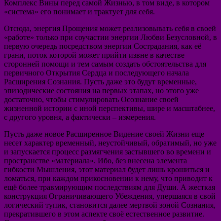
Комплекс Вины перед самой Жизнью, в том виде, в котором
«система» его понимает и трактует для себя.
Отсюда, энергия Прощения может реализовывать себя в своей
«работе» только при соучастии энергии Любви Безусловной, в
первую очередь посредством энергии Сострадания, как её
грани, поток которой может прийти извне в качестве
сторонней помощи и тем самым создать обстоятельства для
первичного Открытия Сердца и последующего начала
Расширения Сознания. Пусть даже это будут временные,
эпизодические состояния на первых этапах, но этого уже
достаточно, чтобы стимулировать Осознание своей
жизненной истории с иной перспективы, шире и масштабнее,
с другого уровня, а фактически – измерения.
Пусть даже новое Расширенное Видение своей Жизни еще
несет характер временный, неустойчивый, обратимый, но уже
и запускается процесс размягчения застывшего во времени и
пространстве «материала». Ибо, без внесена элемента
гибкости Мышления, этот материал будет лишь крошиться и
ломаться, при каждом прикосновении к нему, что приводит к
ещё более травмирующим последствиям для Души. А жесткая
конструкция Ограничивающего Убеждения, упершаяся в свой
логический тупик, становится далее мертвой зоной Сознания,
прекратившего в этом аспекте своё естественное развитие.