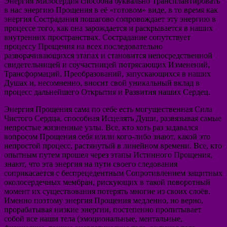
Энергия Милосердия способна буквально Трансплантировать
в нас энергию Прощения в её «готовом» виде, в то время как
энергия Сострадания пошагово сопровождает эту энергию в
процессе того, как она зарождается и раскрывается в наших
внутренних пространствах. Сострадание сопутствует
процессу Прощения на всех последовательно
разворачивающихся этапах и становится непосредственной
свидетельницей и соучастницей потрясающих Изменений,
Трансформаций, Преобразований, запускающихся в наших
Душах и, несомненно, вносит свой уникальный вклад в
процесс дальнейшего Открытия и Развития наших Сердец.
Энергия Прощения сама по себе есть могущественная Сила
Чистого Сердца, способная Исцелять Души, развязывая самые
непростые жизненные узлы. Все, кто хоть раз задавался
вопросом Прощения себя и/или кого-либо знают, какой это
непростой процесс, растянутый в линейном времени. Все, кто
опытным путем прошел через этапы Истинного Прощения,
знают, что эта энергия на пути своего следования
соприкасается с беспрецедентным Сопротивлением защитных
околосердечных мембран, рискующих в такой поворотный
момент их существования потерять многие из своих слоёв.
Именно поэтому энергия Прощения медленно, но верно,
прорабатывая низкие энергии, постепенно пропитывает
собой все наши тела (эмоциональные, ментальные,