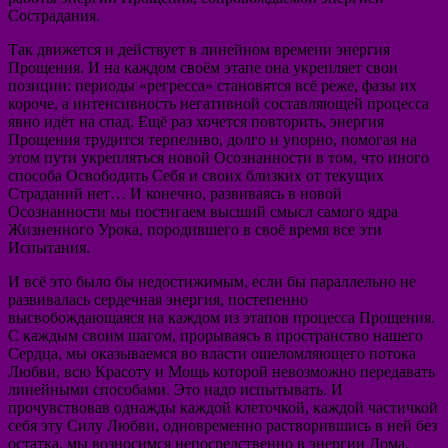
Сострадания.
Так движется и действует в линейном времени энергия
Прощения. И на каждом своём этапе она укрепляет свои
позиции: периоды «регресса» становятся всё реже, фазы их
короче, а интенсивность негативной составляющей процесса
явно идёт на спад. Ещё раз хочется повторить, энергия
Прощения трудится терпеливо, долго и упорно, помогая на
этом пути укрепляться новой Осознанности в том, что иного
способа Освободить Себя и своих близких от текущих
Страданий нет… И конечно, развиваясь в новой
Осознанности мы постигаем высший смысл самого ядра
Жизненного Урока, породившего в своё время все эти
Испытания.
И всё это было бы недостижимым, если бы параллельно не
развивалась сердечная энергия, постепенно
высвобождающаяся на каждом из этапов процесса Прощения.
С каждым своим шагом, прорываясь в пространство нашего
Сердца, мы оказываемся во власти ошеломляющего потока
Любви, всю Красоту и Мощь которой невозможно передавать
линейными способами. Это надо испытывать. И
прочувствовав однажды каждой клеточкой, каждой частичкой
себя эту Силу Любви, одновременно растворившись в ней без
остатка, мы возносимся непосредственно в энергии Дома,