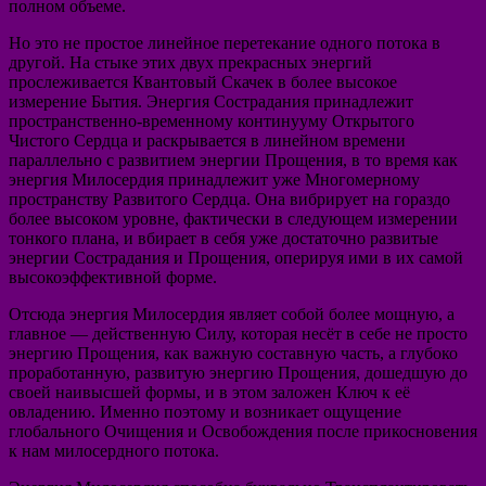
полном объеме.
Но это не простое линейное перетекание одного потока в
другой. На стыке этих двух прекрасных энергий
прослеживается Квантовый Скачек в более высокое
измерение Бытия. Энергия Сострадания принадлежит
пространственно-временному континууму Открытого
Чистого Сердца и раскрывается в линейном времени
параллельно с развитием энергии Прощения, в то время как
энергия Милосердия принадлежит уже Многомерному
пространству Развитого Сердца. Она вибрирует на гораздо
более высоком уровне, фактически в следующем измерении
тонкого плана, и вбирает в себя уже достаточно развитые
энергии Сострадания и Прощения, оперируя ими в их самой
высокоэффективной форме.
Отсюда энергия Милосердия являет собой более мощную, а
главное — действенную Силу, которая несёт в себе не просто
энергию Прощения, как важную составную часть, а глубоко
проработанную, развитую энергию Прощения, дошедшую до
своей наивысшей формы, и в этом заложен Ключ к её
овладению. Именно поэтому и возникает ощущение
глобального Очищения и Освобождения после прикосновения
к нам милосердного потока.