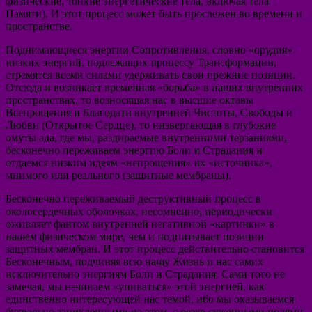
физические, тонкие энергетические тела, включая тела
Памяти). И этот процесс может быть прослежен во времени и
пространстве.
Поднимающиеся энергии Сопротивления, словно «орудия»
низких энергий, подлежащих процессу Трансформации,
стремятся всеми силами удерживать свои прежние позиции.
Отсюда и возникает временная «борьба» в наших внутренних
пространствах, то возносящая нас в высшие октавы
Всепрощения и Благодати внутренней Чистоты, Свободы и
Любви (Открытое Сердце), то низвергающая в глубокие
омуты ада, где мы, раздираемые внутренними терзаниями,
бесконечно переживаем энергию Боли и Страдания и
отдаемся низким идеям «непрощения» их «источника»,
мнимого или реального (защитные мембраны).
Бесконечно переживаемый деструктивный процесс в
околосердечных оболочках, несомненно, периодически
оживляет фантом внутренней негативной «картинки» в
нашем физическом мире, чем и подпитывает позиции
защитных мембран. И этот процесс действительно становится
Бесконечным, подчиняя всю нашу Жизнь и нас самих
исключительно энергиям Боли и Страдания. Сами того не
замечая, мы начинаем «упиваться» этой энергией, как
единственно интересующей нас темой, ибо мы оказываемся
буквально зацикленными на этом, с резко суженными полями