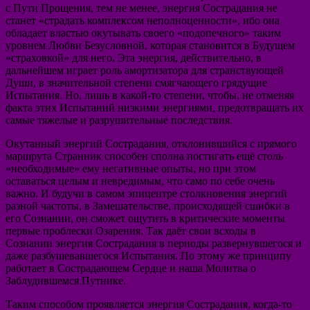
с Пути Прощения, тем не менее, энергия Сострадания не
станет «страдать комплексом неполноценности», ибо она
обладает властью окутывать своего «подопечного» таким
уровнем Любви Безусловной, которая становится в Будущем
«страховкой» для него. Эта энергия, действительно, в
дальнейшем играет роль амортизатора для странствующей
Души, в значительной степени смягчающего грядущие
Испытания. Но, лишь в какой-то степени, чтобы, не отменяя
факта этих Испытаний низкими энергиями, предотвращать их
самые тяжелые и разрушительные последствия.
Окутанный энергий Сострадания, отклонившийся с прямого
маршрута Странник способен сполна постигать ещё столь
«необходимые» ему негативные опыты, но при этом
оставаться целым и невредимым, что само по себе очень
важно. И будучи в самом эпицентре столкновения энергий
разной частоты, в Замешательстве, происходящей сшибки в
его Сознании, он сможет ощутить в критические моменты
первые проблески Озарения. Так даёт свои всходы в
Сознании энергия Сострадания в периоды развернувшегося и
даже разбушевавшегося Испытания. По этому же принципу
работает в Сострадающем Сердце и наша Молитва о
Заблудившемся Путнике.
Таким способом проявляется энергия Сострадания, когда-то