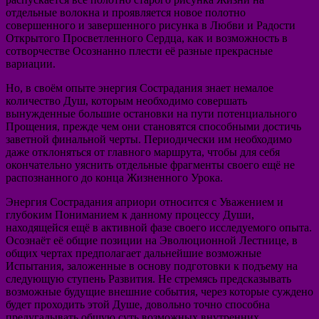
отдельные волокна и проявляется новое полотно
совершенного и завершенного рисунка в Любви и Радости
Открытого Просветленного Сердца, как и возможность в
сотворчестве Осознанно плести её разные прекрасные
вариации.
Но, в своём опыте энергия Сострадания знает немалое
количество Душ, которым необходимо совершать
вынужденные большие остановки на пути потенциального
Прощения, прежде чем они становятся способными достичь
заветной финальной черты. Периодически им необходимо
даже отклоняться от главного маршрута, чтобы для себя
окончательно уяснить отдельные фрагменты своего ещё не
распознанного до конца Жизненного Урока.
Энергия Сострадания априори относится с Уважением и
глубоким Пониманием к данному процессу Души,
находящейся ещё в активной фазе своего исследуемого опыта.
Осознаёт её общие позиции на Эволюционной Лестнице, в
общих чертах предполагает дальнейшие возможные
Испытания, заложенные в основу подготовки к подъему на
следующую ступень Развития. Не стремясь предсказывать
возможные будущие внешние события, через которые суждено
будет проходить этой Душе, довольно точно способна
предугадывать общую суть возможных внутренних