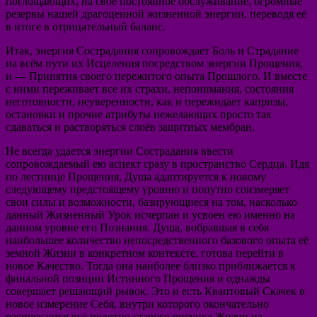
поглощающих, на своё постоянное обслуживание, огромные
резервы нашей драгоценной жизненной энергии, переводя её
в итоге в отрицательный баланс.
Итак, энергия Сострадания сопровождает Боль и Страдание
на всём пути их Исцеления посредством энергии Прощения,
и — Принятия своего пережитого опыта Прошлого. И вместе
с ними переживает все их страхи, непонимания, состояния
неготовности, неуверенности, как и пережидает капризы,
остановки и прочие атрибуты нежелающих просто так
сдаваться и растворяться слоёв защитных мембран.
Не всегда удается энергии Сострадания ввести
сопровождаемый ею аспект сразу в пространство Сердца. Идя
по лестнице Прощения, Душа адаптируется к новому
следующему предстоящему уровню и попутно соизмеряет
свои силы и возможности, базирующиеся на том, насколько
данный Жизненный Урок исчерпан и усвоен ею именно на
данном уровне его Познания. Душа, вобравшая в себя
наибольшее количество непосредственного базового опыта её
земной Жизни в конкретном контексте, готова перейти в
новое Качество. Тогда она наиболее близко приближается к
финальной позиции Истинного Прощения и однажды
совершает решающий рывок. Это и есть Квантовый Скачек в
новое измерение Себя, внутри которого окончательно
распускается всё полотно старого рисунка Жизни на