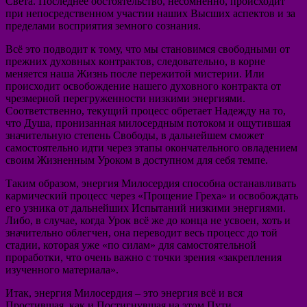
Света. Последнее обстоятельство, несомненно, происходит
при непосредственном участии наших Высших аспектов и за
пределами восприятия земного сознания.
Всё это подводит к тому, что мы становимся свободными от
прежних духовных контрактов, следовательно, в корне
меняется наша Жизнь после пережитой мистерии. Или
происходит освобождение нашего духовного контракта от
чрезмерной перегруженности низкими энергиями.
Соответственно, текущий процесс обретает Надежду на то,
что Душа, пронизанная милосердным потоком и ощутившая
значительную степень Свободы, в дальнейшем сможет
самостоятельно идти через этапы окончательного овладением
своим Жизненным Уроком в доступном для себя темпе.
Таким образом, энергия Милосердия способна останавливать
кармический процесс через «Прощение Греха» и освобождать
его узника от дальнейших Испытаний низкими энергиями.
Либо, в случае, когда Урок всё же до конца не усвоен, хоть и
значительно облегчен, она переводит весь процесс до той
стадии, которая уже «по силам» для самостоятельной
проработки, что очень важно с точки зрения «закрепления
изученного материала».
Итак, энергия Милосердия – это энергия всё и вся
Простившая, как и Постигнувшая на этом Пути,