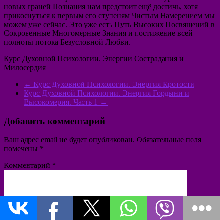
новых граней Познания нам предстоит ещё достичь, хотя
прикоснуться к первым его ступеням Чистым Намерением мы
можем уже сейчас. Это уже есть Путь Высоких Посвящений в
Сокровенные Многомерные Знания и постижение всей
полноты потока Безусловной Любви.
Курс Духовной Психологии. Энергии Сострадания и
Милосердия
←
Курс Духовной Психологии. Энергия Кротости
Курс Духовной Психологии. Энергия Гордыни и
Высокомерия. Часть 1
→
Добавить комментарий
Ваш адрес email не будет опубликован.
Обязательные поля
помечены
*
Комментарий
*