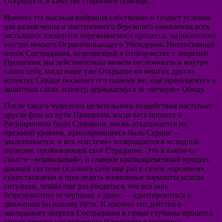
Открытого, в качестве сторонней помощи.
Именно эта высокая вибрация собственно и создает условия
для размягчения и постепенного бережного оживления всех
застывших элементов переживаемого процесса, зацикленного
внутри некоего Ограничивающего Убеждения. Интенсивный
поток Сострадания, исцеляющий в сотворчестве с энергией
Прощения, мы действительно можем отслеживать и внутри
самих себя, когда наше уже Открытое во многих других
аспектах Сердце посылает его нашему же, ещё прячущемуся в
защитных слоях аспекту, держащемуся за «вечную» Обиду.
После такого чудесного целительного воздействия наступает
другая фаза на пути Прощения, когда весь процесс в
Расширенном было Сознании, вновь откатывается на
прежний уровень, приоткрывшееся было Сердце —
захлопывается, и вся «система» возвращается к исходной
позиции, проживающей своё Страдание. Это в каком-то
смысле «нормальный», и главное кратковременный процесс,
дающей системе Осознать себя ещё раз в своём «прежнем»
существовании и проследить возможные варианты исхода
ситуации, чтобы ещё раз убедиться, что все они
безрезультатно исчерпаны, а далее — адаптироваться к
движению по новому пути. И именно это действо и
закладывает энергия Сострадания в самые глубины процесса,
запускающего последующие Изменения в системно-