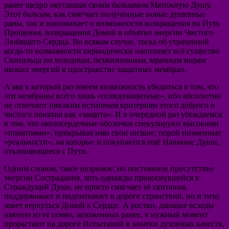
ранее щедро окутавшая своим бальзамом Мятежную Душу.
Этот бальзам, как смягчает полученные новые душевные
раны, так и напоминает о возможности возвращения на Путь
Прощения, возвращения Домой в объятия энергии Чистого
Любящего Сердца. Во всяком случае, тоска об утраченной
когда-то возможности периодически наполняет всё существо
Скитальца по холодным, безжизненным, мрачным мирам
низких энергий в пространстве защитных мембран.
А мы в который раз имеем возможность убедиться в том, что
эти мембраны всего лишь «псевдозащитные», ибо абсолютно
не отвечают никаким истинным критериям этого доброго и
чистого понятия как «защита». И в очередной раз убеждаемся
в том, что околосердечные оболочки спекулируют высокими
«понятиями», прикрывая ими свои низкие, порой низменные
«реальности», на которые и покупаются ещё Наивные Души,
отклоняющиеся с Пути.
Одним словом, такое незримое, но постоянное присутствие
энергии Сострадания, хоть однажды прикоснувшейся к
Страждущей Душе, не просто смягчает её скитания,
поддерживает и подпитывает в дороге странствий, но и тихо
зовет вернуться Домой в Сердце. А ростки, дающие всходы
именно из её семян, заложенных ранее, в нужный момент
прорастают на дороге Испытаний в зачатки духовных качеств,