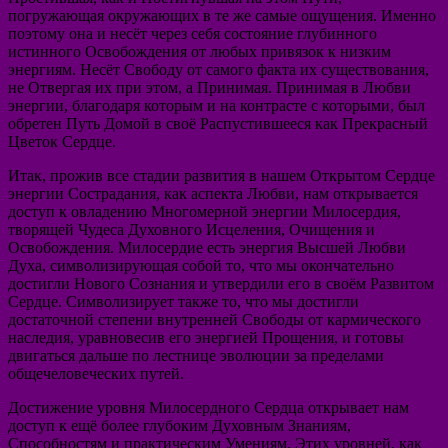
погружающая окружающих в те же самые ощущения. Именно
поэтому она и несёт через себя состояние глубинного
истинного Освобождения от любых привязок к низким
энергиям. Несёт Свободу от самого факта их существования,
не Отвергая их при этом, а Принимая. Принимая в Любви
энергии, благодаря которым и на контрасте с которыми, был
обретен Путь Домой в своё Распустившееся как Прекрасный
Цветок Сердце.
Итак, прожив все стадии развития в нашем Открытом Сердце
энергии Сострадания, как аспекта Любви, нам открывается
доступ к овладению Многомерной энергии Милосердия,
творящей Чудеса Духовного Исцеления, Очищения и
Освобождения. Милосердие есть энергия Высшей Любви
Духа, символизирующая собой то, что мы окончательно
достигли Нового Сознания и утвердили его в своём Развитом
Сердце. Символизирует также то, что мы достигли
достаточной степени внутренней Свободы от кармического
наследия, уравновесив его энергией Прощения, и готовы
двигаться дальше по лестнице эволюции за пределами
общечеловеческих путей.
Достижение уровня Милосердного Сердца открывает нам
доступ к ещё более глубоким Духовным Знаниям,
Способностям и практическим Умениям. Этих уровней, как