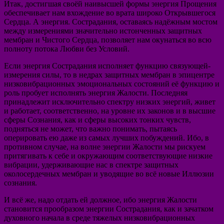
Итак, достигшая своёй наивысшей формы энергия Прощения
обеспечивает нам вхождение во врата широко Открывшегося
Сердца. А энергия. Сострадания, оставаясь надёжным мостом
между измерениями значительно истонченных защитных
мембран и Чистого Сердца, позволяет нам окунаться во всю
полноту потока Любви без Условий.
Если энергия Сострадания исполняет функцию связующей-
измерения силы, то в недрах защитных мембран в эпицентре
низковибрационных эмоциональных состояний её функцию и
роль пробует исполнять энергия Жалости. Последняя
принадлежит исключительно спектру низких энергий, живет
и работает, соответственно, на уровне их законов и в высшие
сферы Сознания, как и сферы высоких тонких чувств,
подняться не может, что важно понимать, пытаясь
оперировать ею даже из самых лучших побуждений. Ибо, в
противном случае, на волне энергии Жалости мы рискуем
притягивать к себе и окружающим соответствующие низкие
вибрации, удерживающие нас в спектре защитных
околосердечных мембран и уводящие во всё новые Иллюзии
сознания.
И всё же, надо отдать ей должное, ибо энергия Жалости
становится прообразом энергии Сострадания, как и зачатком
духовного начала в среде тяжелых низковибрационных