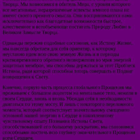
Творца. Мы возносимся в обитель Мира, с уровня которого
все негативные, неразрешенные аспекты земного плана не
имеют своего прежнего смысла. Они воспринимаются нами
исключительно как благодатные возможности быстрее,
качественнее и всеобъемлюще постигать Природу Любви в
Великом Замысле Творца.
Однажды пережив подобные состояния, как Истину Жизни,
мы навсегда обретаем для себя ориентир, к которому
неустанно идем всю свою земную Жизнь и в периоды
кратковременного обратного низвержения во мрак энергий
защитных мембран, мы способны держаться за этот Проблеск
Истины, ради которой способны теперь совершать и Подвиг
возвращения к Свету.
Конечно, первую часть процесса глобального Прощения мы
проживаем с большим акцентом на ментальное тело, нежели в
своем Сердце, вновь и вновь Убеждая себя в необходимости
двигаться по этому мосту. И лишь с некоторого переломного
момента, который соответствует значительному смещению
основной нашей энергии в Сердце и накопленному
чувственному опыту Познания Истины Света,
способствовавшей его большему раскрытию, мы становимся
способными постичь всю глубину окончательного Прощения
всем Сердцем.