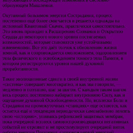
образующем Мышлении.
Окутанный бальзамом энергии Сострадания, процесс
постепенно ещё более смягчается и решается однажды на
истинный Квантовый Скачек, практически самостоятельно.
Это вновь приводит к Расширению Сознания и Открытию
Сердца до некоторого нового уровня постигаемых
возможностей, которые становятся уже устойчивыми
изменениями. Все это даёт толчок к обновлению жизни
земной, как и сопровождается омоложением, оздоровлением
тела физического и освобождением тонкого тела Памяти, в
котором регистрируются уровни нашей духовной
проработанности.
Такие эволюционные сдвиги в своей внутренней жизни
«система» совершает многократно, и как мы говорили, —
медленно и поэтапно, шаг за шагом. С каждым таким шагом
весь процесс постепенно набирает внутреннюю Силу, как и
ощущение духовной Освобожденности. Но, всплески Боли и
Страдания на промежуточных «станциях» еще остаются, как
остается ещё и тенденция периодически самозабвенно лелеять
свою «историю», упиваясь рефлексией защитных мембран,
пока очередной всплеск самовоспроизводящихся негативных
событий не отрезвит и не простимулирует очередной виток
работы энергии Прощения, сопровождаемой энергией