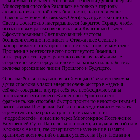
Такой момент искреннего призыва Раненой Душой энергия
Милосердия способна Различать не только в периоды
активно-проявленной нестабильности, но и во внешне
«благополучной» обстановке. Она фокусирует свой поток
Света в достаточно настрадавшееся Закрытое Сердце, чтобы
быть готовым разом совершить свой Квантовый Скачек.
Сфокусированный Свет высочайшей частоты
беспрепятственно проникает в Страждущее Сердце и
разворачивает в этом пространстве весь готовый комплекс
Прощения в контексте всего постигнутого Знания, и
интегрирует его, одновременно совершая необходимые
энергетические «переустановки» на разных планах Бытия,
включая временные линии Прошлого и Будущего.
Ошеломлённая и окутанная всей мощью Света исцеляемая
Душа способна в такой энергии очень быстро в «здесь и
сейчас» совершать внутри себя все необходимые этапы
постижения сути своего Жизненного Урока или его
фрагмента, как способна быстро пройти по недостижимым ей
ранее этапам Прощения. Всё это происходит можно сказать
стремительно, без рассматривания и смакования
«подробностей», а именно через Многомерное Постижение
Внутренней Сути. Параллельно происходит духовная работа в
Хрониках Акаши, где совершаются изменения в Памяти
хранимых достижений о наших успехах на Пути Познания