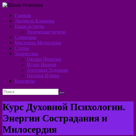
Перейти
к
Главная
содержимому
Школа
Людмила Клачкова
Наши встречи
Познания
Творческие вечера
Семинары
Алхимия
Мистерии-Медитации
Духа
Статьи
Творчество
Оксана Иванова
Игорь Иванов
Ангелина Тодорова
Наталья Итяева
Контакты
Курс Духовной Психологии.
Энергии Сострадания и
Милосердия