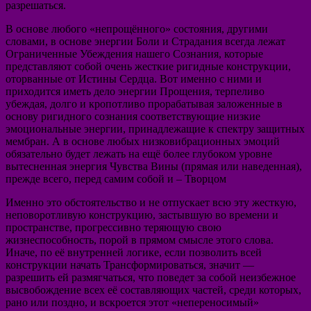
разрешаться.
В основе любого «непрощённого» состояния, другими
словами, в основе энергии Боли и Страдания всегда лежат
Ограниченные Убеждения нашего Сознания, которые
представляют собой очень жесткие ригидные конструкции,
оторванные от Истины Сердца. Вот именно с ними и
приходится иметь дело энергии Прощения, терпеливо
убеждая, долго и кропотливо прорабатывая заложенные в
основу ригидного сознания соответствующие низкие
эмоциональные энергии, принадлежащие к спектру защитных
мембран. А в основе любых низковибрационных эмоций
обязательно будет лежать на ещё более глубоком уровне
вытесненная энергия Чувства Вины (прямая или наведенная),
прежде всего, перед самим собой и – Творцом
Именно это обстоятельство и не отпускает всю эту жесткую,
неповоротливую конструкцию, застывшую во времени и
пространстве, прогрессивно теряющую свою
жизнеспособность, порой в прямом смысле этого слова.
Иначе, по её внутренней логике, если позволить всей
конструкции начать Трансформироваться, значит —
разрешить ей размягчаться, что поведет за собой неизбежное
высвобождение всех её составляющих частей, среди которых,
рано или поздно, и вскроется этот «непереносимый»