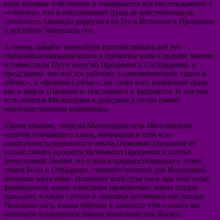
ради которых собственно и совершается всё это отклонение в
«сторону», что и обеспечивает Душе её действительную
готовность однажды вернуться на Путь Истинного Прощения
и достойно Завершить его.
А теперь давайте попробуем прочувствовать всё это
глубочайше-проработанное и прожитое всем Сердцем Знание
о совместном Пути энергий Прощения и Сострадания, и
представим, что всё это работает в одномоментном «здесь и
сейчас», в «Вечном Сейчас», на стыке всех измерений сразу,
как и миров (Прошлого, Настоящего и Будущего). И это уже
есть энергия Милосердия в действии в своём самом
непосредственном выражении.
Таким образом, энергия Милосердия есть Многомерная
энергия тончайшего плана, вобравшая в себя всю
совокупность пережитого опыта Познания. Познания не
только самого процесса Истинного Прощения в потоке
Безусловной Любви, но и всего предшествовавшего этому
опыта Боли и Страдания, ставшего основой для Испытаний
низкими энергиями. Познание всей сути того, как этот опыт
формируется, какие очертания приобретает, какие стадии
проходит, в какие тупики и ловушки неизбежно нас вводит.
Познание того, каким образом в процессе этого опыта мы
начинаем открываться новым возможностям Жизни,