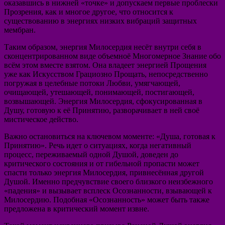
оказавшись в нижней «точке» и допускаем первые проблески
Прозрения, как и многое другое, что относится к
существованию в энергиях низких вибраций защитных
мембран.
Таким образом, энергия Милосердия несёт внутри себя в
сконцентрированном виде объемноё Многомерное Знание обо
всём этом вместе взятом. Она владеет энергией Прощения
уже как Искусством Грациозно Прощать, непосредственно
погружая в целебные потоки Любви, умягчающей,
очищающей, утешающей, понимающей, постигающей,
возвышающей. Энергия Милосердия, сфокусированная в
Душу, готовую к её Принятию, разворачивает в ней своё
мистическое действо.
Важно остановиться на ключевом моменте: «Душа, готовая к
Принятию». Речь идет о ситуациях, когда негативный
процесс, переживаемый одной Душой, доведен до
критического состояния и от гибельной пропасти может
спасти только энергия Милосердия, привнесённая другой
Душой. Именно предчувствие своего близкого неизбежного
«падения» и вызывает всплеск Осознанности, взывающей к
Милосердию. Подобная «Осознанность» может быть также
предложена в критический момент извне.