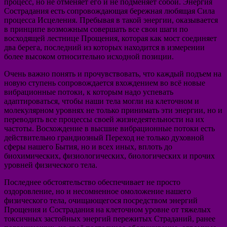
процесс, но не отменяет его и не подменяет собой. Энергия
Сострадания есть сопровождающая бережная любящая Сила
процесса Исцеления. Пребывая в такой энергии, оказывается
в принципе возможным совершать все свои шаги по
восходящей лестнице Прощения, которая как мост соединяет
два берега, последний из которых находится в измерении
более высоком относительно исходной позиции.
Очень важно понять и прочувствовать, что каждый подъем на
новую ступень сопровождается вхождением во всё новые
вибрационные потоки, к которым надо успевать
адаптироваться, чтобы наши тела могли на клеточном и
молекулярном уровнях не только принимать эти энергии, но и
переводить все процессы своей жизнедеятельности на их
частоты. Восхождение в высшие вибрационные потоки есть
действительно грандиозный Переход не только духовной
сферы нашего Бытия, но и всех иных, вплоть до
биохимических, физиологических, биологических и прочих
уровней физического тела.
Последнее обстоятельство обеспечивает не просто
оздоровление, но и несомненное омоложение нашего
физического тела, очищающегося посредством энергий
Прощения и Сострадания на клеточном уровне от тяжелых
токсичных застойных энергий пережитых Страданий, ранее