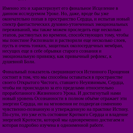
Именно это и характеризует его финальное Исцеление в
данном исследуемом Уроке. Но, даже, вроде бы уже
окончательно попав в пространство Сердца, и испытав новый
спектр фантастических духовно-утонченных эмоциональных
переживаний, мы также можем проследить еще несколько
этапов, растянутых во времени, способствующих тому, чтобы
мы поистине Распознали и растворили еще несколько слоев,
пусть и очень тонких, защитных околосердечных мембран,
несущих еще в себе обрывки старого сознания и
эмоциональную привязку, как привычный рефлекс, к
душевной Боли.
Финальный показатель свершившегося Истинного Прощения
состоит в том, что мы способны оставаться в пространстве
своего Открытого Чистого, ставшего Неуязвимым, Сердца,
чтобы ни происходило за его пределами относительно
проработанного Жизненного Урока. И достигнутый нами
новый уровень Осознанности в полном объёме отражает эти
энергии Сердца, ни на мгновения не подвергая сомнению
чувственно-познанную и утвержденную на практике Истину.
По-сути, это уже есть состояние Кроткого Сердца и владение
энергией Кротости, которой мы одновременно достигаем и
которая подробно изучена в одноименной работе.