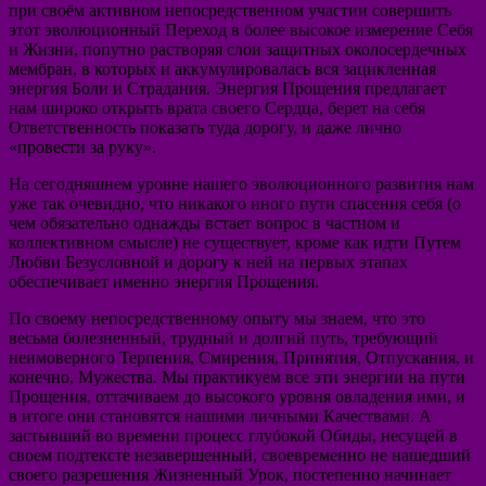
при своём активном непосредственном участии совершить
этот эволюционный Переход в более высокое измерение Себя
и Жизни, попутно растворяя слои защитных околосердечных
мембран, в которых и аккумулировалась вся зацикленная
энергия Боли и Страдания. Энергия Прощения предлагает
нам широко открыть врата своего Сердца, берет на себя
Ответственность показать туда дорогу, и даже лично
«провести за руку».
На сегодняшнем уровне нашего эволюционного развития нам
уже так очевидно, что никакого иного пути спасения себя (о
чем обязательно однажды встает вопрос в частном и
коллективном смысле) не существует, кроме как идти Путем
Любви Безусловной и дорогу к ней на первых этапах
обеспечивает именно энергия Прощения.
По своему непосредственному опыту мы знаем, что это
весьма болезненный, трудный и долгий путь, требующий
неимоверного Терпения, Смирения, Принятия, Отпускания, и
конечно, Мужества. Мы практикуем все эти энергии на пути
Прощения, оттачиваем до высокого уровня овладения ими, и
в итоге они становятся нашими личными Качествами. А
застывший во времени процесс глубокой Обиды, несущей в
своем подтексте незавершенный, своевременно не нашедший
своего разрешения Жизненный Урок, постепенно начинает