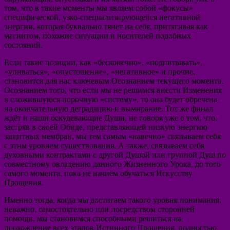
том, что в такие моменты мы являем собой «фокусы»
специфической, узко-специализирующейся негативной
энергии, которая буквально тянет на себя, притягивая как
магнитом, похожие ситуации и носителей подобных
состояний.
Если такие позиции, как «бесконечно», «подпитывать»,
«упиваться», «опустошение», «негативное» и прочие,
становится для нас ключевым Осознанием текущего момента.
Осознанием того, что если мы не решимся внести Изменения
в сложившуюся порочную «систему», то она будет обречена
на окончательную деградацию и вымирание. Тот же финал
ждёт и наши оскудевающие Души, не говоря уже о том, что,
застряв в своей Обиде, представляющей низкую энергию
защитных мембран, мы тем самым «навечно» связываем себя
с этим уровнем существования. А также, связываем себя
духовными контрактами с другой Душой или группой Душ по
совместному овладению данного Жизненного Урока, до того
самого момента, пока не начнём обучаться Искусству
Прощения.
Именно тогда, когда мы достигаем такого уровня понимания,
неважно, самостоятельно или посредством сторонней
помощи, мы становимся способными решиться на
прохождение всех этапов Истинного Прощения, полностью