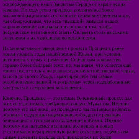
освобождающего наши Закрытые Сердца от кармических
завалов. По ходу этого процесса, достигая всё более
высоковибрационных состояний в своём внутреннем мире,
мы обнаруживаем, что весь «высший» замысел наших
«приключений» изначально и состоял в том, чтобы
посредством негативного опыта Овладеть столь высокими
энергиями и их чудесными возможностями.
На окончательное завершение процесса Прощения ранее
могли уходить годы нашей земной Жизни, при условии
истинного к этому стремления. Сейчас нам подвластен
гораздо более быстрый темп, но, мы знаем, что остается ещё
много тех, кто так и не решился достичь этой заветной черты,
вплоть до своего Ухода, гарантируя себе тем самым
возобновление данной «программы» через недоработанные
контракты в следующем воплощении…
Конечно, Прощение — это весьма болезненный процесс для
всех её участников, требующий нашего Мужества. Именно
поэтому его всячески, до последнего мы пытаемся избегать,
обходить, судорожно ищем какие-либо другие решения
безвыходного тупикового положения в Жизни. Именно
поэтому мы пытаемся втягивать всё новых и новых
участников в неразрешенную ранее ситуацию, надеясь тем
самым изменить расклад сил, прикрыться их более