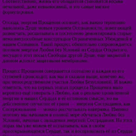
Соответственно, жизнь его обладателя становится весьма
печальной, даже невыносимой, и это самые мягкие
формулировки.
Отсюда, энергия Прощения осознает, как важно терпеливо
наполнять Душу новым уровнем Осознанности, помогающей
размягчать, расшатывать и постепенно демонтировать старые
нежизнеспособные конструкции Ограниченных Убеждений в
нашем Сознании. Такой процесс обязательно сопровождается
потоком энергии Любви без Условий из Сердца Открытого,
несущего этот посыл Свободы другой Душе, еще закрытой в
данном аспекте защитными мембранами.
Процесс Прощения совершается поэтапно и каждая из его
ступеней происходит, как мы и сказали выше, конечно же,
при непосредственном участии Любви Безусловной. И важно
отметить, что на первых этапах процесса Прощения мало
вероятно ещё говорить о Любви, как о реально проявленной
энергии в наших Сердцах в её истинном смысле, но на
действенное соучастие её грани — энергии Сострадания, как
Сопереживания — можно рассчитывать наверняка. Именно
поэтому мы начинаем в полной мере обучаться Любви без
Условий, начиная с овладения энергией Сострадания. На этих
порах мы уже можем её испытывать, как в своём
приоткрывающемся Сердце, так и воспринимать её из Сердца