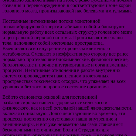
сознания и перевозбужденной в соответствующей зоне корой
головного мозга, пронизывающей нас болевыми импульсами.
Постоянные интенсивные потоки монотонной
низковибрирующей энергии забивают собой и блокируют
нормальную работу всех остальных структур головного мозга
и центральной нервной системы. Пронизывают все наши
тела, наполняют собой клеточные пространства.
Вмешиваются во внутренние процессы клеточного
метаболизма. Смещают в неэффективную сторону все ранее
нормально-протекающие биохимические, физиологические,
биологические и прочие внутриорганные и организменные
процессы. Негативные отклонения в работе внутренних
систем сопровождаются накоплением в клеточных
пространствах токсических отходов, что утяжеляет на всех
уровнях и без того непростое состояние организма.
Всё это становится основой для постепенной
разбалансировки нашего здоровья психического и
физического, как и всей остальной нашей жизнедеятельности,
включая социальную. Долго действующие во времени, эти
процессы постепенно опустошают наши внутренние и
внешние миры, и вот уже незаметно мы сами становимся
бесконечными источниками Боли и Страдания для
окружающих, опустошая и их жизни тоже. Не говоря уже о