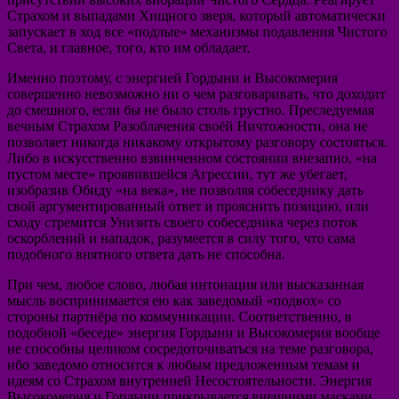
Страхом и выпадами Хищного зверя, который автоматически
запускает в ход все «подлые» механизмы подавления Чистого
Света, и главное, того, кто им обладает.
Именно поэтому, с энергией Гордыни и Высокомерия
совершенно невозможно ни о чем разговаривать, что доходит
до смешного, если бы не было столь грустно. Преследуемая
вечным Страхом Разоблачения своёй Ничтожности, она не
позволяет никогда никакому открытому разговору состояться.
Либо в искусственно взвинченном состоянии внезапно, «на
пустом месте» проявившейся Агрессии, тут же убегает,
изобразив Обиду «на века», не позволяя собеседнику дать
свой аргументированный ответ и прояснить позицию, или
сходу стремится Унизить своего собеседника через поток
оскорблений и нападок, разумеется в силу того, что сама
подобного внятного ответа дать не способна.
При чем, любое слово, любая интонация или высказанная
мысль воспринимается ею как заведомый «подвох» со
стороны партнёра по коммуникации. Соответственно, в
подобной «беседе» энергия Гордыни и Высокомерия вообще
не способны целиком сосредоточиваться на теме разговора,
ибо заведомо относится к любым предложенным темам и
идеям со Страхом внутренней Несостоятельности. Энергия
Высокомерия и Гордыни прикрывается внешними масками