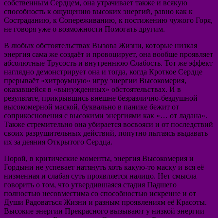
собственным Сердцем, она утрачивает также и всякую
способность к ощущению высоких энергий, равно как к
Состраданию, к Сопереживанию, к постижению чужого Горя,
не говоря уже о возможности Помогать другим.
В любых обстоятельствах Вызова Жизни, которые низкая
энергия сама же создаёт и провоцирует, она вообще проявляет
абсолютные Трусость и внутреннюю Слабость. Тот же эффект
наглядно демонстрирует она и тогда, когда Кроткое Сердце
прерываёт «хитроумную» игру энергии Высокомерия,
оказавшейся в «вынужденных» обстоятельствах. И в
результате, прикрывшись внешне безразлично-бездушной
высокомерной маской, буквально в панике бежит от
соприкосновения с высокими энергиями как «… от ладана».
Также стремительно она убирается восвояси и от последствий
своих разрушительных действий, попутно пытаясь выдавать
их за деяния Открытого Сердца.
Порой, в критические моменты, энергия Высокомерия и
Гордыни не успевает натянуть хоть какую-то маску и вся её
низменная и слабая суть проявляется налицо. Нет смысла
говорить о том, что утвердившаяся стадия Падшего
полностью несовместима со способностью искренне и от
Души Радоваться Жизни и разным проявлениям её Красоты.
Высокие энергии Прекрасного вызывают у низкой энергии