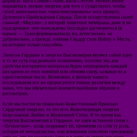
формуле: Быть Самим Собой, Быть Светом. Можно иначе
выразиться, низкие энергии для того и существуют, чтобы
своей деятельностью «простимулировать» весь процесс
Духовного Пробуждения Сердца. После осуществления своей
главной «Миссии», о которой защитные мембраны даже и не
подозревают, они вынуждены бесследно раствориться (в
идеале — Трансформироваться), но, естественно, не
добровольно, а прежде, навязав Сердцу свои Войну и Месть,
на которые только способны.
Энергия Гордыни и энергия Высокомерия являют собой одну
и ту же суть под разными названиями, поэтому мы для
удобства восприятия материала будем оперировать каждый
раз одним из этих понятий или обоими сразу, называя их в
единственном числе. Возможно, к финалу нашего
исследования все же прорисуются тонкие различия между
ними, что мы обязательно внимательнейшим образом и
рассмотрим.
Если мы постигли правильно Божественный Принцип
Сердечной энергии, то это есть Животворящая энергия
Безусловной Любви и Жизненной Силы. В то время как
энергия Высокомерия и Гордыни, не имея истинной связи с
«Вечностью», лишь подражает ей, примеряя на себя ту роль,
которая ей неподвластна, или коварным способом присваивая
себе то, что не создавала сама и к чему не имеет никакого