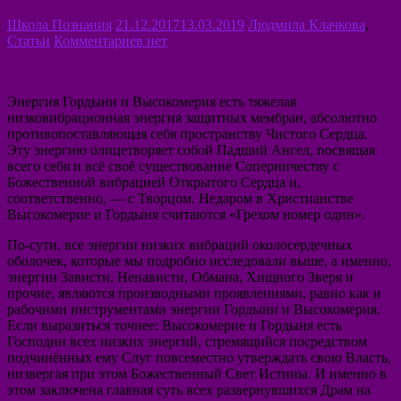
Школа Познания
21.12.2017
13.03.2019
Людмила Клачкова
,
Статьи
Комментариев нет
Энергия Гордыни и Высокомерия есть тяжелая
низковибрационная энергия защитных мембран, абсолютно
противопоставляющая себя пространству Чистого Сердца.
Эту энергию олицетворяет собой Падший Ангел, посвящая
всего себя и всё своё существование Соперничеству с
Божественной вибрацией Открытого Сердца и,
соответственно, — с Творцом. Недаром в Христианстве
Высокомерие и Гордыня считаются «Грехом номер один».
По-сути, все энергии низких вибраций околосердечных
оболочек, которые мы подробно исследовали выше, а именно,
энергии Зависти, Ненависти, Обмана, Хищного Зверя и
прочие, являются производными проявлениями, равно как и
рабочими инструментами энергии Гордыни и Высокомерия.
Если выразиться точнее: Высокомерие и Гордыня есть
Господин всех низких энергий, стремящийся посредством
подчинённых ему Слуг повсеместно утверждать свою Власть,
низвергая при этом Божественный Свет Истины. И именно в
этом заключена главная суть всех развернувшихся Драм на