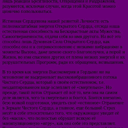
лишь реакции Брезгливости, Отвращения и Раздражения,
разумеется, исключая случаи, когда этой Красотой можно
цинично попользоваться.
Истинная Сердцевина нашей развитой Личности есть
полномасштабная энергия Открытого Сердца, отсюда наша
естественная способность на Бескорыстные акты Мужества,
Самоотверженности, отдачи себя во имя другого. На всё это
способна лишь Духовная Сила Открытого Сердца, как
способна она и к соприкосновению с низкими вибрациями в
моменты Вызова, даже ценою своего благополучия, а порой и
Жизни, во имя спасения других от плена низких энергий и их
разрушительных Программ, ради их обращения, возвышения.
В то время как энергия Высокомерия и Гордыни ни на
мгновение не выдерживает высоковибрационного потока
Чистого Сердца, который в своём естественном, т.е.
неадаптированном виде ослепляет её «смертельно». Но
прежде, такой поток Отражает ей всё то, кем она на самом
деле является, чего та смертельно и боится. Боится внезапно,
безо всякой подготовки, увидеть своё «истинное» Отражение
в Зеркале Чистого Сердца, а главное, еще больший Страх
несёт в себе относительно того, что окружающие увидят её
без «масок», что полностью обрушит всякую её
манипуляционную «игру», как она себе это представляет.