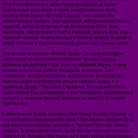
Они Распознают их и затем перерабатывают до более
приемлемых состояний в своём энергетическом поле,
посредством своего Чистого Сердца. Тем самым они
обеспечивают процесс, как минимум, нейтрализации низких
энергий, которые встречают на Жизненном Пути. Как
максимум, обеспечивают Рост и Развитие других Душ, ещё в
большой степени подверженных влиянию низких энергий и
менее готовых к самостоятельной работе над самими собой.
Это весьма непростая «Работа Души», которая регулярно
происходит во внутренних Обителях Чистых Сердец,
неважно как выглядит при этом их внешняя Жизнь. Очень
важная и почетная работа по меркам духовным. Они
совершают это Интуитивно и, естественно, Бескорыстно,
просто следуя внутреннему посылу своего Сердца. Со
временем Души, с Чистыми Сердцами, Распознают в этом
своё главное Предназначение и уже Осознанно включаются в
процесс Служения Целому, достигая на этом Пути своего
Мастерства.
Самая важная Задача, которая стоит перед такими Душами —
это постоянно поддерживать связь с Высшими Сферами Духа,
для этого ответственно заботясь о Чистоте Обители своего
Сердца. В этом ключе такие Души высоко чувствительны к
Творчеству больших Мастеров, да и сами всегда испытывают