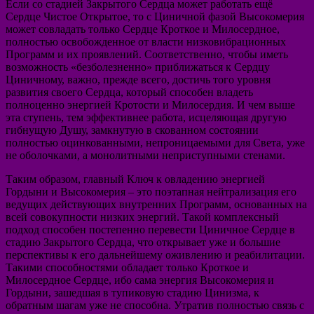
Если со стадией Закрытого Сердца может работать ещё
Сердце Чистое Открытое, то с Циничной фазой Высокомерия
может совладать только Сердце Кроткое и Милосердное,
полностью освобожденное от власти низковибрационных
Программ и их проявлений. Соответственно, чтобы иметь
возможность «безболезненно» приближаться к Сердцу
Циничному, важно, прежде всего, достичь того уровня
развития своего Сердца, который способен владеть
полноценно энергией Кротости и Милосердия. И чем выше
эта ступень, тем эффективнее работа, исцеляющая другую
гибнущую Душу, замкнутую в скованном состоянии
полностью оцинкованными, непроницаемыми для Света, уже
не оболочками, а монолитными неприступными стенами.
Таким образом, главный Ключ к овладению энергией
Гордыни и Высокомерия – это поэтапная нейтрализация его
ведущих действующих внутренних Программ, основанных на
всей совокупности низких энергий. Такой комплексный
подход способен постепенно перевести Циничное Сердце в
стадию Закрытого Сердца, что открывает уже и большие
перспективы к его дальнейшему оживлению и реабилитации.
Такими способностями обладает только Кроткое и
Милосердное Сердце, ибо сама энергия Высокомерия и
Гордыни, зашедшая в тупиковую стадию Цинизма, к
обратным шагам уже не способна. Утратив полностью связь с