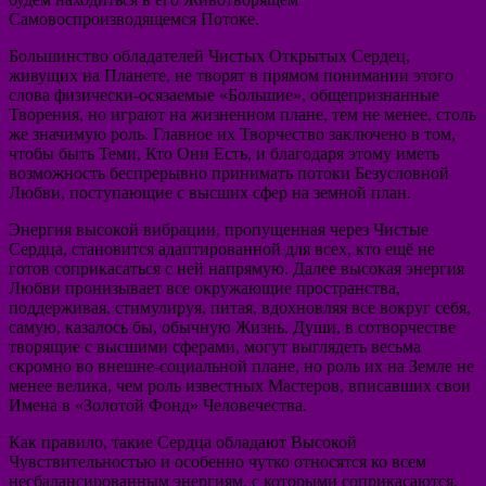
Самовоспроизводящемся Потоке.
Большинство обладателей Чистых Открытых Сердец,
живущих на Планете, не творят в прямом понимании этого
слова физически-осязаемые «Большие», общепризнанные
Творения, но играют на жизненном плане, тем не менее, столь
же значимую роль. Главное их Творчество заключено в том,
чтобы быть Теми, Кто Они Есть, и благодаря этому иметь
возможность беспрерывно принимать потоки Безусловной
Любви, поступающие с высших сфер на земной план.
Энергия высокой вибрации, пропущенная через Чистые
Сердца, становится адаптированной для всех, кто ещё не
готов соприкасаться с ней напрямую. Далее высокая энергия
Любви пронизывает все окружающие пространства,
поддерживая, стимулируя, питая, вдохновляя все вокруг себя,
самую, казалось бы, обычную Жизнь. Души, в сотворчестве
творящие с высшими сферами, могут выглядеть весьма
скромно во внешне-социальной плане, но роль их на Земле не
менее велика, чем роль известных Мастеров, вписавших свои
Имена в «Золотой Фонд» Человечества.
Как правило, такие Сердца обладают Высокой
Чувствительностью и особенно чутко относятся ко всем
несбалансированным энергиям, с которыми соприкасаются.