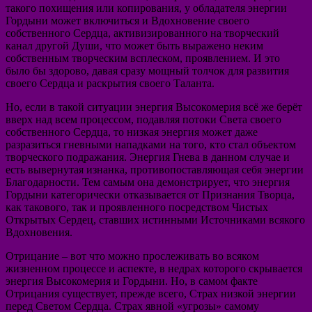
такого похищения или копирования, у обладателя энергии
Гордыни может включиться и Вдохновение своего
собственного Сердца, активизированного на творческий
канал другой Души, что может быть выражено неким
собственным творческим всплеском, проявлением. И это
было бы здорово, давая сразу мощный толчок для развития
своего Сердца и раскрытия своего Таланта.
Но, если в такой ситуации энергия Высокомерия всё же берёт
вверх над всем процессом, подавляя потоки Света своего
собственного Сердца, то низкая энергия может даже
разразиться гневными нападками на того, кто стал объектом
творческого подражания. Энергия Гнева в данном случае и
есть вывернутая изнанка, противопоставляющая себя энергии
Благодарности. Тем самым она демонстрирует, что энергия
Гордыни категорически отказывается от Признания Творца,
как такового, так и проявленного посредством Чистых
Открытых Сердец, ставших истинными Источниками всякого
Вдохновения.
Отрицание – вот что можно прослеживать во всяком
жизненном процессе и аспекте, в недрах которого скрывается
энергия Высокомерия и Гордыни. Но, в самом факте
Отрицания существует, прежде всего, Страх низкой энергии
перед Светом Сердца. Страх явной «угрозы» самому