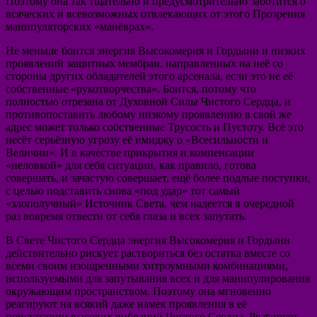
Поэтому она так тщательно и предусмотрительно заботится о
всяческих и всевозможных отвлекающих от этого Прозрения
манипуляторских «манёврах».
Не меньше боится энергия Высокомерия и Гордыни и низких
проявлений защитных мембран, направленных на неё со
стороны других обладателей этого арсенала, если это не её
собственные «рукотворчества». Боится, потому что
полностью отрезана от Духовной Силы Чистого Сердца, и
противопоставить любому низкому проявлению в свой же
адрес может только собственные Трусость и Пустоту. Всё это
несёт серьёзную угрозу её имиджу о «Всесильности и
Величии». И в качестве прикрытия и компенсации
«неловкой» для себя ситуации, как правило, готова
совершать, и зачастую совершает, ещё более подлые поступки,
с целью подставить снова «под удар» тот самый
«злополучный» Источник Света, чем надеется в очередной
раз вовремя отвести от себя глаза и всех запутать.
В Свете Чистого Сердца энергия Высокомерия и Гордыни
действительно рискует раствориться без остатка вместе со
всеми своим изощренными хитроумными комбинациями,
используемыми для запутывания всех и для манипулирования
окружающим пространством. Поэтому она мгновенно
реагируют на всякий даже намек проявления в её
присутствии высоких вибраций Чистого Сердца. Реагирует