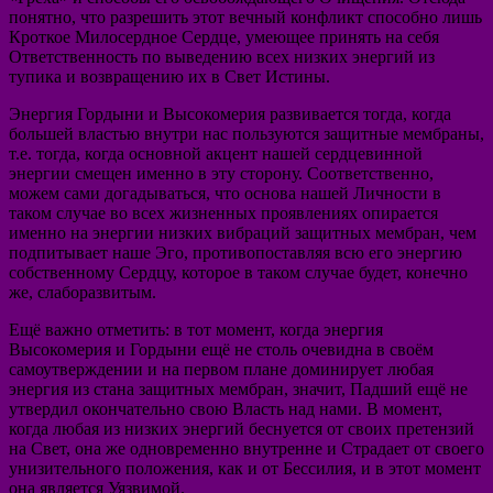
понятно, что разрешить этот вечный конфликт способно лишь
Кроткое Милосердное Сердце, умеющее принять на себя
Ответственность по выведению всех низких энергий из
тупика и возвращению их в Свет Истины.
Энергия Гордыни и Высокомерия развивается тогда, когда
большей властью внутри нас пользуются защитные мембраны,
т.е. тогда, когда основной акцент нашей сердцевинной
энергии смещен именно в эту сторону. Соответственно,
можем сами догадываться, что основа нашей Личности в
таком случае во всех жизненных проявлениях опирается
именно на энергии низких вибраций защитных мембран, чем
подпитывает наше Эго, противопоставляя всю его энергию
собственному Сердцу, которое в таком случае будет, конечно
же, слаборазвитым.
Ещё важно отметить: в тот момент, когда энергия
Высокомерия и Гордыни ещё не столь очевидна в своём
самоутверждении и на первом плане доминирует любая
энергия из стана защитных мембран, значит, Падший ещё не
утвердил окончательно свою Власть над нами. В момент,
когда любая из низких энергий беснуется от своих претензий
на Свет, она же одновременно внутренне и Страдает от своего
унизительного положения, как и от Бессилия, и в этот момент
она является Уязвимой.