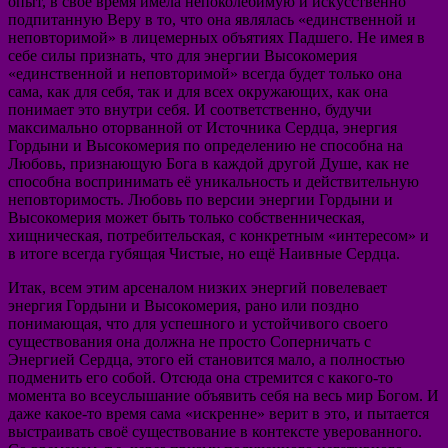
опыт, в своё время имела непоколебимую и искусственно
подпитанную Веру в то, что она являлась «единственной и
неповторимой» в лицемерных объятиях Падшего. Не имея в
себе силы признать, что для энергии Высокомерия
«единственной и неповторимой» всегда будет только она
сама, как для себя, так и для всех окружающих, как она
понимает это внутри себя. И соответственно, будучи
максимально оторванной от Источника Сердца, энергия
Гордыни и Высокомерия по определению не способна на
Любовь, признающую Бога в каждой другой Душе, как не
способна воспринимать её уникальность и действительную
неповторимость. Любовь по версии энергии Гордыни и
Высокомерия может быть только собственническая,
хищническая, потребительская, с конкретным «интересом» и
в итоге всегда губящая Чистые, но ещё Наивные Сердца.
Итак, всем этим арсеналом низких энергий повелевает
энергия Гордыни и Высокомерия, рано или поздно
понимающая, что для успешного и устойчивого своего
существования она должна не просто Соперничать с
Энергией Сердца, этого ей становится мало, а полностью
подменить его собой. Отсюда она стремится с какого-то
момента во всеуслышание объявить себя на весь мир Богом. И
даже какое-то время сама «искренне» верит в это, и пытается
выстраивать своё существование в контексте уверованного.