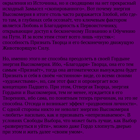
окрыления из Источника, но и сводящими на нет прекрасный
исходный Замысел «скопированного». Вот почему энергия
Высокомерия в итоге столь часто разражается Злобой, ибо где-
то там, в глубинах себя осознаёт, что ключевым фактором
является Любовь и Благодарность к Первоисточнику,
открывающие доступ к бесконечному Познанию и Обучению
на Пути. И за всем этим стоит всего лишь «пустяк»:
способность Признать Творца и его бесконечную движущую
Животворящую Силу.
Но, именно этого не способна преодолеть в своей Гордыне
энергия Высокомерия. Ибо, «Благодаря» Творца, она его тем
самым «Признаёт», тогда она автоматически вынуждена будет
Признать и себя в своём «истинном» виде, со всеми своими
«художествами», но, сам этот факт и опровергает всю
концепцию Падшего. При этом, Отвергая Творца, энергия
Гордыни и Высокомерия, тем не менее, нуждается в его
Творениях, ибо сама, по понятным теперь причинам, на это не
способна. Отсюда и возникает эффект «раздвоения личности».
С одной стороны никто не неволит энергию Высокомерия
«любить» насильно, как и признавать «непризнаваемое». В
условиях Свободы Выбора, что может быть лучше, как Выбор
«развернуться и уйти», можно даже Гордо хлопнуть дверью
при этом и жить далее «своим умом».