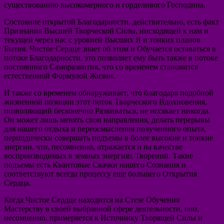
существованию высокомерного и горделивого Господина.
Состояние открытой Благодарности, действительно, есть факт
Признания Высшей Творческой Силы, нисходящей к нам и
текущей через нас с уровней Высших Я и тонких планов
Бытия. Чистое Сердце знает об этом и Обучается оставаться в
потоке Благодарности, это позволяет ему быть также в потоке
постоянного Саморазвития, что со временем становится
естественной Формулой Жизни.
И также со временем обнаруживает, что благодаря подобной
жизненной позиции этот поток Творческого Вдохновения,
позволяющий бесконечно Развиваться, не иссякает никогда.
Он может лишь менять свои направления, делать перерывы
для нашего отдыха и переосмысления полученного опыта,
периодически совершать подъемы в более высокие и тонкие
энергии, что, несомненно, отражается и на качестве
воспроизводимых в земных энергиях Творений. Такие
подъемы есть Квантовые Скачки нашего Сознания и
соответствуют всегда процессу еще большего Открытия
Сердца.
Когда Чистое Сердце находится на Стезе Обучения
Мастерству в своей выбранной сфере деятельности, оно,
несомненно, примеряется к Источнику Творящей Силы и