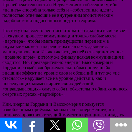
Пренебрежительности и Неуважения к собеседнику, ибо
«ценить» способна только себя и «собственные идеи»,
полностью отвечающие её внутренним эгоистическим
надобностям и подогнанным под это теориям.
Поэтому она вместо честного открытого диалога выискивает
в текущем процессе коммуникации только слабые места
«партнёра», чтобы иметь преимущества перед ним в
«нужный» момент посредством шантажа, давления,
манипулирования. И так как это для неё есть единственное
«правило игры», к этому же финалу всякая коммуникация и
сводится. Но, предварительно энергия Высокомерия и
Гордыни создаёт «доброжелательно-благополучный»
внешний эффект на уровне слов и обещаний и тут же «не
стесняясь» нарушает всё на уровне действий, как и
последующих комментариев своих действий,
«оправдывающих» самую себя и обязательно обвиняя во всех
смертных грехах «партнёров».
Или, энергия Гордыни и Высокомерия пользуется
излюбленным приёмом: нападать «на опережение», ни
позволяя прояснить текущий момент в принципе, ни задать
накопившиеся вопросы, ни считая необходимым
прослеживать последовательное изложение фактов,
аргументов и прочее, ни выслушать конструктивных