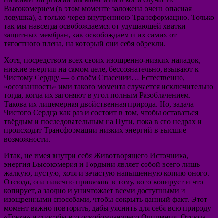
Высокомерием (в этом моменте заложена очень опасная
ловушка), а только через внутреннюю Трансформацию. Только
так мы навсегда освобождаемся от удушающей хватки
защитных мембран, как освобождаем и их самих от
тягостного плена, на который они себя обрекли.
Хотя, посредством всех своих изощренно-низких нападок,
низкие энергии на самом деле, бессознательно, взывают к
Чистому Сердцу — о своём Спасении… Естественно,
«осознанность» ими такого момента случается исключительно
тогда, когда их загоняют в угол полным Разоблачением.
Такова их лицемерная двойственная природа. Но, задача
Чистого Сердца как раз и состоит в том, чтобы оставаться
твёрдым и последовательным на Пути, пока в его недрах и
происходят Трансформации низких энергий в высшие
возможности.
Итак, не имея внутри себя Животворящего Источника,
энергия Высокомерия и Гордыни являет собой всего лишь
жалкую, пустую, хотя и зачастую напыщенную копию оного.
Отсюда, она навечно привязана к тому, кого копирует и что
копирует, а заодно и уничтожает всеми доступными и
изощренными способами, чтобы сокрыть данный факт. Этот
момент важно повторить, дабы уяснить для себя всю природу
«Греха» и способы его освобождающего Очищения. Отсюда