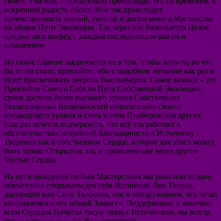
своего Учителя, и обязательно превосходит его со временем, к
искренней радости обоих. Ибо так происходит
преемственность знаний, умений и достигаемого Мастерства
на общем Пути Эволюции. Так через нас Развивается Целое,
продвигаясь вперёд с каждым последующим шагом и
поколением.
Но самое главное заключается не в том, чтобы кого-то, во что
бы то ни стало, превзойти, ибо в подобном желании как раз и
будет просвечивать энергия Высокомерия. Самое важное – это
Превзойти Самого Себя на Пути Собственной Эволюции,
сумев достичь более высокого уровня Собственных
Реализованных Возможностей относительно своего
предыдущего уровня и стать в этом Примером для других.
Еще раз хочется подчеркнуть, что всё это работает в
обстоятельствах искренней Благодарности к Источнику
Творения как в собственном Сердце, которое для этого может
быть только Открытом, так и проявленному через другие
Чистые Сердца.
На пути овладения любым Мастерством мы рано или поздно
обязательно открываем для себя Истинный Лик Творца,
дарующий нам Силу Творения, как и обнаруживаем, что четко
вписываемся в его общий Замысел. Поддерживая, и конечно,
всем Сердцем Почитая такую связь с Источником, мы всегда
будем находиться в его Животворящем