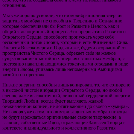
отношения.
Мы уже хорошо усвоили, что низковибрационная энергия
защитных мембран не способна к Творению и Созиданию,
которые обеспечивали бы Рост и Развитие Целого, как и
общий эволюционный процесс. Это прерогатива Развитого
Открытого Сердца, способного пропускать через себя
бесконечный поток Любви, который и есть Жизненная Сила.
Энергия Высокомерия и Гордыни же, будучи оторванной от
пространства Чистого Сердца, обрекает себя на жалкое
существование в застойных энергиях защитных мембран, с
постоянно накапливающимися токсичными отходами в виде
энергии Злобы, упиваясь лишь непомерными Амбициями
«взойти на престол».
Низкие энергии способны лишь копировать то, что сотворено
в высокой чистой вибрации Открытого Сердца, но любой
слепок, даже высокоточный, лишенный сердцевиной энергии
Творящей Любви, всегда будет выглядеть жалкой
безжизненной копией, не дотягивающей до своего «кумира».
Не говоря уже о том, что внутри защитных мембран никогда
не будут зарождаться оригинальные свежие творческие, а
главное, собственные Идеи, отражающие Замысел Творца в
контексте индивидуального и коллективного Развития.