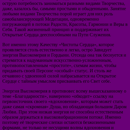
острую потребность заниматься разными видами Творчества,
даже, казалось бы, самыми простыми и обыденными. Занятие
любыми видами Творчества порой играет для них роль
самобалансирующей Медитации, одновременно
погружающей в потоки Радости, Красоты, Гармонии и Веры в
Себя. Такой жизненный принцип и поддерживает их
Открытые Сердца дееспособными на Пути Служения.
Вот именно этому Качеству «Чистоты Сердца», которое
проявляется столь естественно и легко, остро Завидует
энергия Высокомерия и Гордыни. Отсюда она так беснуется и
стремится к надуманным искусственно-усложненным,
противопоставленным «простоте», схемам жизни, чтобы
придавать своей Персоне «особый» статус. И столь же
отчаянно с удвоенной силой набрасывается на Открытое
Сердце с тайным умыслом присваивать его Свет себе.
Энергия Высокомерия в противовес всему вышесказанному о
теме «Благодарности», намеренно «обходит» ссылку на
первоисточник своего «вдохновения», которым может стать
даже самая «скромная» Душа, но обладающая большим Даром
Любви. При этом низкая энергия не способна естественным
образом держаться в высоковибрационном потоке. Именно
поэтому её творческие слепки остаются безжизненными
формами, не только не несущими волны вдохновения и