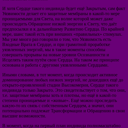
И хотя Сердце такого индивида будет ещё Закрытым, сам факт
Уязвимости делает его защитные мембраны в какой-то мере
проницаемыми для Света, на волне которой может даже
происходить Обращение низкой энергии к Свету, что даёт
предпосылки и к дальнейшему Развитию Сердца. По крайней
мере, шанс такой есть при внешних «правильных» стимулах.
Мы уже много раз говорили о том, что Уязвимость есть
Входные Врата в Сердце, и при грамотной проработке
уязвленных энергий, мы в такие моменты способны
совершать прорывы на новые уровни Осознанности и
Исцелять таким путём свои Сердца. На таком же принципе
основана и работа с другими уязвленными Сердцами.
Иными словами, в тот момент, когда происходит активное
доминирование любых низких энергий, не дошедших ещё до
открыто-проявленной стадии Высокомерия, Сердце такого
индивида только Закрыто. Это свидетельствует о том, что они,
т.е. защитные мембраны хоть и плотны, но ещё в какой-то
степени проницаемые и «живые». Ещё можно проследить
какую-то их связь с собственным Сердцем, а значит, они
потенциально подлежат Трансформации и Обращению в свои
высшие возможности.
В момент, когда на первый план индивида полномасштабно