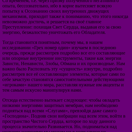
Со временем, т.е. через призму полученного негативного
опыта, бессознательно, ибо в корне вытесняет всякую
попытку к Осознанию своих внутренних движущих
механизмов, приходит также к пониманию, что этого никогда
невозможно достичь, и решается на своё главное
Преступление: похищая Свет Сердца, выдавая его за свою
энергию, безжалостно уничтожать его Обладателя.
Тогда становится понятным, почему мы, в нашем
исследовании «Грех номер один» изучаем в последнюю
очередь, прежде рассмотрев подробно все его составляющие
или опорные внутренние инструменты, такие как энергии
Зависти, Ненависти, Злобы, Обмана и их производные. Нам
важно было Распознать эту «сущность» изнутри, подробно
рассмотрев все её составляющие элементы, которые сами по
себе зачастую становятся самостоятельными действующими
«игроками» нашего мира, расставляя нужные им акценты и
тем самым искусно манипулируя нами.
Отсюда естественно вытекает следующее: чтобы овладеть
низкими энергиями защитных мембран, нам необходимо
подняться над всеми «Слугами», превзойдя даже самого
«Господина». Подняв свои вибрации над всем этим, войти в
пространство Чистого Сердца, которое по ходу данного
процесса значительно Развивается. Но, подниматься над
низкими энергиями мы можем ни в коем случае не