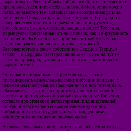
выравнивает себя с этой высокой энергией, что естественно и
правильно. Ассоциируя себя с энергией Мастерства можно
легко, но вместе с тем, совершая свои собственные усилия,
постепенно Овладевать творческим потоком. В результате
совершенствуются техники, механизмы, инструменты,
способности, умения, обеспечивающие процесс Творения,
формируется собственный стиль и почерк, как и виртуозность
исполнения. Всё это в итоге приводит к тому, что Душа,
развивающаяся в творческом потоке с открытой
Благодарностью в своём собственном Сердце к Творцу, а
также — к Сердцам Мастеров, явившимся к ней на пути в
качестве примеров, сумевших заземлять высокие энергии,
вырастает сама.
Осторожно с терминами. «Приземлять» — значит
профанировать изначально высокие вибрации в низкие, с
искажением и деградацией заложенного в них потенциала.
«Заземлять» — это значит принимать энергии высокой
частоты и претворять их в земные проявленные Творения,
оставляя при этом свой неповторимый индивидуальный
почерк, и максимально сохраняя заложенную в них
вибрационную чистоту, доступную последующему
чувственному восприятию окружающими.
В таком случае высоковибрационная энергия тонких сфер,