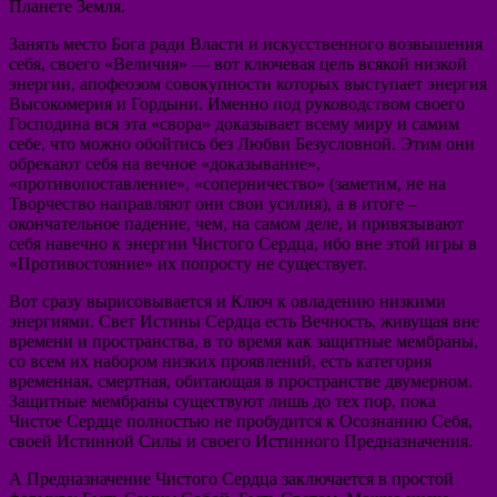
Планете Земля.
Занять место Бога ради Власти и искусственного возвышения
себя, своего «Величия» — вот ключевая цель всякой низкой
энергии, апофеозом совокупности которых выступает энергия
Высокомерия и Гордыни. Именно под руководством своего
Господина вся эта «свора» доказывает всему миру и самим
себе, что можно обойтись без Любви Безусловной. Этим они
обрекают себя на вечное «доказывание»,
«противопоставление», «соперничество» (заметим, не на
Творчество направляют они свои усилия), а в итоге –
окончательное падение, чем, на самом деле, и привязывают
себя навечно к энергии Чистого Сердца, ибо вне этой игры в
«Противостояние» их попросту не существует.
Вот сразу вырисовывается и Ключ к овладению низкими
энергиями. Свет Истины Сердца есть Вечность, живущая вне
времени и пространства, в то время как защитные мембраны,
со всем их набором низких проявлений, есть категория
временная, смертная, обитающая в пространстве двумерном.
Защитные мембраны существуют лишь до тех пор, пока
Чистое Сердце полностью не пробудится к Осознанию Себя,
своей Истинной Силы и своего Истинного Предназначения.
А Предназначение Чистого Сердца заключается в простой