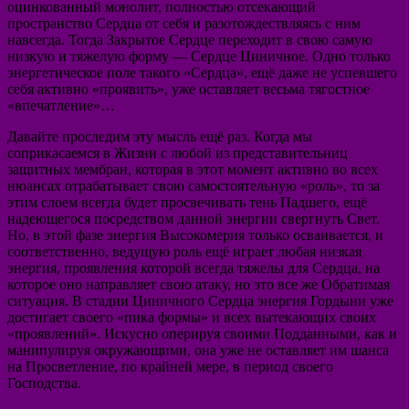
оцинкованный монолит, полностью отсекающий
пространство Сердца от себя и разотождествляясь с ним
навсегда. Тогда Закрытое Сердце переходит в свою самую
низкую и тяжелую форму — Сердце Циничное. Одно только
энергетическое поле такого «Сердца», ещё даже не успевшего
себя активно «проявить», уже оставляет весьма тягостное
«впечатление»…
Давайте проследим эту мысль ещё раз. Когда мы
соприкасаемся в Жизни с любой из представительниц
защитных мембран, которая в этот момент активно во всех
нюансах отрабатывает свою самостоятельную «роль», то за
этим слоем всегда будет просвечивать тень Падшего, ещё
надеющегося посредством данной энергии свергнуть Свет.
Но, в этой фазе энергия Высокомерия только осваивается, и
соответственно, ведущую роль ещё играет любая низкая
энергия, проявления которой всегда тяжелы для Сердца, на
которое оно направляет свою атаку, но это все же Обратимая
ситуация. В стадии Циничного Сердца энергия Гордыни уже
достигает своего «пика формы» и всех вытекающих своих
«проявлений». Искусно оперируя своими Подданными, как и
манипулируя окружающими, она уже не оставляет им шанса
на Просветление, по крайней мере, в период своего
Господства.