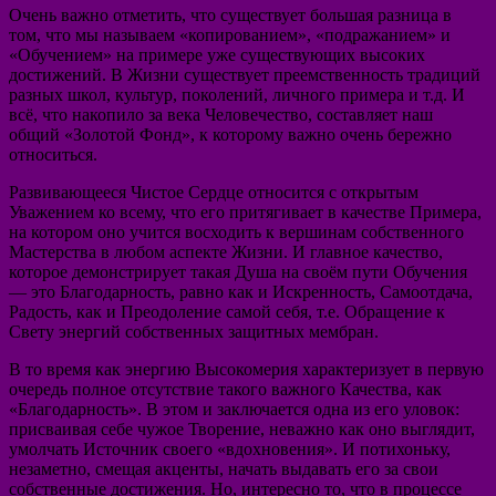
Очень важно отметить, что существует большая разница в
том, что мы называем «копированием», «подражанием» и
«Обучением» на примере уже существующих высоких
достижений. В Жизни существует преемственность традиций
разных школ, культур, поколений, личного примера и т.д. И
всё, что накопило за века Человечество, составляет наш
общий «Золотой Фонд», к которому важно очень бережно
относиться.
Развивающееся Чистое Сердце относится с открытым
Уважением ко всему, что его притягивает в качестве Примера,
на котором оно учится восходить к вершинам собственного
Мастерства в любом аспекте Жизни. И главное качество,
которое демонстрирует такая Душа на своём пути Обучения
— это Благодарность, равно как и Искренность, Самоотдача,
Радость, как и Преодоление самой себя, т.е. Обращение к
Свету энергий собственных защитных мембран.
В то время как энергию Высокомерия характеризует в первую
очередь полное отсутствие такого важного Качества, как
«Благодарность». В этом и заключается одна из его уловок:
присваивая себе чужое Творение, неважно как оно выглядит,
умолчать Источник своего «вдохновения». И потихоньку,
незаметно, смещая акценты, начать выдавать его за свои
собственные достижения. Но, интересно то, что в процессе