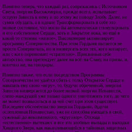
Понятно теперь, что каждый раз, соприкасаясь с Источником
Света, энергия Высокомерия, прежде всего, испытывает
острую Зависть к нему и по этому же поводу Злобу. Далее, не
сумев обуздать, а в идеале Трансформировать в себе это
низкое состояние, что могло бы автоматически стимулировать
и его собственное Сердце, хоть и Закрытое пока, но ещё в
какой-то степени «живое», Высокомерие активизирует
программу Соперничества. При этом Гордыня пытается не
просто Соперничать, но и низвергать всех тех, кого копирует,
или с кого перенимает «стратегию». Присваивая себе
авторство, она претендует далее на всё: на Славу, на призы, и,
конечно же, на гонорары.
Понятно также, что если посредством Программы
Соперничества не удаётся сбить с толку Открытое Сердце и
навязать ему свою «игру», то, будучи обреченной, энергия
Зависти низвергается до более низкой энергии Ненависти,
слепо-жаждущей уже только одного: уничтожить того, до чего
не может возвыситься и за чей счет при этом существует.
Последнее обстоятельство энергия Гордыни, будучи
ослепленная Ненавистью, уже не способна вмещать в свой,
суженый до невозможного, «кругозор». Отсюда
«естественно» вытекают и все эти злобные выпады и выходки
Хищного Зверя, как накапливающейся в тайниках защитных