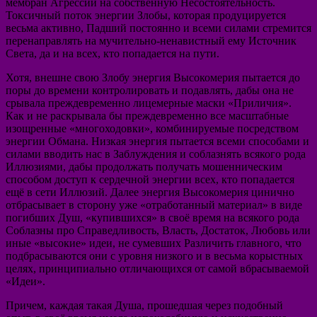
мембран Агрессии на собственную Несостоятельность.
Токсичный поток энергии Злобы, которая продуцируется
весьма активно, Падший постоянно и всеми силами стремится
перенаправлять на мучительно-ненавистный ему Источник
Света, да и на всех, кто попадается на пути.
Хотя, внешне свою Злобу энергия Высокомерия пытается до
поры до времени контролировать и подавлять, дабы она не
срывала преждевременно лицемерные маски «Приличия».
Как и не раскрывала бы преждевременно все масштабные
изощренные «многоходовки», комбинируемые посредством
энергии Обмана. Низкая энергия пытается всеми способами и
силами вводить нас в Заблуждения и соблазнять всякого рода
Иллюзиями, дабы продолжать получать мошенническим
способом доступ к сердечной энергии всех, кто попадается
ещё в сети Иллюзий. Далее энергия Высокомерия цинично
отбрасывает в сторону уже «отработанный материал» в виде
погибших Душ, «купившихся» в своё время на всякого рода
Соблазны про Справедливость, Власть, Достаток, Любовь или
иные «высокие» идеи, не сумевших Различить главного, что
подбрасываются они с уровня низкого и в весьма корыстных
целях, принципиально отличающихся от самой вбрасываемой
«Идеи».
Причем, каждая такая Душа, прошедшая через подобный