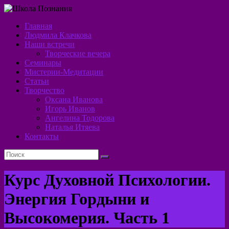
Перейти
к
Главная
содержимому
Школа
Людмила Клачкова
Наши встречи
Познания
Творческие вечера
Семинары
Алхимия
Мистерии-Медитации
Духа
Статьи
Творчество
Оксана Иванова
Игорь Иванов
Ангелина Тодорова
Наталья Итяева
Контакты
Курс Духовной Психологии.
Энергия Гордыни и
Высокомерия. Часть 1