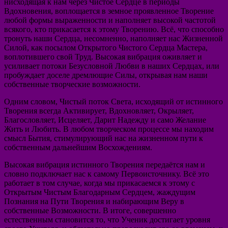
нисходящая к нам через Чистое Сердце в периоды
Вдохновения, воплощается в земное проявленное Творение
любой формы выраженности и наполняет высокой частотой
всякого, кто прикасается к этому Творению. Всё, что способно
тронуть наши Сердца, несомненно, наполняет нас Жизненной
Силой, как посылом Открытого Чистого Сердца Мастера,
воплотившего свой Труд. Высокая вибрация оживляет и
усиливает потоки Безусловной Любви в наших Сердцах, или
пробуждает доселе дремлющие Силы, открывая нам наши
собственные творческие возможности.
Одним словом, Чистый поток Света, исходящий от истинного
Творения всегда Активирует, Вдохновляет, Окрыляет,
Благословляет, Исцеляет, Дарит Надежду и само Желание
Жить и Любить. В любом творческом процессе мы находим
смысл Бытия, стимулирующий нас на жизненном пути к
собственным дальнейшим Восхождениям.
Высокая вибрация истинного Творения передаётся нам и
словно подключает нас к самому Первоисточнику. Всё это
работает в том случае, когда мы прикасаемся к этому с
Открытым Чистым Благодарным Сердцем, жаждущим
Познания на Пути Творения и набирающим Веру в
собственные Возможности. В итоге, совершенно
естественным становится то, что Ученик достигает уровня