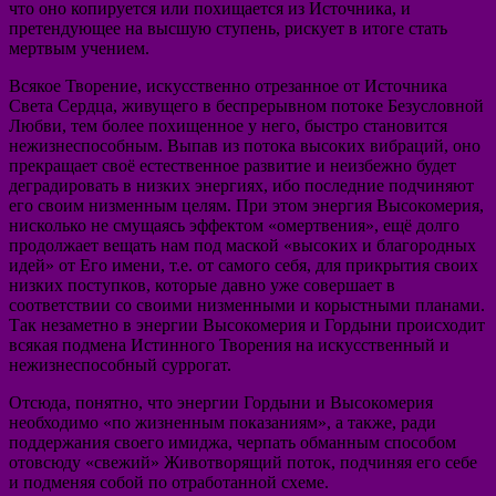
что оно копируется или похищается из Источника, и
претендующее на высшую ступень, рискует в итоге стать
мертвым учением.
Всякое Творение, искусственно отрезанное от Источника
Света Сердца, живущего в беспрерывном потоке Безусловной
Любви, тем более похищенное у него, быстро становится
нежизнеспособным. Выпав из потока высоких вибраций, оно
прекращает своё естественное развитие и неизбежно будет
деградировать в низких энергиях, ибо последние подчиняют
его своим низменным целям. При этом энергия Высокомерия,
нисколько не смущаясь эффектом «омертвения», ещё долго
продолжает вещать нам под маской «высоких и благородных
идей» от Его имени, т.е. от самого себя, для прикрытия своих
низких поступков, которые давно уже совершает в
соответствии со своими низменными и корыстными планами.
Так незаметно в энергии Высокомерия и Гордыни происходит
всякая подмена Истинного Творения на искусственный и
нежизнеспособный суррогат.
Отсюда, понятно, что энергии Гордыни и Высокомерия
необходимо «по жизненным показаниям», а также, ради
поддержания своего имиджа, черпать обманным способом
отовсюду «свежий» Животворящий поток, подчиняя его себе
и подменяя собой по отработанной схеме.