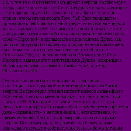
Но, в том то и заключается весь фокус: энергия Высокомерия
и Гордыни «живет» за счет Света Сердца Открытого, которое
же и терроризирует. Поэтому она и нарабатывает всякие
уловки, чтобы игнорировать Того, Чей Свет похищает и
присваивает, дабы любой ценой удерживать себя на «первом
месте», придавать себе Значимости в своих и иных глазах и,
конечно же, рассчитывая бесконечно поражать окружающих
своей «Персоной» и завладевать их вниманием. Далее, как
полагает энергия Высокомерия, и порой небезосновательно,
она сможет качать сердечные энергии этих Наивных
Открытых Сердец, попавшихся на её Уловки и в её Сети
Иллюзий, выдавая этим запутавшимся Душам «концепции»,
ни много, ни мало, от имени «Самого», т.е. от себя,
объявленного Им.
Очень важно во всём этом потоке исследования
акцентировать следующий момент: возомнив себя Богом,
энергия Высокомерия отказывается от всякого дальнейшего
Обучения. В её собственной логике – это «логично». Если
считать себя Абсолютом, то зачем чему-то учиться, зато
поучать всех вокруг – это само собой разумеющееся «право» и
даже «обязанность» в её понимании. Соответственно, со
временем любое Учение, например, оказавшееся в руках
энергии Высокомерия, и подаваемое от её имени, даже
изначально несущее в себе разумное зерно, ибо мы помним,