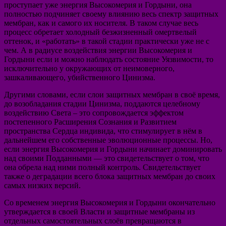
проступает уже энергия Высокомерия и Гордыни, она
полностью подчиняет своему влиянию весь спектр защитных
мембран, как и самого их носителя. В таком случае весь
процесс обретает холодный безжизненный омертвелый
оттенок, и «работать» в такой стадии практически уже не с
чем. А в радиусе воздействия энергии Высокомерия и
Гордыни если и можно наблюдать состояние Уязвимости, то
исключительно у окружающих от неимоверного,
зашкаливающего, убийственного Цинизма.
Другими словами, если слои защитных мембран в своё время,
до возобладания стадии Цинизма, поддаются целебному
воздействию Света – это сопровождается эффектом
постепенного Расширения Сознания и Развитием
пространства Сердца индивида, что стимулирует в нём в
дальнейшем его собственные эволюционные процессы. Но,
если энергия Высокомерия и Гордыни начинает доминировать
над своими Подданными — это свидетельствует о том, что
она обрела над ними полный контроль. Свидетельствует
также о деградации всего блока защитных мембран до своих
самых низких версий.
Со временем энергия Высокомерия и Гордыни окончательно
утверждается в своей Власти и защитные мембраны из
отдельных самостоятельных слоёв превращаются в