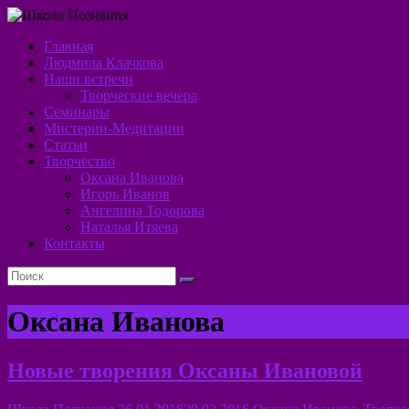
Перейти
к
Главная
содержимому
Школа
Людмила Клачкова
Наши встречи
Познания
Творческие вечера
Семинары
Алхимия
Мистерии-Медитации
Духа
Статьи
Творчество
Оксана Иванова
Игорь Иванов
Ангелина Тодорова
Наталья Итяева
Контакты
Оксана Иванова
Новые творения Оксаны Ивановой