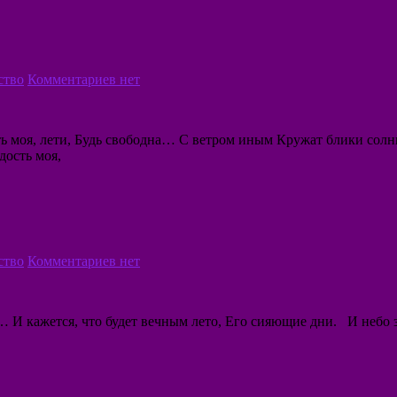
ство
Комментариев нет
сть моя, лети, Будь свободна… С ветром иным Кружат блики с
дость моя,
ство
Комментариев нет
и… И кажется, что будет вечным лето, Его сияющие дни. И неб