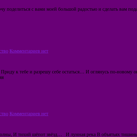
у поделиться с вами моей большой радостью и сделать вам подаро
ство
Комментариев нет
Приду к тебе и разрешу себе остаться… И оглянусь по-новому оп
яя
ство
Комментариев нет
 волны, И тихий шёпот звёзд… И лунная река В объятьях тиши