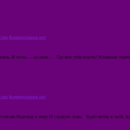
ство
Комментариев нет
ояль, И ноты — на окне… Где мне тебя искать? Клавиши теребя,
ство
Комментариев нет
оставляя Надежду и веру И сладкую ложь. Будет ветер и зной, 