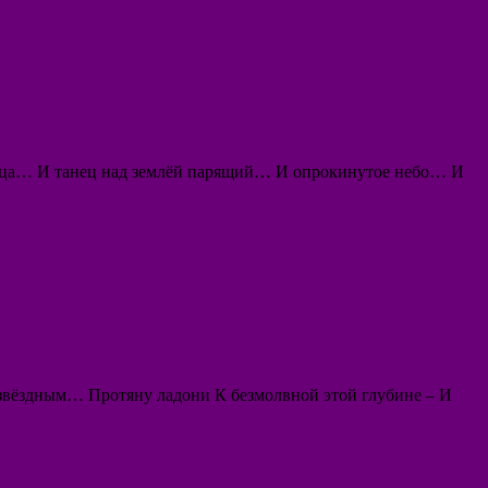
олнца… И танец над землёй парящий… И опрокинутое небо… И
о звёздным… Протяну ладони К безмолвной этой глубине – И