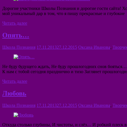
Дорогие участники Школы Познания и дорогие гости сайта! Хоч
мой уникальный дар в том, что я пишу прекрасные и глубокие
Читать далее
Опять…
Школа Познания
17.11.2013
27.12.2015
Оксана Иванова
,
Творче
Не буду будущего ждать, Не буду прошлогодних снов бояться… 
К нам с тобой сегодня празднично и тихо Заглянет прошлогодн
Читать далее
Любовь
Школа Познания
17.11.2013
27.12.2015
Оксана Иванова
,
Творче
Откуда столько глубины, И чистоты, и слёз… И робкий плеск