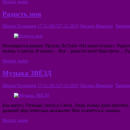
Читать далее
Радость моя
Школа Познания
17.11.2013
27.12.2015
Оксана Иванова
,
Творче
Посвящается роману Урсулы Ле Гуин «На иных ветрах». Радо
волны, и цветы, И камни… Всё – радости моей Навстречу… Ра
Читать далее
Музыка ЗВЁЗД
Школа Познания
17.11.2013
27.12.2015
Оксана Иванова
,
Творче
Как много, Господи, тепла и Света, Лишь только руки протян
дальний звук небесных колоколен Мне отзовётся в тишине.
Читать далее