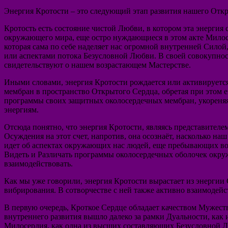
Энергия Кротости – это следующий этап развития нашего Отк
Кротость есть состояние чистой Любви, в котором эта энергия
окружающего мира, еще остро нуждающиеся в этом акте Милосе
которая сама по себе наделяет нас огромной внутренней Силой
или аспектами потока Безусловной Любви. В своей совокупнос
свидетельствуют о нашем возрастающем Мастерстве.
Иными словами, энергия Кротости рождается или активируется 
мембран в пространство Открытого Сердца, обретая при этом
программы своих защитных околосердечных мембран, укореняяс
энергиям.
Отсюда понятно, что энергия Кротости, являясь представителе
Осуждения на этот счет, напротив, она осознаёт, насколько н
идет об аспектах окружающих нас людей, еще пребывающих во
Видеть и Различать программы околосердечных оболочек окру
взаимодействовать.
Как мы уже говорили, энергия Кротости вырастает из энергии 
вибрирования. В сотворчестве с ней также активно взаимодей
В первую очередь, Кроткое Сердце обладает качеством Мужества
внутреннего развития вышло далеко за рамки Дуальности, ка
Милосердия, как одна из высших составляющих Безусловной Л