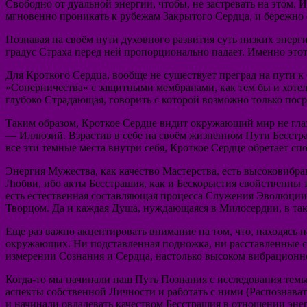
Свободно от дуальной энергии, чтобы, не застревать на этом. 
мгновенно проникать к рубежам Закрытого Сердца, и бережно 
Познавая на своём пути духовного развития суть низких энерг
градус Страха перед ней пропорционально падает. Именно этот
Для Кроткого Сердца, вообще не существует преград на пути к
«Соперничества» с защитными мембранами, как тем бы и хотел
глубоко Страдающая, говорить с которой возможно только пос
Таким образом, Кроткое Сердце видит окружающий мир не глаз
— Иллюзий. Взрастив в себе на своём жизненном Пути Бесстраш
все эти темные места внутри себя, Кроткое Сердце обретает с
Энергия Мужества, как качество Мастерства, есть высоковибра
Любви, ибо акты Бесстрашия, как и Бескорыстия свойственны
есть естественная составляющая процесса Служения Эволюции.
Творцом. Да и каждая Душа, нуждающаяся в Милосердии, в так
Еще раз важно акцентировать внимание на том, что, находясь 
окружающих. Ни подставленная подножка, ни расставленные с
измерении Сознания и Сердца, настолько высоком вибрационно,
Когда-то мы начинали наш Путь Познания с исследования темы
аспекты собственной Личности и работать с ними (Распознават
и начинали овладевать качеством Бесстрашия в отношении эн