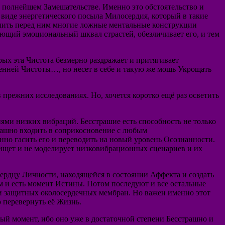
в полнейшем Замешательстве. Именно это обстоятельство и
 виде энергетического посыла Милосердия, который в такие
тлить перед ним многие ложные ментальные конструкции
ющий эмоциональный шквал страстей, обезличивает его, и тем
рых эта Чистота безмерно раздражает и притягивает
енней Чистоты…, но несет в себе и такую же мощь Укрощать
прежних исследованиях. Но, хочется коротко ещё раз осветить
ми низких вибраций. Бесстрашие есть способность не только
страшно входить в соприкосновение с любым
но гасить его и переводить на новый уровень Осознанности.
 ищет и не моделирует низковибрационных сценариев и их
ердцу Личности, находящейся в состоянии Аффекта и создать
м и есть момент Истины. Потом последуют и все остальные
и защитных околосердечных мембран. Но важен именно этот
 перевернуть её Жизнь.
ый момент, ибо оно уже в достаточной степени Бесстрашно и