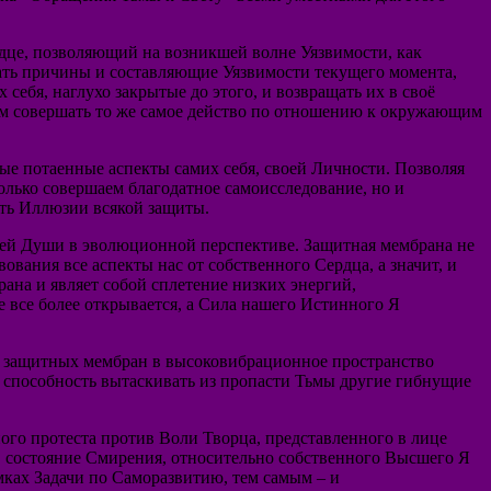
ердце, позволяющий на возникшей волне Уязвимости, как
ать причины и составляющие Уязвимости текущего момента,
ебя, наглухо закрытые до этого, и возвращать их в своё
ем совершать то же самое действо по отношению к окружающим
мые потаенные аспекты самих себя, своей Личности. Позволяя
олько совершаем благодатное самоисследование, но и
ть Иллюзии всякой защиты.
шей Души в эволюционной перспективе. Защитная мембрана не
вания все аспекты нас от собственного Сердца, а значит, и
ана и являет собой сплетение низких энергий,
 все более открывается, а Сила нашего Истинного Я
ию защитных мембран в высоковибрационное пространство
 способность вытаскивать из пропасти Тьмы другие гибнущие
ого протеста против Воли Творца, представленного в лице
в состояние Смирения, относительно собственного Высшего Я
мках Задачи по Саморазвитию, тем самым – и