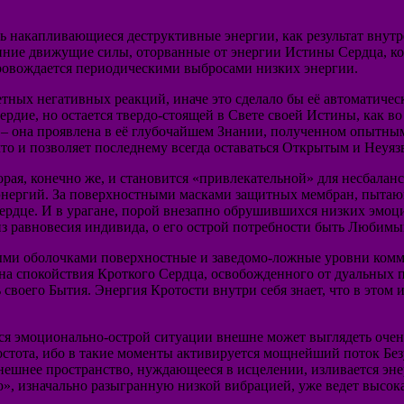
ть накапливающиеся деструктивные энергии, как результат внут
ренние движущие силы, оторванные от энергии Истины Сердца, 
провождается периодическими выбросами низких энергии.
етных негативных реакций, иначе это сделало бы её автоматиче
ердие, но остается твердо-стоящей в Свете своей Истины, как в
в – она проявлена в её глубочайшем Знании, полученном опытны
то и позволяет последнему всегда оставаться Открытым и Неуя
орая, конечно же, и становится «привлекательной» для несбал
энергий. За поверхностными масками защитных мембран, пытаю
рдце. И в урагане, порой внезапно обрушившихся низких эмоци
з равновесия индивида, о его острой потребности быть Люби
ыми оболочками поверхностные и заведомо-ложные уровни комм
ина спокойствия Кроткого Сердца, освобожденного от дуальных 
оего Бытия. Энергия Кротости внутри себя знает, что в этом и
йся эмоционально-острой ситуации внешне может выглядеть очен
остота, ибо в такие моменты активируется мощнейший поток Бе
внешнее пространство, нуждающееся в исцелении, изливается э
, изначально разыгранную низкой вибрацией, уже ведет высокая