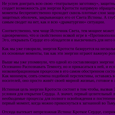
Не успев доиграть всю свою «театральную заготовку», защитн
создает возможность для энергии Кротости напрямую обращать
моменты беспрепятственно проходит сквозь плотные слои защ
защитных оболочек, закрывающих его от Света Истины. А глу
самым сводит на нет, как и всю «драматургию» ситуации.
Соответственно, чем чище Источник Света, тем мощнее может п
одновременно, что и свойственно всякой игре в «Противополо
Эго, открывать Сердце его обладателя и высвечивать для него
Как мы уже говорили, энергия Кротости базируется на несколь
их основные моменты, так как эти энергии играют важную роль
Выше мы уже упомянули, что одной из составляющих энергии К
Осознанно Распознавать Темноту, но и прикасаться к ней, и ес
низковибрационным процессом в его самом обостренном состоя
Как минимум, сеять семена подобной перспективы, оставаясь 
носителей, оно просто живёт своей мирной жизнью, готовое в
Истинная цель энергии Кротости состоит в том чтобы, вызвав
условия для открытия Сердца. А значит, первый целительный 
необходимые процессы для полного освобождения и постепен
первый момент, когда можно прикоснуться к загнанной во Тьм
Отсюда вытекает непреложная Истина: Кроткое Сердце, соприк