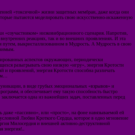
ренней «токсичной» жизни защитных мембран, даже когда они
которые пытаются моделировать свою искусственно-искаженную
ски «соучастником» низковибрационного сценария. Напротив,
о внутренних реакциях, так и во внешних проявлениях. И эта
м путем, выкристаллизованном в Мудрость. А Мудрость в свою
звимым.
ансированных аспектов окружающих, периодически
щихся разыгрывать свою низкую «игру», энергия Кротости
й и проявлений, энергия Кротости способна различать
мым…
уникации, в виде грубых эмоциональных «взрывов» и
программ, и обеспечивает ему такую способность быстро
 заключается одна из важнейших задач, поставленных перед
ь даже «пассивно», или «просто», на фоне навязываемой ей
зусловной Любви Кроткого Сердца, которое в одно мгновение
нергия Милосердия и внешней активно-деструктивной
 энергия!..