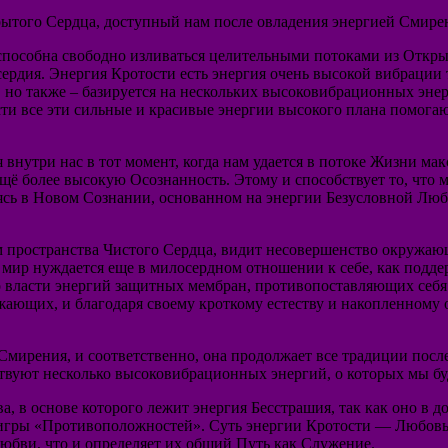
рытого Сердца, доступный нам после овладения энергией Смире
 способна свободно изливаться целительными потоками из Откры
рдия. Энергия Кротости есть энергия очень высокой вибрации 
, но также – базируется на нескольких высоковибрационных эне
ти все эти сильные и красивые энергии высокого плана помога
внутри нас в тот момент, когда нам удается в потоке Жизни ма
 ещё более высокую Осознанность. Этому и способствует то, ч
ь в Новом Сознании, основанном на энергии Безусловной Любви,
м пространства Чистого Сердца, видит несовершенство окружающ
аш мир нуждается еще в милосердном отношении к себе, как подд
 власти энергий защитных мембран, противопоставляющих себя
жающих, и благодаря своему кроткому естеству и накопленному
Смирения, и соответственно, она продолжает все традиции посл
ствуют несколько высоковибрационных энергий, о которых мы бу
, в основе которого лежит энергия Бесстрашия, так как оно в д
к игры «Противоположностей». Суть энергии Кротости — Любовь
юбви, что и определяет их общий Путь как Служение.