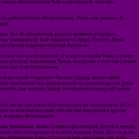
м самым обесценивания Тьму и рассеивая её, способно
, мы действительно обезвреживаем «Тьму» как таковую. И
рдце.
шек Эго. И приоритетом для него является не процесс
уша, томящаяся во Тьме Закрытого Сердца. Причем, Душа
 могуществу владения энергией Кротости.
 полностью освобожденной от всякого влияния Тьмы, а точнее
 свои аспекты, пораженные Тьмой, высветлив и очистив Светом
ваясь при этом Неуязвимым.
тся на службе Открытого Чистого Сердца, значит самой
юбой спонтанный акт, направленный на спасение другой Души
омента, как частную Задачу, поставленную перед ней самим
Эго, мы ни при каких обстоятельствах не «споткнемся» об Эго
ше не властны над нами, ибо мы уже находимся в другом
ь, оставаясь Неуязвимыми.
лько Уязвимыми, чтобы получить фактический доступ в темные
делать себя свободными от всякого влияния Тьмы. Вот тогда мы
ика «Обращения Тьмы к Свету» всеми уместными для этого