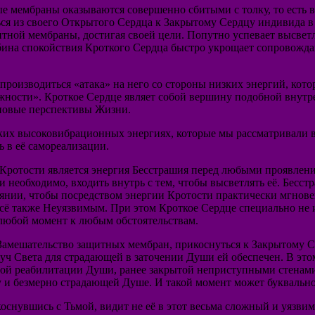
ые мембраны оказываются совершенно сбитыми с толку, то есть 
ся из своего Открытого Сердца к Закрытому Сердцу индивида в
итной мембраны, достигая своей цели. Попутно успевает высве
бина спокойствия Кроткого Сердца быстро укрощает сопровожда
роизводиться «атака» на него со стороны низких энергий, кото
жности». Кроткое Сердце являет собой вершину подобной внутр
 новые перспективы Жизни.
ких высоковибрационных энергиях, которые мы рассматривали в 
 в её самореализации.
ротости является энергия Бесстрашия перед любыми проявления
ли необходимо, входить внутрь с тем, чтобы высветлять её. Бес
нии, чтобы посредством энергии Кротости практически мгновен
всё также Неуязвимым. При этом Кроткое Сердце специально не
 любой момент к любым обстоятельствам.
 Замешательство защитных мембран, прикоснуться к Закрытому С
луч Света для страдающей в заточении Души ей обеспечен. В это
ной реабилитации Души, ранее закрытой неприступными стенам
у и безмерно страдающей Душе. И такой момент может буквально
оснувшись с Тьмой, видит не её в этот весьма сложный и уязвим