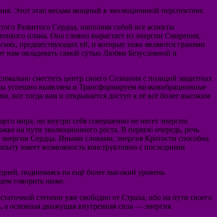
ния. Этот этап весьма мощный в эволюционной перспективе.
того Развитого Сердца, наполняя собой все аспекты
тонкого плана. Она словно вырастает из энергии Смирения,
ргиях, предшествующих ей, и которые тоже являются гранями
ют нам овладевать самой сутью Любви Безусловной и
ксимально сместить центр своего Сознания с позиций защитных
то мы успешно выявляем и Трансформируем низковибрационные
 вот тогда нам и открывается доступ к её всё более высоким
его мира, но внутри себя совершенно не несет энергии
ержке на пути эволюционного роста. В первую очередь, речь
 энергии Сердца. Иными словами, энергия Кротости способна
 опыту имеет возможность конструктивно с последними
едней, поднимаясь на ещё более высокий уровень
дем говорить ниже.
остаточной степени уже свободно от Страха, ибо на пути своего
, а основная движущая внутренняя сила — энергия