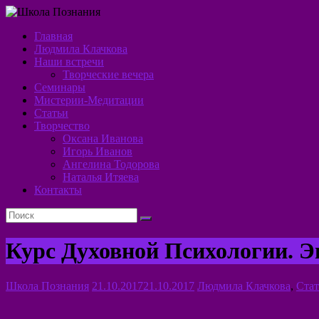
Перейти
к
Главная
содержимому
Школа
Людмила Клачкова
Наши встречи
Познания
Творческие вечера
Семинары
Алхимия
Мистерии-Медитации
Духа
Статьи
Творчество
Оксана Иванова
Игорь Иванов
Ангелина Тодорова
Наталья Итяева
Контакты
Курс Духовной Психологии. Э
Школа Познания
21.10.2017
21.10.2017
Людмила Клачкова
,
Стат