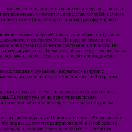
спектами, еще по инерции опирающихся на энергию защитных
х «противоположным» аспектом, а представляет собой намного
ти несёт в себе Силу Усмирять, а затем Трансформировать
новения с низкой энергией защитных мембран, потерявших
под абсолютным контролем Эго. До поры до времени их
волюционно развитых аспектов собственной Личности. Но,
ырваться наружу в виде Гнева и подобных ему разрушительных
, вся накопленная деструктивная энергия эпизодически
 позволяющая им буквально «взорваться» изнутри с
ающих, особенно на тех, кто живет в энергии Открытого
ого-то, и тем самым сбалансироваться «за чужой счет», а
ниям. Не говоря уже об их примитивных планах
а и Сознания таких индивидов, мягко говоря, не лучшим
ния энергией Смирения и Принятия. Отсюда, её невозможно
что она всегда остаётся центрированной в самой себе и в
плана, но и развивает более прочную связь с энергией