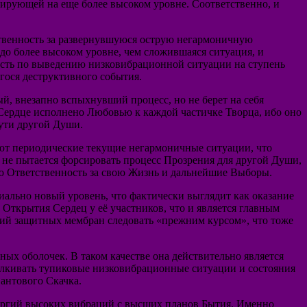
ирующей на еще более высоком уровне. Соответственно, и
ственность за развернувшуюся острую негармоничную
до более высоком уровне, чем сложившаяся ситуация, и
ность по выведению низковибрационной ситуации на ступень
гося деструктивного события.
й, внезапно вспыхнувший процесс, но не берет на себя
 Сердце исполнено Любовью к каждой частичке Творца, ибо оно
ути другой Души.
ают периодические текущие негармоничные ситуации, что
и не пытается форсировать процесс Прозрения для другой Души,
ную Ответственность за свою Жизнь и дальнейшие Выборы.
пиально новый уровень, что фактически выглядит как оказание
Открытия Сердец у её участников, что и является главным
ргий защитных мембран следовать «прежним курсом», что тоже
ых оболочек. В таком качестве она действительно является
алкивать тупиковые низковибрационные ситуации и состояния
антового Скачка.
нергий высоких вибраций с высших планов Бытия. Именно