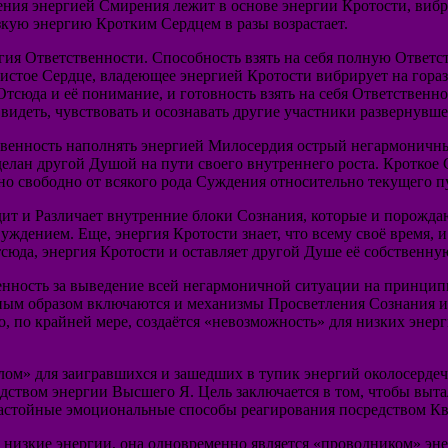
ия энергией Смирения лежит в основе энергии Кротости, вибр
кую энергию Кротким Сердцем в разы возрастает.
гия Ответственности. Способность взять на себя полную Ответ
истое Сердце, владеющее энергией Кротости вибрирует на гораз
Отсюда и её понимание, и готовность взять на себя Ответствен
идеть, чувствовать и осознавать другие участники развернувше
ственность наполнять энергией Милосердия острый негармоничны
елан другой Душой на пути своего внутреннего роста. Кроткое
но свободно от всякого рода Суждения относительно текущего п
дит и Различает внутренние блоки Сознания, которые и порожд
Суждением. Еще, энергия Кротости знает, что всему своё время, 
Отсюда, энергия Кротости и оставляет другой Душе её собствен
ственность за выведение всей негармоничной ситуации на принци
сным образом включаются и механизмы Просветления Сознания и 
то, по крайней мере, создаётся «невозможность» для низких эне
лом» для заигравшихся и зашедших в тупик энергий околосердечн
дством энергии Высшего Я. Цель заключается в том, чтобы выт
застойные эмоциональные способы реагирования посредством Кв
т низкие энергии, она одновременно является «проводником» э