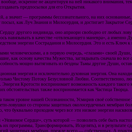
И вообще, искренне не акцентируя на ней никакого внимания, те
создавать предпосылки для его Открытия.
ий, а значит — программы бессознательного, на них основанные
 посыл, как Луч Знания и Милосердия, и достигает Закрытое Се
 Сердцу другого индивида, оно априори свободно от любых лову
ось навязывать в качестве «отвлекающего маневра», а именно Д
редством энергии Сострадания и Милосердия. Это и есть Ключ к
ами человеческими, а в первую очередь, «глазами» своей Души,
ие, как основу качества Мужества, заглядывать сначала во все
пособность мощно вытягивать из бездны Тьмы другие Души, оста
ционная энергия и исключительно духовная энергия. Она находи
 только Чистому Потоку Безусловной Любви. Соответственно, л
 Энергия Кротости воспринимает возможность каждого такого м
их обстоятельствах также воспринимается как Частица Творца.
на таком уровне нашей Осознанности, Усмирив своё собственное 
ети-ловушки со стороны защитных околосердечных мембран боль
 что буквально проходим через все эти низкие энергии насквоз
 «Уязвимое Сердце», суть которой — позволить себе быть насто
ь их программы, Трансформировать, Исцелять), и в результате с
ергий защитных мембран, прежде всего — собственных. А практ