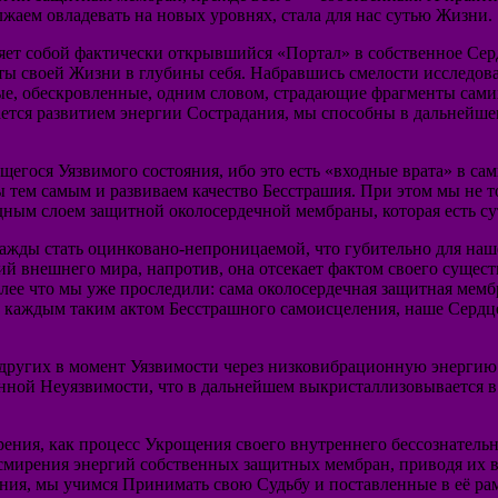
жаем овладевать на новых уровнях, стала для нас сутью Жизни.
являет собой фактически открывшийся «Портал» в собственное С
кты своей Жизни в глубины себя. Набравшись смелости исследов
, обескровленные, одним словом, страдающие фрагменты самих с
ается развитием энергии Сострадания, мы способны в дальнейш
щегося Уязвимого состояния, ибо это есть «входные врата» в са
 тем самым и развиваем качество Бесстрашия. При этом мы не т
ным слоем защитной околосердечной мембраны, которая есть су
нажды стать оцинковано-непроницаемой, что губительно для на
 внешнего мира, напротив, она отсекает фактом своего существо
ее что мы уже проследили: сама околосердечная защитная мембр
 каждым таким актом Бесстрашного самоисцеления, наше Сердце
 и других в момент Уязвимости через низковибрационную энерг
нной Неуязвимости, что в дальнейшем выкристаллизовывается в
ния, как процесс Укрощения своего внутреннего бессознательн
смирения энергий собственных защитных мембран, приводя их 
ния, мы учимся Принимать свою Судьбу и поставленные в её ра