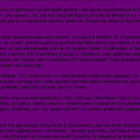
 часто встречаться во внешней жизни с несбалансированными а
, так сказать. Но, так как энергия Кротости уже не является и
мой для всех манёвров низких энергий. Напротив энергия Кротос
строй эмоционально-негативной ситуации в момент её соприкос
и по своей сути находятся в крайне нестабильном состоянии и 
ься за своими масками или за «спинами» более устойчивых и э
ична, именно эти токсичные отходы и стремятся периодически в
зации, не говоря уже о возможности Целительной Трансформации
ающее пространство.
ембран. Это своего рода их собственная «защитная» реакция, не
тельно проецируют свою крайне нестабильную энергию на окруж
треннему энергетическому фону к этому.
тобы максимально разрядить себя, сбросив токсичный «груз» на к
бви, которая в таком процессе обязательно подвергается искаже
арии. Конечно, все это характеризует состояние развития Сердц
 все эти движущие силы игры в Дуальность, еще на пути овладе
ли «аффектами», тем более – застать врасплох. Её Сила в том, 
 обеспечивает не только высокий уровень Осознанности земного 