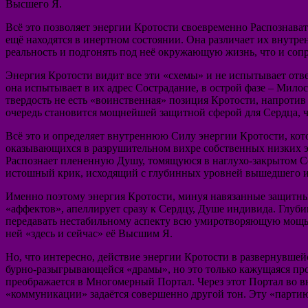
Высшего Я.
Всё это позволяет энергии Кротости своевременно Распознава
ещё находятся в инертном состоянии. Она различает их внут
реальность и подгонять под неё окружающую жизнь, что и со
Энергия Кротости видит все эти «схемы» и не испытывает отв
она испытывает в их адрес Сострадание, в острой фазе – Милос
твердость не есть «воинственная» позиция Кротости, напроти
очередь становится мощнейшей защитной сферой для Сердца, ч
Всё это и определяет внутреннюю Силу энергии Кротости, кот
оказывающихся в разрушительном вихре собственных низких 
Распознает плененную Душу, томящуюся в наглухо-закрытом Се
истошный крик, исходящий с глубинных уровней вышедшего и
Именно поэтому энергия Кротости, минуя навязанные защитн
«аффектов», апеллирует сразу к Сердцу, Душе индивида. Глуб
передавать нестабильному аспекту всю умиротворяющую мощь св
ней «здесь и сейчас» её Высшим Я.
Но, что интересно, действие энергии Кротости в развернувше
бурно-разыгрывающейся «драмы», но это только кажущаяся пр
преображается в Многомерный Портал. Через этот Портал во 
«коммуникации» задаётся совершенно другой тон. Эту «партию»