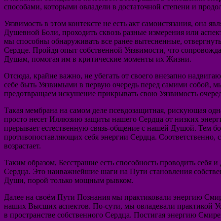
способами, которыми овладели в достаточной степени и продол
Уязвимость в этом контексте не есть акт самоистязания, она 
Душевной Боли, проходить сквозь разные измерения или аспе
мы способны обнаруживать все ранее вытесненные, отвергнутые
Сердце. Пройдя опыт собственной Уязвимости, что сопровожд
Душам, помогая им в критические моменты их Жизни.
Отсюда, крайне важно, не убегать от своего внезапно надвигаю
себе быть Уязвимыми в первую очередь перед самими собой, мы
предотвращаем искушение прикрывать свою Уязвимость очеред
Такая мембрана на самом деле псевдозащитная, рискующая од
просто несет Иллюзию защиты нашего Сердца от низких энергий
прерывает естественную связь-общение с нашей Душой. Тем бол
противопоставляющих себя энергии Сердца. Соответственно, с
возрастает.
Таким образом, Бесстрашие есть способность проводить себя
Сердца. Это наиважнейшие шаги на Пути становления собстве
Души, порой только мощным рывком.
Далее на своём Пути Познания мы практиковали энергию Смире
наших Высших аспектов. По-сути, мы овладевали практикой У
в пространстве собственного Сердца. Постигая энергию Смире