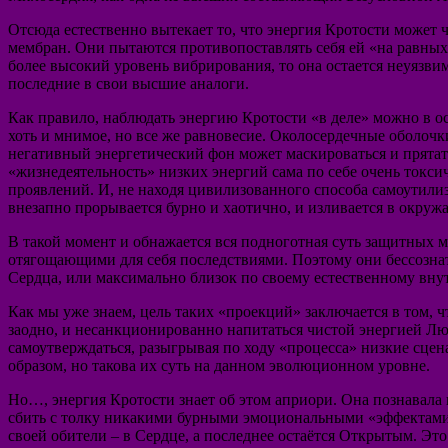
Отсюда естественно вытекает то, что энергия Кротости может
мембран. Они пытаются противопоставлять себя ей «на равных»
более высокий уровень вибрирования, то она остается неуязви
последние в свои высшие аналоги.
Как правило, наблюдать энергию Кротости «в деле» можно в о
хоть и мнимое, но все же равновесие. Околосердечные оболочк
негативный энергетический фон может маскироваться и прятат
«жизнедеятельность» низких энергий сама по себе очень токс
проявлений. И, не находя цивилизованного способа самоутили
внезапно прорывается бурно и хаотично, и изливается в окруж
В такой момент и обнажается вся подноготная суть защитных м
отягощающими для себя последствиями. Поэтому они бессозна
Сердца, или максимально близок по своему естественному вну
Как мы уже знаем, цель таких «проекций» заключается в том, ч
заодно, и несанкционированно напитаться чистой энергией Лю
самоутверждаться, разыгрывая по ходу «процесса» низкие сцен
образом, но такова их суть на данном эволюционном уровне.
Но…, энергия Кротости знает об этом априори. Она познавала
сбить с толку никакими бурными эмоциональными «эффектами» и
своей обители – в Сердце, а последнее остаётся Открытым. Это