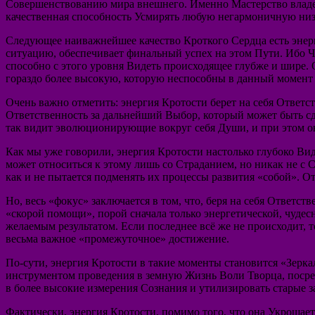
Совершенствованию мира внешнего. Именно Мастерство владен
качественная способность Усмирять любую негармоничную низ
Следующее наиважнейшее качество Кроткого Сердца есть энер
ситуацию, обеспечивает финальный успех на этом Пути. Ибо Ч
способно с этого уровня Видеть происходящее глубже и шире. 
гораздо более высокую, которую неспособны в данный момент в
Очень важно отметить: энергия Кротости берет на себя Ответ
Ответственность за дальнейший Выбор, который может быть сд
так видит эволюционирующие вокруг себя Души, и при этом о
Как мы уже говорили, энергия Кротости настолько глубоко Ви
может относиться к этому лишь со Страданием, но никак не с 
как и не пытается подменять их процессы развития «собой». 
Но, весь «фокус» заключается в том, что, беря на себя Ответ
«скорой помощи», порой сначала только энергетической, чуде
желаемым результатом. Если последнее всё же не происходит, 
весьма важное «промежуточное» достижение.
По-сути, энергия Кротости в такие моменты становится «Зерка
инструментом проведения в земную Жизнь Воли Творца, посре
в более высокие измерения Сознания и утилизировать старые 
Фактически, энергия Кротости, помимо того, что она Укрощае