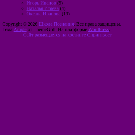
Игорь Иванов
(5)
Наталья Итяева
(4)
Оксана Иванова
(19)
Copyright © 2026
Школа Познания
. Все права защищены.
Тема
Ample
от ThemeGrill. На платформе
WordPress
.
Сайт размещается на хостинге Спринтхост