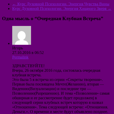
←
Курс Духовной Психологии. Энергия Чувства Вины
Курс Духовной Психологии. Энергия Хищного Зверя
→
Одна мысль о “
Очередная Клубная Встреча
”
Игорь
27.10.2016 в 06:52
Permalink
ЗДРАВСТВУЙТЕ!
Вчера, 26 октября 2016 года, состоялась очередная
клубная встреча.
Это была 5 я встреча из серии «Секреты творения».
Первая была посвящена Мечте(Желанию), вторая —
Видению(Визуализации) и последние три —
Позволению(Разрешению). И тема «Позволения» самая
обширная и ее рассмотрение будет продолженj в
следующей серии клубных встреч которую я назвал
«Отношения». Тема следующей встречи: «Отношения.
Деньги.». О времени и месте будут объявлено позднее.