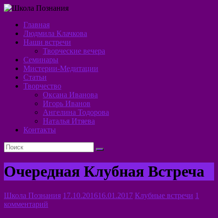
Перейти
к
Главная
содержимому
Школа
Людмила Клачкова
Наши встречи
Познания
Творческие вечера
Семинары
Алхимия
Мистерии-Медитации
Духа
Статьи
Творчество
Оксана Иванова
Игорь Иванов
Ангелина Тодорова
Наталья Итяева
Контакты
Очередная Клубная Встреча
Школа Познания
17.10.2016
16.01.2017
Клубные встречи
1
комментарий