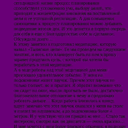
сегодняшней жизни процесс планирования
способствует успокоению ума, выбору целей, что
приводит к концентрации внимания на поставленной
цели и ее успешной реализации. А для повышения
самооценки к процессу планирования можно добавить
подведение итогов дня. И это делается в первую очередь
для себя и еще с благодарностью себе за сделанное.
Обсуждали долго…
К этому занятию я подготовил медитацию, которую
назвал «Талисман цели». Ее мы проведем на следующем
занятии, и всех, кто планирует быть на нем я прошу
заранее продумать цель, с которой вы хотели бы
поработать в этой медитации.
А в ходе работы над этой медитацией для меня
произошло удивительное событие. У меня на
подоконнике живет паучок. Причем этот паучок не
только ползает, но и прыгает. Я обратил внимание что
он сидит на окне, мысли прогнать не было, достаточно
благожелательное отношение к нему и продолжаю
работать дальше… Когда работа близилась к концу,
вдруг замечаю что этот паучок оказался у меня на столе
и ползет по наушникам, а до подоконника более 4
метров. И у чувствую что он пришел ко мне… Стало так
интересно, смотрю как он двигается — очень красиво…
И мне хочется с ним более близкого общения, я подношу