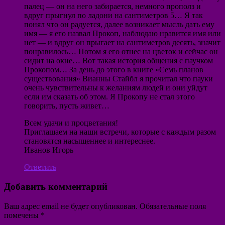
палец — он на него забирается, немного прополз и
вдруг прыгнул по ладони на сантиметров 5… Я так
понял что он радуется, далее возникает мысль дать ему
имя — я его назвал Прокоп, наблюдаю нравится имя или
нет — и вдруг он прыгает на сантиметров десять, значит
понравилось… Потом я его отнес на цветок и сейчас он
сидит на окне… Вот такая история общения с паучком
Прокопом… За день до этого в книге «Семь планов
существования» Вианны Стайбл я прочитал что пауки
очень чувствительны к желаниям людей и они уйдут
если им сказать об этом. Я Прокопу не стал этого
говорить, пусть живет…
Всем удачи и процветания!
Приглашаем на наши встречи, которые с каждым разом
становятся насыщеннее и интереснее.
Иванов Игорь
Ответить
Добавить комментарий
Ваш адрес email не будет опубликован.
Обязательные поля
помечены
*