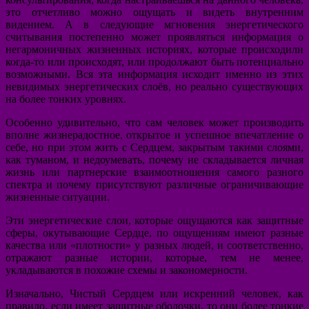
это отчетливо можно ощущать и видеть внутренним
видением. А в следующие мгновения энергетического
считывания постепенно может проявляться информация о
негармоничных жизненных историях, которые происходили
когда-то или происходят, или продолжают быть потенциально
возможными. Вся эта информация исходит именно из этих
невидимых энергетических слоёв, но реально существующих
на более тонких уровнях.
Особенно удивительно, что сам человек может производить
вполне жизнерадостное, открытое и успешное впечатление о
себе, но при этом жить с Сердцем, закрытым такими слоями,
как туманом, и недоумевать, почему не складывается личная
жизнь или партнерские взаимоотношения самого разного
спектра и почему присутствуют различные ограничивающие
жизненные ситуации.
Эти энергетические слои, которые ощущаются как защитные
сферы, окутывающие Сердце, по ощущениям имеют разные
качества или «плотности» у разных людей, и соответственно,
отражают разные истории, которые, тем не менее,
укладываются в похожие схемы и закономерности.
Изначально, Чистый Сердцем или искренний человек, как
правило, если имеет защитные оболочки, то они более тонкие