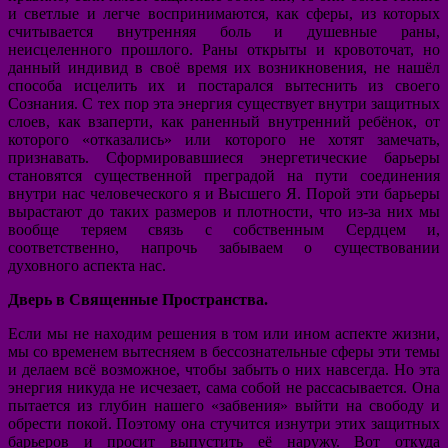
и светлые и легче воспринимаются, как сферы, из которых
считывается внутренняя боль и душевные раны,
неисцеленного прошлого. Раны открыты и кровоточат, но
данный индивид в своё время их возникновения, не нашёл
способа исцелить их и постарался вытеснить из своего
Сознания. С тех пор эта энергия существует внутри защитных
слоев, как взаперти, как раненный внутренний ребёнок, от
которого «отказались» или которого не хотят замечать,
признавать. Сформировавшиеся энергетические барьеры
становятся существенной преградой на пути соединения
внутри нас человеческого я и Высшего Я. Порой эти барьеры
вырастают до таких размеров и плотности, что из-за них мы
вообще теряем связь с собственным Сердцем и,
соответственно, напрочь забываем о существовании
духовного аспекта нас.
Дверь в Священные Пространства.
Если мы не находим решения в том или ином аспекте жизни,
мы со временем вытесняем в бессознательные сферы эти темы
и делаем всё возможное, чтобы забыть о них навсегда. Но эта
энергия никуда не исчезает, сама собой не рассасывается. Она
пытается из глубин нашего «забвения» выйти на свободу и
обрести покой. Поэтому она стучится изнутри этих защитных
барьеров и просит выпустить её наружу. Вот откуда