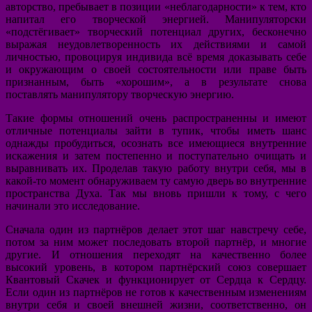
авторство, пребывает в позиции «неблагодарности» к тем, кто
напитал его творческой энергией. Манипуляторски
«подстёгивает» творческий потенциал других, бесконечно
выражая неудовлетворенность их действиями и самой
личностью, провоцируя индивида всё время доказывать себе
и окружающим о своей состоятельности или праве быть
признанным, быть «хорошим», а в результате снова
поставлять манипулятору творческую энергию.
Такие формы отношений очень распространенны и имеют
отличные потенциалы зайти в тупик, чтобы иметь шанс
однажды пробудиться, осознать все имеющиеся внутренние
искажения и затем постепенно и поступательно очищать и
выравнивать их. Проделав такую работу внутри себя, мы в
какой-то момент обнаруживаем ту самую дверь во внутренние
пространства Духа. Так мы вновь пришли к тому, с чего
начинали это исследование.
Сначала один из партнёров делает этот шаг навстречу себе,
потом за ним может последовать второй партнёр, и многие
другие. И отношения переходят на качественно более
высокий уровень, в котором партнёрский союз совершает
Квантовый Скачек и функционирует от Сердца к Сердцу.
Если один из партнёров не готов к качественным изменениям
внутри себя и своей внешней жизни, соответственно, он