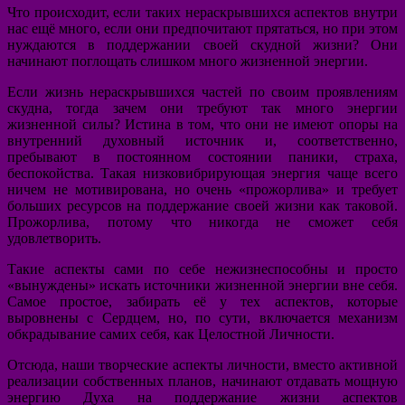
Что происходит, если таких нераскрывшихся аспектов внутри
нас ещё много, если они предпочитают прятаться, но при этом
нуждаются в поддержании своей скудной жизни? Они
начинают поглощать слишком много жизненной энергии.
Если жизнь нераскрывшихся частей по своим проявлениям
скудна, тогда зачем они требуют так много энергии
жизненной силы? Истина в том, что они не имеют опоры на
внутренний духовный источник и, соответственно,
пребывают в постоянном состоянии паники, страха,
беспокойства. Такая низковибрирующая энергия чаще всего
ничем не мотивирована, но очень «прожорлива» и требует
больших ресурсов на поддержание своей жизни как таковой.
Прожорлива, потому что никогда не сможет себя
удовлетворить.
Такие аспекты сами по себе нежизнеспособны и просто
«вынуждены» искать источники жизненной энергии вне себя.
Самое простое, забирать её у тех аспектов, которые
выровнены с Сердцем, но, по сути, включается механизм
обкрадывание самих себя, как Целостной Личности.
Отсюда, наши творческие аспекты личности, вместо активной
реализации собственных планов, начинают отдавать мощную
энергию Духа на поддержание жизни аспектов