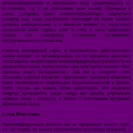
низковибрирующих и постепенно тоже сворачиваются от
истощения, так и не реализовав свои планы. Пребывая в
таких условиях, ранее жизнеутверждающие творческие
аспекты нас, сами постепенно переходят на более низкий
уровень вибрирования, а в какой-то момент от недостатка
жизненной силы теряют веру в себя, в свои творческие
планы, что становится источником постоянного
беспричинного беспокойства.
Сначала внутренний страх и беспокойство действительно
ничем внешне не мотивированы, но со временем начитают
воссоздавать аналогичную низковибрационную реальность на
физическом плане, чтобы потом сами себе могли сказать: «Вот
причина моего беспокойства». Так мы и «творим» свои
Иллюзии, а потом этими же «причинами» пытаемся объяснять
нашу жизненную и творческую несостоятельность в Целом.
Хотя, теперь мы можем легко проследить, что подобная
энергия проявляется тогда, когда мы просто утрачиваем
прямую связь с Сердцем, а значит с источником Истинной
Жизненной Силы.
Стезя Исцеления.
Низковибрирующие аспекты нас не производят ничего сами,
т.е. не творят, не имеют собственного источника духовной, а