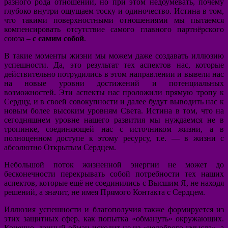
разного рода отношений, но при этом недоумевать, почему
глубоко внутри ощущаем тоску и одиночество. Истина в том,
что такими поверхностными отношениями мы пытаемся
компенсировать отсутствие самого главного партнёрского
союза –
с самим собой
.
В такие моменты жизни мы можем даже создавать иллюзию
успешности. Да, это результат тех аспектов нас, которые
действительно потрудились в этом направлении и вывели нас
на новые уровни достижений и потенциальных
возможностей. Эти аспекты нас проложили прямую тропу к
Сердцу, и в своей совокупности и далее будут выводить нас к
новым более высоким уровням Света. Истина в том, что на
сегодняшнем уровне нашего развития мы нуждаемся не в
тропинке, соединяющей нас с источником жизни, а в
полноценном доступе к этому ресурсу, т.е. — в жизни с
абсолютно Открытым Сердцем.
Небольшой поток жизненной энергии не может до
бесконечности перекрывать собой потребности тех наших
аспектов, которые ещё не соединились с Высшим Я, не находя
решений, а значит, не имея Прямого Контакта с Сердцем.
Иллюзия успешности и благополучия также формируется из
этих защитных сфер, как попытка «обмануть» окружающих.
Конечно, данный обман исходит не из «недоброго умысла», а