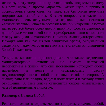
использует эту энергию не для того, чтобы подняться самому
в Свете Духа, а просто «проесть» жизненную энергию и
сосредоточить свои силы на идее, где бы опять получить
порцию жизненной силы. В этом вопросе эти части нас
становятся очень искусными, разыгрывая целые спектакли
«вечной жертвы», сначала бессознательно и искренне, а потом
делая это всё более осознанно и цинично. Соответственно, в
данной фазе жизни такой стиль приобретают наши отношения
с окружающими и становятся типично «манипуляторскими».
Исходят они как раз из той защитной сферы, окружающей
сердечную чакру, которая на этом этапе становится циничной
Зоной Искажения.
Теперь легко можно прогнозировать, что такие жертвенно-
манипуляторские отношения не имеют настоящей
перспективы в жизни, что они постепенно истощают обоих
партнёров и ведут к нарастающему чувству
неудовлетворённости собой и жизнью с обеих сторон. А
значит, рано или поздно, ведут к конфликтам и развалу таких
отношений. А сама жизнь становится скорее «имитацией»,
чем её полноценным аналогом.
Разговор с Самим Собой.
Решение только в одном: честно говорить с самим собой,