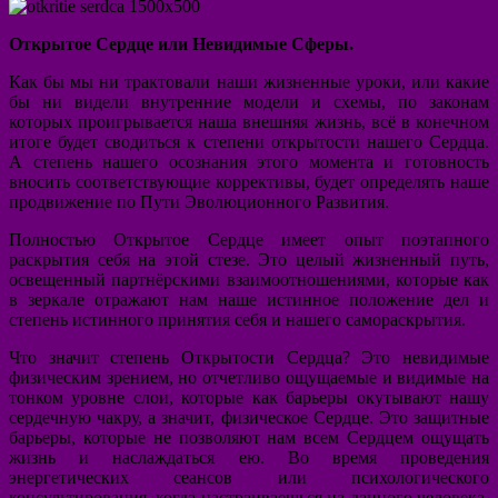
Открытое Сердце или Невидимые Сферы.
Как бы мы ни трактовали наши жизненные уроки, или какие
бы ни видели внутренние модели и схемы, по законам
которых проигрывается наша внешняя жизнь, всё в конечном
итоге будет сводиться к степени открытости нашего Сердца.
А степень нашего осознания этого момента и готовность
вносить соответствующие коррективы, будет определять наше
продвижение по Пути Эволюционного Развития.
Полностью Открытое Сердце имеет опыт поэтапного
раскрытия себя на этой стезе. Это целый жизненный путь,
освещенный партнёрскими взаимоотношениями, которые как
в зеркале отражают нам наше истинное положение дел и
степень истинного принятия себя и нашего самораскрытия.
Что значит степень Открытости Сердца? Это невидимые
физическим зрением, но отчетливо ощущаемые и видимые на
тонком уровне слои, которые как барьеры окутывают нашу
сердечную чакру, а значит, физическое Сердце. Это защитные
барьеры, которые не позволяют нам всем Сердцем ощущать
жизнь и наслаждаться ею. Во время проведения
энергетических сеансов или психологического
консультирования, когда настраиваешься на данного человека,