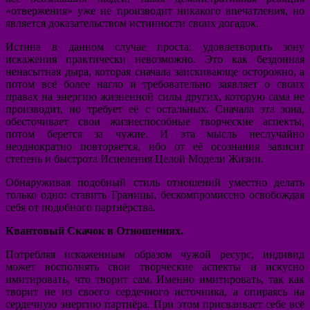
«отвержения» уже не производит никакого впечатления, но
является доказательством истинности своих догадок.
Истина в данном случае проста: удовлетворить зону
искажения практически невозможно. Это как бездонная
ненасытная дыра, которая сначала заискивающе осторожно, а
потом всё более нагло и требовательно заявляет о своих
правах на энергию жизненной силы других, которую сама не
производит, но требует её с остальных. Сначала эта зона,
обесточивает свои жизнеспособные творческие аспекты,
потом берется за чужие. И эта мысль неслучайно
неоднократно повторяется, ибо от её осознания зависит
степень и быстрота Исцеления Целой Модели Жизни.
Обнаруживая подобный стиль отношений уместно делать
только одно: ставить Границы, бескомпромиссно освобождая
себя от подобного партнёрства.
Квантовый Скачок в Отношениях.
Потребляя искаженным образом чужой ресурс, индивид
может восполнять свои творческие аспекты и искусно
имитировать, что творит сам. Именно имитировать, так как
творит не из своего сердечного источника, а опираясь на
сердечную энергию партнёра. При этом присваивает себе всё