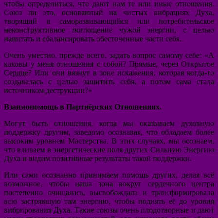
чтобы определиться, что дают нам те или иные отношения.
Союз ли это, основанный на чистых вибрациях Духа,
творящий и саморазвивающийся или потребительское
неконструктивное поглощение чужой энергии, с целью
напитать и сбалансировать обесточенные части себя.
Очень уместно, прежде всего, задать вопрос самому себе: «А
каковы у меня отношения с собой? Прямые, через Открытое
Сердце? Или они вязнут в зоне искажения, которая когда-то
создавалась с целью защитить себя, а потом сама стала
источником деструкции?»
Взаимопомощь в Партнёрских Отношениях.
Могут быть отношения, когда мы оказываем духовную
поддержку другим, заведомо осознавая, что обладаем более
высоким уровнем Мастерства. В этих случаях, мы осознаем,
что вливаем в энергетические поля других Сильную Энергию
Духа и видим позитивные результаты такой поддержки.
Или сами осознанно принимаем помощь других, делая всё
возможное, чтобы наша зона вокруг сердечного центра
постепенно очищалась, высвобождала и трансформировала
всю застрявшую там энергию, чтобы поднять её до уровня
вибрирования Духа. Такие союзы очень плодотворные и дают