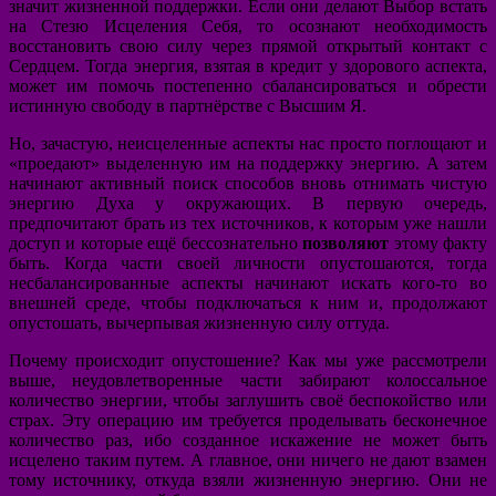
значит жизненной поддержки. Если они делают Выбор встать
на Стезю Исцеления Себя, то осознают необходимость
восстановить свою силу через прямой открытый контакт с
Сердцем. Тогда энергия, взятая в кредит у здорового аспекта,
может им помочь постепенно сбалансироваться и обрести
истинную свободу в партнёрстве с Высшим Я.
Но, зачастую, неисцеленные аспекты нас просто поглощают и
«проедают» выделенную им на поддержку энергию. А затем
начинают активный поиск способов вновь отнимать чистую
энергию Духа у окружающих. В первую очередь,
предпочитают брать из тех источников, к которым уже нашли
доступ и которые ещё бессознательно
позволяют
этому факту
быть. Когда части своей личности опустошаются, тогда
несбалансированные аспекты начинают искать кого-то во
внешней среде, чтобы подключаться к ним и, продолжают
опустошать, вычерпывая жизненную силу оттуда.
Почему происходит опустошение? Как мы уже рассмотрели
выше, неудовлетворенные части забирают колоссальное
количество энергии, чтобы заглушить своё беспокойство или
страх. Эту операцию им требуется проделывать бесконечное
количество раз, ибо созданное искажение не может быть
исцелено таким путем. А главное, они ничего не дают взамен
тому источнику, откуда взяли жизненную энергию. Они не