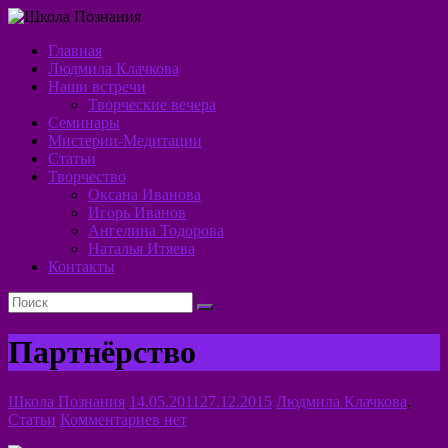
Перейти
к
Главная
содержимому
Школа
Людмила Клачкова
Наши встречи
Познания
Творческие вечера
Семинары
Алхимия
Мистерии-Медитации
Духа
Статьи
Творчество
Оксана Иванова
Игорь Иванов
Ангелина Тодорова
Наталья Итяева
Контакты
Партнёрство
Школа Познания
14.05.2011
27.12.2015
Людмила Клачкова
,
Статьи
Комментариев нет