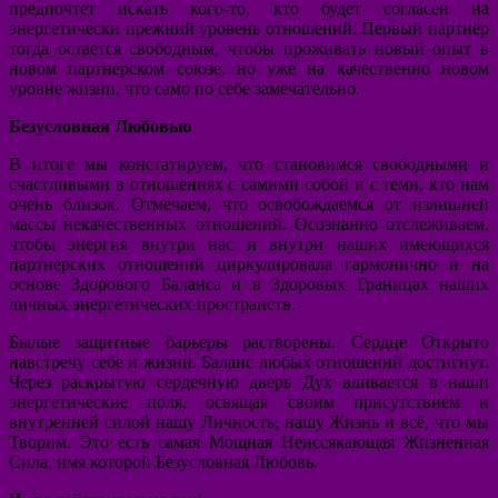
предпочтет искать кого-то, кто будет согласен на
энергетически прежний уровень отношений. Первый партнёр
тогда остается свободным, чтобы проживать новый опыт в
новом партнёрском союзе, но уже на качественно новом
уровне жизни, что само по себе замечательно.
Безусловная Любовью
В итоге мы констатируем, что становимся свободными и
счастливыми в отношениях с самими собой и с теми, кто нам
очень близок. Отмечаем, что освобождаемся от излишней
массы некачественных отношений. Осознанно отслеживаем,
чтобы энергия внутри нас и внутри наших имеющихся
партнёрских отношений циркулировала гармонично и на
основе Здорового Баланса и в Здоровых Границах наших
личных энергетических пространств.
Былые защитные барьеры растворены. Сердце Открыто
навстречу себе и жизни. Баланс любых отношений достигнут.
Через раскрытую сердечную дверь Дух вливается в наши
энергетические поля, освящая своим присутствием и
внутренней силой нашу Личность, нашу Жизнь и всё, что мы
Творим. Это есть самая Мощная Неиссякающая Жизненная
Сила, имя которой Безусловная Любовь.