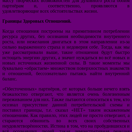
массу творческих возможностей для духовного роста обоим
партнёрам и, соответственно, проявляются в
удовлетворяющие всех обстоятельствах жизни.
Границы Здоровых Отношений.
Когда отношения построены на примитивном потреблении
ресурса других, без осознания необходимости внутреннего
роста, или нежелания двигаться в этом направлении из-за
сильно выраженного страха и недоверия себе. Тогда, как мы
уже рассматривали выше, такие отношения будут быстро
истощать энергию других, а значит нуждаться во всё новых и
новых источниках жизненной силы. В такие моменты мы
буквально «обрастаем» множеством поверхностных знакомств
и отношений, бессознательно пытаясь найти внутренний
баланс.
«Обесточенных» партнёров, от которых больше нечего взять
безжалостно отвергают, что является очень болезненным
переживанием для них. Также пытаются относиться к тем, кто
осознал присутствие данной потребительской схемы и
поставил границы, т.е. сказал «НЕТ» таким искаженным
отношениям. Как правило, этих людей не просто отвергают, а
стараются обвинить во всех своих собственных
неудовлетворённостях. Истина в том, что на пробудившихся и
всё осознавших людей, такая демонстративная реакция