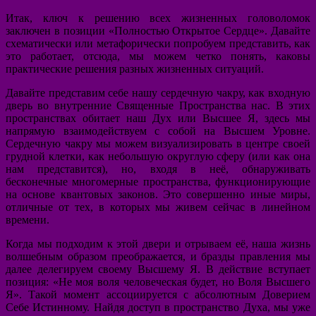
Итак, ключ к решению всех жизненных головоломок
заключен в позиции «Полностью Открытое Сердце». Давайте
схематически или метафорически попробуем представить, как
это работает, отсюда, мы можем четко понять, каковы
практические решения разных жизненных ситуаций.
Давайте представим себе нашу сердечную чакру, как входную
дверь во внутренние Священные Пространства нас. В этих
пространствах обитает наш Дух или Высшее Я, здесь мы
напрямую взаимодействуем с собой на Высшем Уровне.
Сердечную чакру мы можем визуализировать в центре своей
грудной клетки, как небольшую округлую сферу (или как она
нам представится), но, входя в неё, обнаруживать
бесконечные многомерные пространства, функционирующие
на основе квантовых законов. Это совершенно иные миры,
отличные от тех, в которых мы живем сейчас в линейном
времени.
Когда мы подходим к этой двери и отрываем её, наша жизнь
волшебным образом преображается, и бразды правления мы
далее делегируем своему Высшему Я. В действие вступает
позиция: «Не моя воля человеческая будет, но Воля Высшего
Я». Такой момент ассоциируется с абсолютным Доверием
Себе Истинному. Найдя доступ в пространство Духа, мы уже