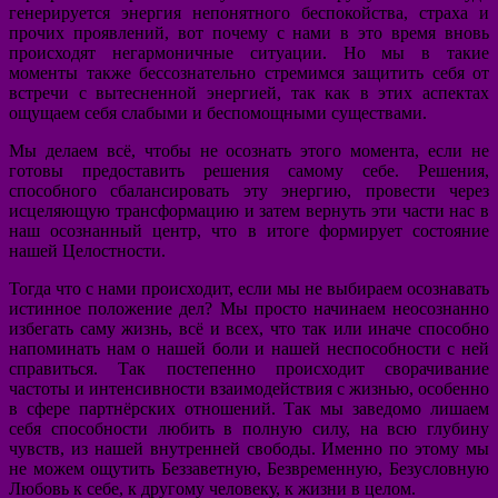
генерируется энергия непонятного беспокойства, страха и
прочих проявлений, вот почему с нами в это время вновь
происходят негармоничные ситуации. Но мы в такие
моменты также бессознательно стремимся защитить себя от
встречи с вытесненной энергией, так как в этих аспектах
ощущаем себя слабыми и беспомощными существами.
Мы делаем всё, чтобы не осознать этого момента, если не
готовы предоставить решения самому себе. Решения,
способного сбалансировать эту энергию, провести через
исцеляющую трансформацию и затем вернуть эти части нас в
наш осознанный центр, что в итоге формирует состояние
нашей Целостности.
Тогда что с нами происходит, если мы не выбираем осознавать
истинное положение дел? Мы просто начинаем неосознанно
избегать саму жизнь, всё и всех, что так или иначе способно
напоминать нам о нашей боли и нашей неспособности с ней
справиться. Так постепенно происходит сворачивание
частоты и интенсивности взаимодействия с жизнью, особенно
в сфере партнёрских отношений. Так мы заведомо лишаем
себя способности любить в полную силу, на всю глубину
чувств, из нашей внутренней свободы. Именно по этому мы
не можем ощутить Беззаветную, Безвременную, Безусловную
Любовь к себе, к другому человеку, к жизни в целом.