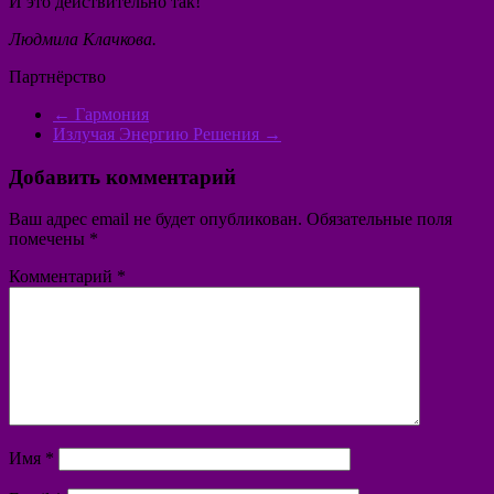
И это действительно так!
​Людмила Клачкова.
Партнёрство
←
Гармония
Излучая Энергию Решения
→
Добавить комментарий
Ваш адрес email не будет опубликован.
Обязательные поля
помечены
*
Комментарий
*
Имя
*