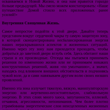
осваиваемся в Новой Жизни, и она нам нравится гораздо
больше предыдущей. Мы смело можем констатировать: «Наше
путешествие Домой стоило всех приложенных ранее
усилий!»
Внутренняя Священная Жизнь.
Самое непростое подойти к этой двери. Давайте теперь
представим вокруг сердечной чакры ту самую защитную зону,
в которой сконцентрирована несбалансированная энергия
наших нераскрывшихся аспектов и жизненных ситуаций.
Именно через эту зону нам приходится проходить, чтобы
добраться до заветной двери вглубь себя. Здесь обитают наши
страхи и их производные. Отсюда мы пытаемся принимать
решения по изменению жизни или не принимаем никаких
конструктивных решений, живя «по умолчанию», а значит,
находясь под влиянием внешних обстоятельств и подчиняясь
чужой воле, да и сами навязываем другим волю своих низших
проявлений.
Именно эта зона излучает тяжелую, вязкую, манипуляторскую
энергию или жертвенно-несостоятельную, слабовольную
энергию. В этих слоях много хаоса, запутанности, иллюзий,
отчаяния, агрессивности, непонимания. Чем более плотно
утрамбованы энергетические слои неисцеленных жизненных