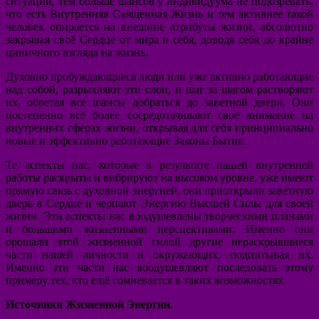
ситуаций, тем больше шансов у индивидуума не подозревать,
что есть Внутренняя Священная Жизнь и тем активнее такой
человек опирается на внешние атрибуты жизни, абсолютно
закрывая своё Сердце от мира и себя, доводя себя до крайне
циничного взгляда на жизнь.
Духовно пробуждающиеся люди или уже активно работающие
над собой, разрыхляют эти слои, и шаг за шагом растворяют
их, обретая все шансы добраться до заветной двери. Они
постепенно всё более сосредотачивают своё внимание на
внутренних сферах жизни, открывая для себя принципиально
новые и эффективно работающие Законы Бытия.
Те аспекты нас, которые в результате нашей внутренней
работы раскрыты и вибрируют на высоком уровне, уже имеют
прямую связь с духовной энергией, они приоткрыли заветную
дверь в Сердце и черпают Энергию Высшей Силы для своей
жизни. Эти аспекты нас воодушевлены творческими планами
и большими жизненными перспективами. Именно они
орошали этой жизненной силой другие нераскрывшиеся
части нашей личности и окружающих, подпитывая их.
Именно эти части нас воодушевляют последовать этому
примеру тех, кто ещё сомневается в таких возможностях.
Источники Жизненной Энергии.