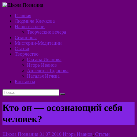
Перейти
к
Главная
содержимому
Школа
Людмила Клачкова
Наши встречи
Познания
Творческие вечера
Семинары
Алхимия
Мистерии-Медитации
Духа
Статьи
Творчество
Оксана Иванова
Игорь Иванов
Ангелина Тодорова
Наталья Итяева
Контакты
Кто он — осознающий себя
человек?
Школа Познания
31.07.2016
Игорь Иванов
,
Статьи