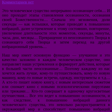
Комментариев нет
Это человеческое существо непрерывно осознающее себя… И
оно проходит этапы становления осознанности, осознания
своей Божественности… Сначала это мгновения, доли
секунды — как вспышки, которые приводят к повышению
вибраций, далее устремление к этому состоянию, повторение,
увеличение длительности этих моментов, секунды, минуты,
часы, дни, месяцы… Превращение из неосознанного Творца в
сознающего себя Творца и затем переход на другой
вибрационный уровень…
Наш мир имеет основную функцию — улучшение и это
качество заложено в каждом человеческом существе, оно
направляет наши устремления и формирует действия, которые
в большей части неосознанные… Поэтому каждому из нас
хочется жить лучше, кому-то путешествовать, кому-то новую
машину, кому-то новые встречи, одежду, инструменты и т.д…
А кто-то пишет новую книгу, с новым интересным сюжетом
или снимает кино с новыми психологическими пируэтами
или трюками… Кто-то совершает в одиночку кругосветные
путешествия… Все это ведет к повышению осознанности, и
как следствие, к повышению вибраций данного
человеческого существа, это невольно распространяется в
окружающий мир и способствует повышению вибраций