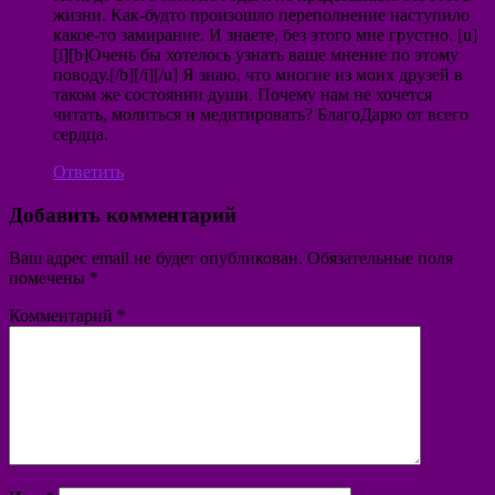
жизни. Как-будто произошло переполнение наступило
какое-то замирание. И знаете, без этого мне грустно. [u]
[i][b]Очень бы хотелось узнать ваше мнение по этому
поводу.[/b][/i][/u] Я знаю, что многие из моих друзей в
таком же состоянии души. Почему нам не хочется
читать, молиться и медитировать? БлагоДарю от всего
сердца.
Ответить
Добавить комментарий
Ваш адрес email не будет опубликован.
Обязательные поля
помечены
*
Комментарий
*