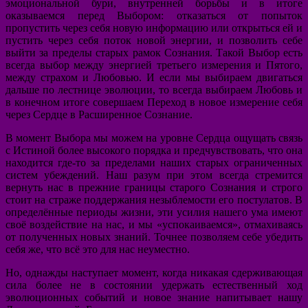
эмоциональной бури, внутренней борьбы и в итоге
оказываемся перед Выбором: отказаться от попыток
пропустить через себя новую информацию или открыться ей и
пустить через себя поток новой энергии, и позволить себе
выйти за пределы старых рамок Сознания. Такой Выбор есть
всегда выбор между энергией третьего измерения и Пятого,
между страхом и Любовью. И если мы выбираем двигаться
дальше по лестнице эволюции, то всегда выбираем Любовь и
в конечном итоге совершаем Переход в новое измерение себя
через Сердце в Расширенное Сознание.
В момент Выбора мы можем на уровне Сердца ощущать связь
с Истиной более высокого порядка и предчувствовать, что она
находится где-то за пределами наших старых ограниченных
систем убеждений. Наш разум при этом всегда стремится
вернуть нас в прежние границы старого Сознания и строго
стоит на страже поддержания незыблемости его постулатов. В
определённые периоды жизни, эти усилия нашего ума имеют
своё воздействие на нас, и мы «успокаиваемся», отмахиваясь
от полученных новых знаний. Точнее позволяем себе убедить
себя же, что всё это для нас неуместно.
Но, однажды наступает момент, когда никакая сдерживающая
сила более не в состоянии удержать естественный ход
эволюционных событий и новое знание напитывает нашу