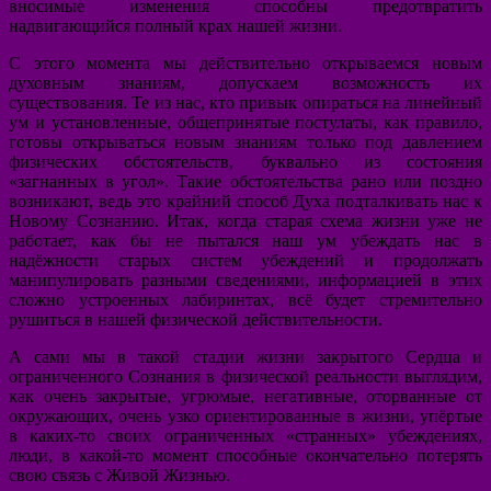
вносимые изменения способны предотвратить
надвигающийся полный крах нашей жизни.
С этого момента мы действительно открываемся новым
духовным знаниям, допускаем возможность их
существования. Те из нас, кто привык опираться на линейный
ум и установленные, общепринятые постулаты, как правило,
готовы открываться новым знаниям только под давлением
физических обстоятельств, буквально из состояния
«загнанных в угол». Такие обстоятельства рано или поздно
возникают, ведь это крайний способ Духа подталкивать нас к
Новому Сознанию. Итак, когда старая схема жизни уже не
работает, как бы не пытался наш ум убеждать нас в
надёжности старых систем убеждений и продолжать
манипулировать разными сведениями, информацией в этих
сложно устроенных лабиринтах, всё будет стремительно
рушиться в нашей физической действительности.
А сами мы в такой стадии жизни закрытого Сердца и
ограниченного Сознания в физической реальности выглядим,
как очень закрытые, угрюмые, негативные, оторванные от
окружающих, очень узко ориентированные в жизни, упёртые
в каких-то своих ограниченных «странных» убеждениях,
люди, в какой-то момент способные окончательно потерять
свою связь с Живой Жизнью.