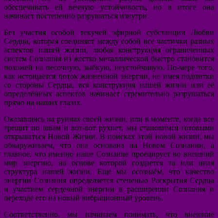
обеспечивать ей вечную устойчивость, но в итоге она
начинает постепенно разрушаться изнутри.
Без участия особой текучей эфирной субстанции Любви
Сердца, которая соединяет между собой все частички разных
аспектов нашей жизни, любая конструкция ограниченных
систем Сознания из жестко металлической быстро становится
похожей на песочную, зыбкую, неустойчивую. По-мере того,
как истощается поток жизненной энергии, не имея подпитки
со стороны Сердца, вся конструкция нашей жизни или её
определённых аспектов начинает стремительно разрушаться
прямо на наших глазах.
Оказавшись на руинах своей жизни, или в моменте, когда все
трещит по швам и вот-вот рухнет, мы становимся готовыми
открываться Новой Жизни. В поисках этой новой жизни, мы
обнаруживаем, что она основана на Новом Сознании, а
главное, что именно наше Сознание проецирует во внешний
мир энергию, на основе которой создается та или иная
структура нашей жизни. Еще мы осознаём, что качество
энергии Сознания определяется степенью Раскрытия Сердца
и участием сердечной энергии в расширении Сознания и
переходе его на новый вибрационный уровень.
Соответственно, мы начинаем понимать, что внешние