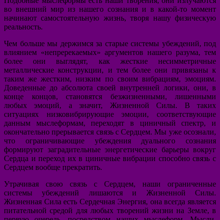
Подобные мыслеформы есть наши творения, они излучаются
во внешний мир из нашего сознания и в какой-то момент
начинают самостоятельную жизнь, творя нашу физическую
реальность.
Чем больше мы держимся за старые системы убеждений, под
влиянием «непререкаемых» аргументов нашего разума, тем
более они выглядят, как жесткие несимметричные
металлические конструкции, и тем более они привязаны к
таким же жестким, низким по своим вибрациям, эмоциям.
Доведенные до абсолюта своей внутренней логики, они, в
конце концов, становятся безжизненными, лишенными
любых эмоций, а значит, Жизненной Силы. В таких
ситуациях низковибрирующие эмоции, соответствующие
данным мыслеформам, переходят в циничный спектр, и
окончательно прерывается связь с Сердцем. Мы уже осознали,
что ограничивающие убеждения дуального сознания
формируют заградительные энергетические барьеры вокруг
Сердца и переход их в циничные вибрации способно связь с
Сердцем вообще прекратить.
Утрачивая свою связь с Сердцем, наши ограниченные
системы убеждений лишаются и Жизненной Силы.
Жизненная Сила есть Сердечная Энергия, она всегда является
питательной средой для любых творений жизни на Земле, в
первую очередь, посредством наших мыслеформ. Мысли,