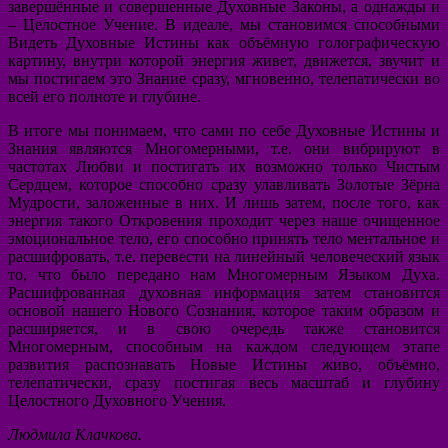
завершённые и совершенные Духовные Законы, а однажды и
– Целостное Учение. В идеале, мы становимся способными
Видеть Духовные Истины как объёмную голографическую
картину, внутри которой энергия живет, движется, звучит и
мы постигаем это Знание сразу, мгновенно, телепатически во
всей его полноте и глубине.
В итоге мы понимаем, что сами по себе Духовные Истины и
Знания являются Многомерными, т.е. они вибрируют в
частотах Любви и постигать их возможно только Чистым
Сердцем, которое способно сразу улавливать Золотые Зёрна
Мудрости, заложенные в них. И лишь затем, после того, как
энергия такого Откровения проходит через наше очищенное
эмоциональное тело, его способно принять тело ментальное и
расшифровать, т.е. перевести на линейный человеческий язык
то, что было передано нам Многомерным Языком Духа.
Расшифрованная духовная информация затем становится
основой нашего Нового Сознания, которое таким образом и
расширяется, и в свою очередь также становится
Многомерным, способным на каждом следующем этапе
развития распознавать Новые Истины живо, объёмно,
телепатически, сразу постигая весь масштаб и глубину
Целостного Духовного Учения.
Людмила Клачкова.