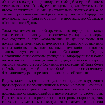
обязательно входит в противоречие с общей энергией нашего
ментального тела. Это будет выглядеть так, как будто мы обо
что-то споткнулись. И мы действительно спотыкаемся о те
самые оградительные мембраны вокруг нашего Сердца, не
пускающие нас в Святая Святых – в пространство Сердца, в
объятия нашей Души.
Тогда мы имеем шанс обнаружить, что внутри нас живут
старые ограничивающие нас системы убеждений, которые
уже содержат в себе «объяснения» на данные темы или
почему такие темы надо игнорировать. Только эти объяснения
всегда вибрируют на порядок ниже, чем вибрации нового
знания, стучащегося в наше Сознание и Сердце.
Ограничивающие системы убеждений, вибрирующие в более
низкой энергии, словно держат изнутри, как жесткий каркас,
матрицу нашего старого Сознания, не позволяя ей быть более
гибкой, подвижной, способной к естественному
безграничному расширению в потоках новой энергии.
В результате внутри нас запускается процесс внутренних
противоречий, не умещающийся в прежние рамки Сознания.
Это похоже на бурный поток свежей энергии нового знания,
неожиданно сталкивающийся с препятствием на своём пути.
Препятствие есть сопротивление со стороны старой энергии.
В такой момент мы всегда оказываемся в энергии