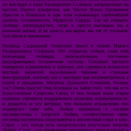
же выглядит и наше Расширенное Сознание, вибрирующее на
частоте Пятого измерения, как Чистое Ясное Прозрачное
Простое и Понятное и при этом отражающее глубочайший
уровень Осознанности, Мудрости Сердца. Так же открыто,
любяще, жизнерадостно, легко и просто выглядим мы в
реальной жизни. И не просто выглядим, мы так её осознаём,
чувствуем и проживаем.
Матрица Сакральной Геометрии лежит в основе Нового
Расширенного Сознания. Это открытая, гибкая, сама себя
познающая, любящая, любознательная, постоянно
расширяющаяся бесконечная система. Сознание третьего
измерения ограниченно и конечно, оно стремится оставаться
жесткой, закрытой, наполненной тайнами и страхами
конструкцией, поэтому оно и выглядит как несимметричная, а
порой и уродливая, Матрица Дуального Сознания. Почему
так? Очень просто! Она основана на тайне того, что мы есть
Божественные Существа Света. И чем больше наше старое
сознание стремится поддерживать иллюзию ограниченности,
и держится за эту матрицу, тем большим искажениям оно
подвергает саму себя. Любые искажения в системе
несовместимы с энергией Любви, соответственно такие
системы постепенно погружаются в абсолютный страх и хаос.
Страх – это всегда есть свидетельство отсутствия энергии
Любви. Страх – это проявление трехмерного мира иллюзий и