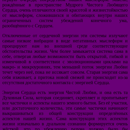
рождённые в пространстве Мудрого Чистого Любящего
Сердца, очень отличаются своей красотой и жизнестойкостью
от мыслеформ, сложившихся и обитающих внутри наших
ограниченных систем убеждений конечного ума,
разобщённого с Сердцем.
Отключенные от сердечной энергии эти системы излучают
самые низкие вибрации в виде негативных мыслеформ и
проецируют нам во внешней среде соответствующие
обстоятельства жизни. Чем более замыкается система сама в
себе, отвергая любые возможности быть открытой, гибкой и
изменчивой в соответствии с эволюционными циклами на
макро- и микроуровнях, тем меньший поток энергии Любви
течет через неё, пока не иссякает совсем. Старая энергия сама
себя изживает, а притока новой свежей не происходит из-за
отсутствия достаточного контакта с энергией Сердца.
Энергия Сердца есть энергия Чистой Любви, и она есть та
Духовная Сила, которая соединяет, скрепляет и пропитывает
все частички и аспекты нашего земного бытия. Без её участия,
или достаточного количества, эти самые частички начинают
выкрашиваться из общей конструкции определённых
аспектов нашей жизни. Сама конструкция этих аспектов
жизни изначально в дуальном сознании формируется очень
жёсткой, что по убеждению разума должно было бы