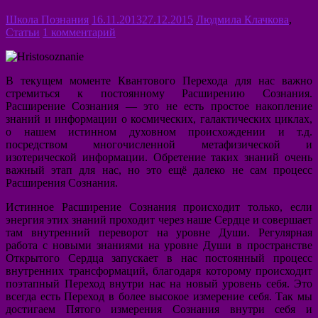
Школа Познания
16.11.2013
27.12.2015
Людмила Клачкова
,
Статьи
1 комментарий
В текущем моменте Квантового Перехода для нас важно
стремиться к постоянному Расширению Сознания.
Расширение Сознания — это не есть простое накопление
знаний и информации о космических, галактических циклах,
о нашем истинном духовном происхождении и т.д.
посредством многочисленной метафизической и
изотерической информации. Обретение таких знаний очень
важный этап для нас, но это ещё далеко не сам процесс
Расширения Сознания.
Истинное Расширение Сознания происходит только, если
энергия этих знаний проходит через наше Сердце и совершает
там внутренний переворот на уровне Души. Регулярная
работа с новыми знаниями на уровне Души в пространстве
Открытого Сердца запускает в нас постоянный процесс
внутренних трансформаций, благодаря которому происходит
поэтапный Переход внутри нас на новый уровень себя. Это
всегда есть Переход в более высокое измерение себя. Так мы
достигаем Пятого измерения Сознания внутри себя и