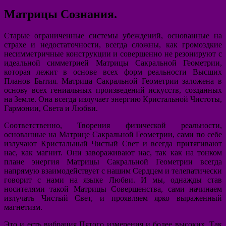
Матрицы Сознания.
Старые ограниченные системы убеждений, основанные на
страхе и недостаточности, всегда сложны, как громоздкие
несимметричные конструкции и совершенно не резонируют с
идеальной симметрией Матрицы Сакральной Геометрии,
которая лежит в основе всех форм реальности Высших
Планов Бытия. Матрица Сакральной Геометрии заложена в
основу всех гениальных произведений искусств, созданных
на Земле. Она всегда излучает энергию Кристальной Чистоты,
Гармонии, Света и Любви.
Соответственно, Творения физической реальности,
основанные на Матрице Сакральной Геометрии, сами по себе
излучают Кристальный Чистый Свет и всегда притягивают
нас, как магнит. Они завораживают нас, так как на тонком
плане энергия Матрицы Сакральной Геометрии всегда
напрямую взаимодействует с нашим Сердцем и телепатически
говорит с нами на языке Любви. И мы, однажды став
носителями такой Матрицы Совершенства, сами начинаем
излучать Чистый Свет, и проявляем ярко выраженный
магнетизм.
Это и есть вибрация Пятого измерения и более высоких. Так