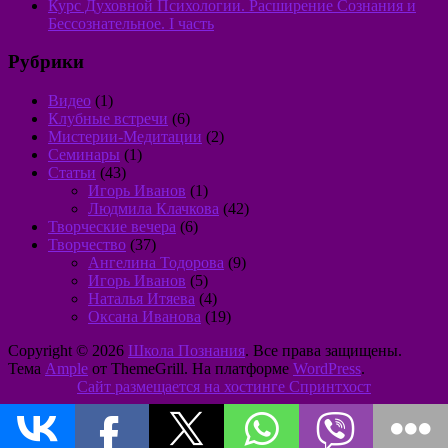
Курс Духовной Психологии. Расширение Сознания и
Бессознательное. I часть
Рубрики
Видео
(1)
Клубные встречи
(6)
Мистерии-Медитации
(2)
Семинары
(1)
Статьи
(43)
Игорь Иванов
(1)
Людмила Клачкова
(42)
Творческие вечера
(6)
Творчество
(37)
Ангелина Тодорова
(9)
Игорь Иванов
(5)
Наталья Итяева
(4)
Оксана Иванова
(19)
Copyright © 2026
Школа Познания
. Все права защищены.
Тема
Ample
от ThemeGrill. На платформе
WordPress
.
Сайт размещается на хостинге Спринтхост