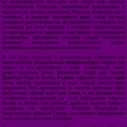
на недостаточности чего-либо или страхе есть признак
ограниченности Сознания, энергетически привязанного к
пространству третьего измерения. Пока нам комфортно было
пребывать в пределах трёхмерного мира, такие системы
убеждений удовлетворяли нас до определённого момента. Это
положение дел четко отражает и состояние нашего Сердца,
которое оказывается закрытым теми самыми ограниченными
убеждениями трёхмерного сознания. Сердце становится
буквально опечатанным энергетическими слоями
низковибрационных убеждений ментального тела.
И чем более плотными и многослойными становятся эти
энергетические заградительные мембраны вокруг Сердца, тем
меньше из его пространства в нашу человеческую жизнь
может струиться поток Жизненной Силы, как Чистой
Духовной Энергии Любви. В самых «тяжелых» случаях такой
поток вообще прерывается и наше Сердце окончательно
закрывается. Его пространство и энергия перестают быть
доступными, прежде всего нам самим, и мы автоматически
оказываемся отрезанными от этой благодатной энергии
Жизни и Любви. Так работает дуальная энергия трётьего
измерения, где присутствует Иллюзия Разделения и
энергетически закрытое Сердце способствует поддержанию
такой иллюзии на уровне Сознания.