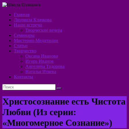
Перейти
к
Главная
содержимому
Школа
Людмила Клачкова
Наши встречи
Познания
Творческие вечера
Семинары
Алхимия
Мистерии-Медитации
Духа
Статьи
Творчество
Оксана Иванова
Игорь Иванов
Ангелина Тодорова
Наталья Итяева
Контакты
Христосознание есть Чистота
Любви (Из серии:
«Многомерное Сознание»)