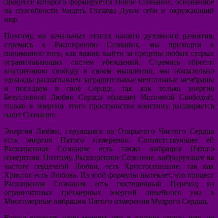
процессе которого формируется Новое Сознание, основанное
на способности Видеть Глазами Души себя и окружающий
мир.
Поэтому, на начальных этапах нашего духовного развития,
стремясь к Расширению Сознания, мы приходим к
пониманию того, как важно выйти за пределы любых старых
ограничивающих систем убеждений. Стремясь обрести
внутреннюю свободу в своем мышлении, мы обязательно
однажды расшатываем заградительные ментальные мембраны
и попадаем в своё Сердце, так как только энергия
Безусловной Любви Сердца обладает Истинной Свободой,
только в энергии этого пространства воистину расширяется
наше Сознание.
Энергия Любви, струящаяся из Открытого Чистого Сердца
есть энергия Пятого измерения. Соответствующее ей
Расширенное Сознание есть также вибрация Пятого
измерения. Поэтому, Расширенное Сознание, вибрирующее на
частоте сердечной Любви, есть Христосознание, так как
Христос есть Любовь. Из этой формулы вытекает, что процесс
Расширения Сознания есть постепенный Переход из
ограниченных трёхмерных энергий линейного ума в
Многомерные вибрации Пятого измерения Мудрого Сердца.
Важно осознать один момент, что в данном случае речь не