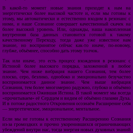
В какой-то момент новые знания приходят к нам на
энергетически более высокой частоте и, если мы готовы к
этому, мы автоматически и естественно входим в резонанс с
ними, и наше Сознание совершает качественный скачек на
более высокий уровень. Или, однажды, наша накопленная
внутренняя база данных становится готовой к такому
качественному Переходу, тогда даже уже известное нам
знание, но воспринятое сейчас как-то иначе, по-новому,
глубже, объёмнее, способно дать этому толчок.
Так или иначе, это есть процесс вхождения в резонанс с
Истиной более высокого порядка, заложенной в любое
знание. Чем ниже вибрация нашего Сознания, тем более
плоско, серо, безлико, однобоко и эмоционально безучастно
воспринимается данное знание. Чем выше вибрация
Сознания, тем более многомерно радужно, глубоко и объёмно
воспринимается Ожившая Истина. В такой момент мы всегда
«прочитываем» её Сердцем и видим её объёмно глазами Духа.
И в потоке радостного Откровения осознаём Расширение себя
— энергетическое, эмоциональное, ментальное.
Если мы не готовы к естественному Расширению Сознания
из-за громоздких и прочно укоренившихся ограничивающих
убеждений внутри нас, тогда энергия новых духовных знаний