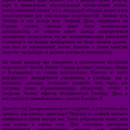
идёт о проявлениях обусловленной человеческой любви,
контролируемой нашим эго и жаждущей обладать всеми и вся
исключительно для собственных потребностей. Любовь есть
Любовь и это всегда есть Энергия Духа, струящаяся из
Сердца, однако, проходя через наши человеческие
пространства, её энергия имеет шансы подвергнуться
искажению посредством тех же ограничивающих убеждений
Сознания и на выходе вибрировать на более низком уровне,
чем был её изначальный поток. Именно о таком качестве
энергии «на выходе» в данном контексте упоминается.
По своей природе мы стремимся к постижению Истинной
Безусловной Чистой Любви Сердца, которая Свободна, Мудра
и Безгранична по своему определению. Именно из этого
внутреннего врождённого стремления к Свободе, мы и
решаемся однажды осознанно провести себя через все
системы своих ограничивающих убеждений, чтобы в
энергиях Любви обрести безграничную Свободу Духа и
восстановить прямой контакт с нашим Высшим Я.
Давайте ещё раз проследим более подробно и углубленно весь
процесс, как именно происходит Переход из энергий третьего
измерения в Пятое внутри нас. Такое погружение может дать
нам ключи к самим себе. При описании материала
используются универсальные модели, как крайние