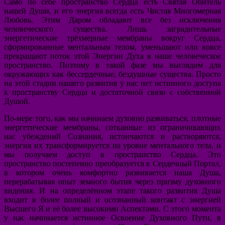
Само по себе пространство Сердца есть Святая Обитель
нашей Души, и его энергия всегда есть Чистая Многомерная
Любовь. Этим Даром обладают все без исключения
человеческого существа. Лишь заградительные
энергетические трёхмерные мембраны вокруг Сердца,
сформированные ментальным телом, уменьшают или вовсе
прекращают поток этой Энергии Духа в наше человеческое
пространство. Поэтому в такой фазе мы выглядим для
окружающих как бессердечные, бездушные существа. Просто
на этой стадии нашего развития у нас нет истинного доступа
к пространству Сердца и достаточной связи с собственной
Душой.
По-мере того, как мы начинаем духовно развиваться, плотные
энергетические мембраны, сотканные из ограничивающих
нас убеждений Сознания, истончаются и растворяются,
энергия их трансформируется на уровне ментального тела, и
мы получаем доступ в пространство Сердца. Это
пространство постепенно преобразуется в Сердечный Портал,
в котором очень комфортно развивается наша Душа,
перерабатывая опыт земного бытия через призму духовного
видения. И на определённом этапе такого развития Душа
входит в более полный и осознанный контакт с энергией
Высшего Я и её более высокими Аспектами. С этого момента
у нас начинается истинное Освоение Духовного Пути, в