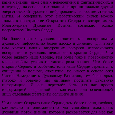
разных знаний, даже самых невероятных и фантастических, а
в переходе на основе этих знаний на принципиально другой
энергетический уровень вибрирования, и соответственно,
Бытия. И совершить этот энергетический скачек можно
только в пространстве Открытого Сердца и воспринимать
Многомерные Духовные Истины возможно только
посредством Чистого Сердца.
На более низких уровнях развития мы воспринимаем
духовную информацию более плоско и линейно, для этого
нам хватает наших внутренних ресурсов человеческого
восприятия в условиях неполного открытия Сердца. Чем
более закрыто наше Сердце, тем более узко и поверхностно
мы способны усваивать такого рода знания. Чем более
открыто Сердце, и особенно, если наше Сердце стремится к
очищению и полному открытию, т.е. имеет в основе себя
Чистое Намерение к Духовному Развитию, тем более ярко,
глубоко и объёмно мы начинаем постигать духовную
информацию. И она перестаёт быть для нас просто
информацией, вырванной из контекста или освещающей
лишь отдельные фрагменты большего Знания.
Чем полнее Открыто наше Сердце, тем более полно, глубоко,
комплексно и одномоментно мы способны охватывать
духовный поток знаний, который раскрывается для нас как